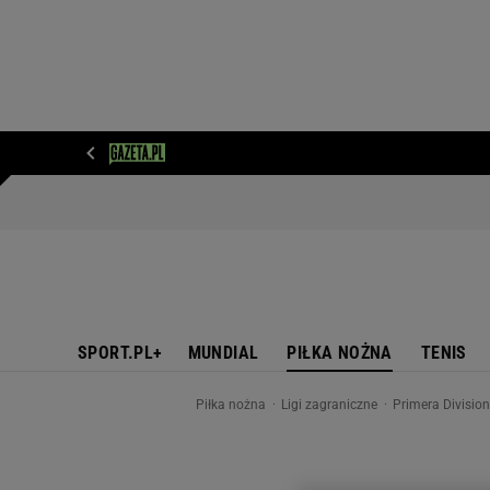
WIADOMOŚCI
NEXT
SPORT
PLOTEK
D
SPORT.PL+
MUNDIAL
PIŁKA NOŻNA
TENIS
Piłka nożna
Ligi zagraniczne
Primera Divisio