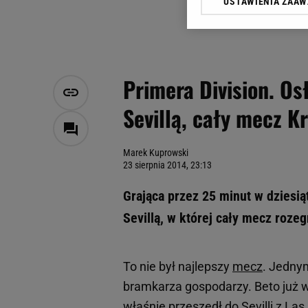
USTAWIENIA ZAA
Klikając „Akceptuję” wyra
Zaufanych Partnerów i A
dotyczące plików cookie,
odnośnik „Ustawienia pr
plików cookie możliwa je
Primera Division. Os
My, nasi Zaufani Partne
Sevillą, cały mecz K
Użycie dokładnych danych
Przechowywanie informacji
badnie odbiorców i uleps
Marek Kuprowski
23 sierpnia 2014, 23:13
Grająca przez 25 minut w dziesi
Sevillą, w której cały mecz roze
To nie był najlepszy
mecz
. Jedny
bramkarza gospodarzy. Beto już w 
właśnie przeszedł do Sevilli z L