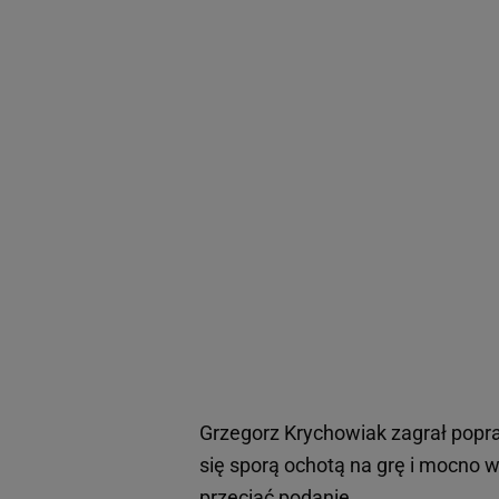
Grzegorz Krychowiak zagrał popra
się sporą ochotą na grę i mocno wal
przeciąć podanie.