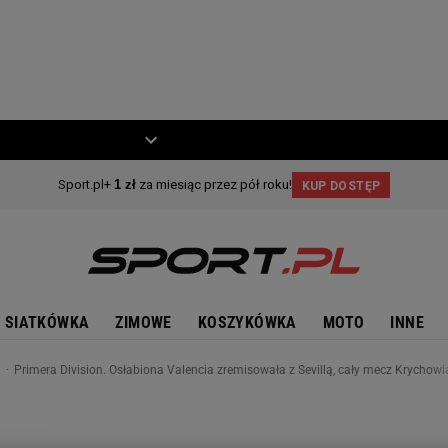
ZIECKO
MOTO
SIATKÓWKA
ZIMOWE
KOSZYKÓWKA
MOTO
INNE
n
Primera Division. Osłabiona Valencia zremisowała z Sevillą, cały mecz Krychow