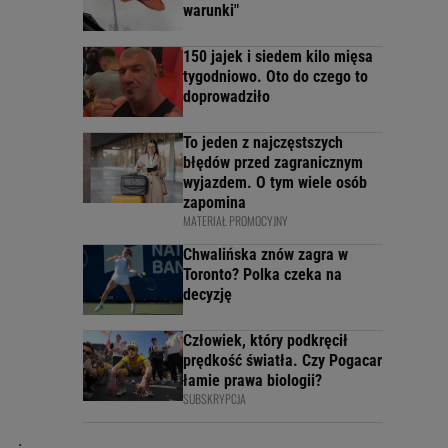
warunki"
150 jajek i siedem kilo mięsa
tygodniowo. Oto do czego to
doprowadziło
To jeden z najczęstszych
błędów przed zagranicznym
wyjazdem. O tym wiele osób
zapomina
MATERIAŁ PROMOCYJNY
Chwalińska znów zagra w
Toronto? Polka czeka na
decyzję
Człowiek, który podkręcił
prędkość światła. Czy Pogacar
łamie prawa biologii?
SUBSKRYPCJA