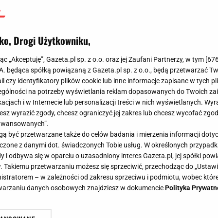
ko, Drogi Użytkowniku,
jąc „Akceptuję”, Gazeta.pl sp. z o.o. oraz jej Zaufani Partnerzy, w tym [
67
.A. będąca spółką powiązaną z Gazeta.pl sp. z o.o., będą przetwarzać T
ail czy identyfikatory plików cookie lub inne informacje zapisane w tych p
gólności na potrzeby wyświetlania reklam dopasowanych do Twoich zain
acjach i w Internecie lub personalizacji treści w nich wyświetlanych. Wyr
cesz wyrazić zgody, chcesz ograniczyć jej zakres lub chcesz wycofać zgo
aawansowanych”.
 być przetwarzane także do celów badania i mierzenia informacji dot
 łączone z danymi dot. świadczonych Tobie usług. W określonych przypad
i odbywa się w oparciu o uzasadniony interes Gazeta.pl, jej spółki powi
. Takiemu przetwarzaniu możesz się sprzeciwić, przechodząc do „Ust
nistratorem – w zależności od zakresu sprzeciwu i podmiotu, wobec które
etwarzaniu danych osobowych znajdziesz w dokumencie
Polityka Prywatn