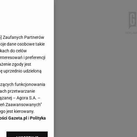
6
] Zaufanych Partnerów
woje dane osobowe takie
likach do celów
teresowań i preferencji
ażenie zgody jest
dę uprzednio udzieloną
yczących funkcjonowania
kach przetwarzanie
ązanej – Agora S.A. –
awień Zaawansowanych”
go jest kierowany.
ości Gazeta.pl
i
Polityka