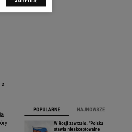
AKCEPTUJĘ
l sp. z o.o., jej
ić swoje preferencje
arzania danych poprzez
ych”. Zmiana ustawień
ach:
 celów identyfikacji.
omiar reklam i treści,
 z
POPULARNE
NAJNOWSZE
ja
tóry
W Rosji zawrzało. "Polska
stawia nieakceptowalne