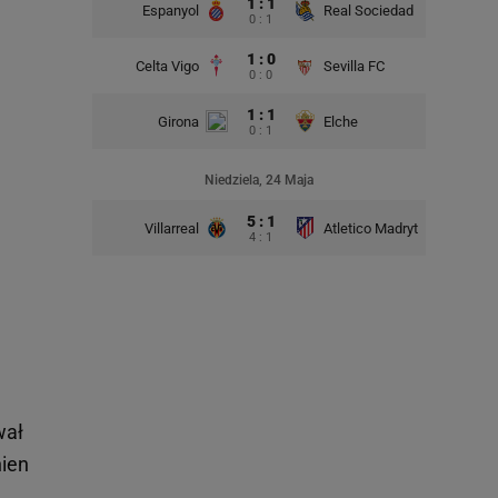
1 : 1
Espanyol
Real Sociedad
0 : 1
1 : 0
Celta Vigo
Sevilla FC
0 : 0
1 : 1
Girona
Elche
0 : 1
Niedziela, 24 Maja
5 : 1
Villarreal
Atletico Madryt
4 : 1
wał
nien