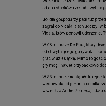
Wcześniej jeszcze tylko niesamowi
od obu słupków i została wybita pr
Gol dla gospodarzy padł tuż prze
zagrał do Vidala, a ten uderzył w 
Vidala, który ponowił uderzenie. 
W 68. minucie De Paul, który dwie
od chwytającego go rywala i pomóg
grać w dziesiątkę. Mimo to gości
gry mogli nawet przypadkowo dob
W 88. minucie nastąpiło kolejne to
wędrowała od piłkarza do piłkarz
wszedł za Andre Gomesa, udało si