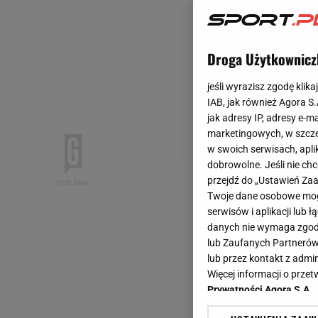
Droga Użytkownicz
jeśli wyrazisz zgodę klika
IAB, jak również Agora S
jak adresy IP, adresy e-m
marketingowych, w szcze
w swoich serwisach, aplik
dobrowolne. Jeśli nie ch
przejdź do „Ustawień Z
Twoje dane osobowe mogą
serwisów i aplikacji lub
danych nie wymaga zgody 
lub Zaufanych Partnerów
lub przez kontakt z admi
Więcej informacji o prz
Prywatności Agora S.A.