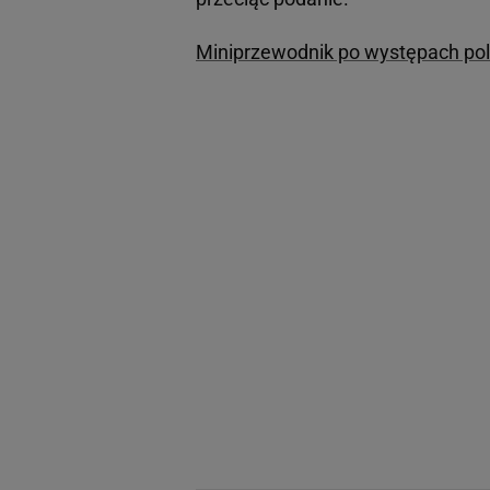
Miniprzewodnik po występach pols