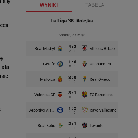
a się
WYNIKI
TABELA
La Liga 38. Kolejka
acca
Sobota, 23 Maja
4 : 2
Real Madryt
Athletic Bilbao
2 : 1
ię
1 : 0
Getafe
Osasuna Pampeluna
iała
0 : 0
asie
3 : 0
Mallorca
Real Oviedo
1 : 0
3 : 1
Valencia CF
FC Barcelona
0 : 0
1 : 2
ej
Deportivo Alaves
Rayo Vallecano
1 : 0
2 : 1
Real Betis
Levante
1 : 1