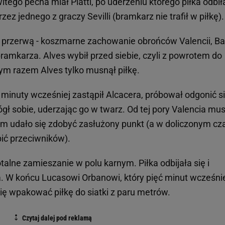
tego pecha miał Piatti, po uderzeniu którego piłka odbił
zez jednego z graczy Sevilli (bramkarz nie trafił w piłkę).
d przerwą - koszmarne zachowanie obrońców Valencii, B
bramkarza. Alves wybił przed siebie, czyli z powrotem do
Tym razem Alves tylko musnął piłkę.
 minuty wcześniej zastąpił Alcacera, próbował odgonić s
ł sobie, uderzając go w twarz. Od tej pory Valencia mus
om udało się zdobyć zasłużony punkt (a w doliczonym cz
ić przeciwników).
talne zamieszanie w polu karnym. Piłka odbijała się i
a. W końcu Lucasowi Orbanowi, który pięć minut wcześni
ę wpakować piłkę do siatki z paru metrów.