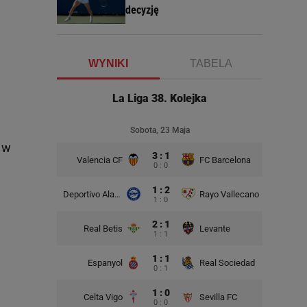
decyzję
WYNIKI
TABELA
La Liga 38. Kolejka
Sobota, 23 Maja
 w
3 : 1
Valencia CF
FC Barcelona
0 : 0
1 : 2
Deportivo Alaves
Rayo Vallecano
1 : 0
2 : 1
Real Betis
Levante
1 : 1
1 : 1
Espanyol
Real Sociedad
0 : 1
1 : 0
Celta Vigo
Sevilla FC
0 : 0