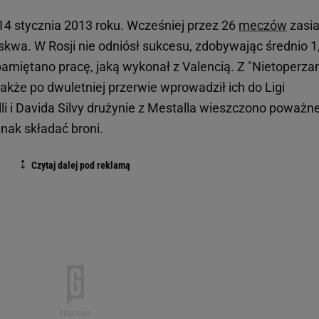
i 14 stycznia 2013 roku. Wcześniej przez 26
meczów
zasia
skwa. W Rosji nie odniósł sukcesu, zdobywając średnio 1
 pamiętano pracę, jaką wykonał z Valencią. Z "Nietoperza
a także po dwuletniej przerwie wprowadził ich do Ligi
li i Davida Silvy drużynie z Mestalla wieszczono poważn
dnak składać broni.