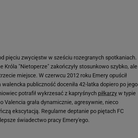
d pięciu zwycięstw w sześciu rozegranych spotkaniach.
ze Króla "Nietoperze" zakończyły stosunkowo szybko, ale
 trzecie miejsce. W czerwcu 2012 roku Emery opuścił
walencka publiczność doceniła 42-latka dopiero po jego
iowiec potrafił wykrzesać z kapryśnych
piłkarzy
w typie
 Valencia grała dynamicznie, agresywnie, nieco
eńczą ekscytacją. Regularne deptanie po piętach FC
ajlepsze świadectwo pracy Emery'ego.