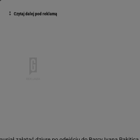
iał załatać dziurę po odejściu do Barcy Ivana Rakitica