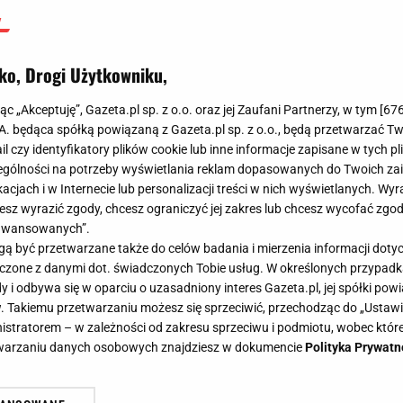
ko, Drogi Użytkowniku,
jąc „Akceptuję”, Gazeta.pl sp. z o.o. oraz jej Zaufani Partnerzy, w tym [
67
.A. będąca spółką powiązaną z Gazeta.pl sp. z o.o., będą przetwarzać T
ail czy identyfikatory plików cookie lub inne informacje zapisane w tych p
gólności na potrzeby wyświetlania reklam dopasowanych do Twoich zain
acjach i w Internecie lub personalizacji treści w nich wyświetlanych. Wyr
cesz wyrazić zgody, chcesz ograniczyć jej zakres lub chcesz wycofać zgo
aawansowanych”.
 być przetwarzane także do celów badania i mierzenia informacji dot
 łączone z danymi dot. świadczonych Tobie usług. W określonych przypad
i odbywa się w oparciu o uzasadniony interes Gazeta.pl, jej spółki powi
. Takiemu przetwarzaniu możesz się sprzeciwić, przechodząc do „Ust
nistratorem – w zależności od zakresu sprzeciwu i podmiotu, wobec które
etwarzaniu danych osobowych znajdziesz w dokumencie
Polityka Prywatn