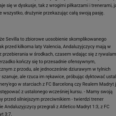
je się w dyskusje, tak z wrogimi piłkarzami i trenerami, ja
bie wszystko, drużynie przekazując całą swoją pasję.
że Sevilla to zbiorowe uosobienie skomplikowanego
ak przed kilkoma laty Valencia, Andaluzyjczycy mają w
z przebierania w środkach, czasem wdając się z rywalam
erzadko kończy się to przesadnie ofensywnym,
znym z przodu, ale jednocześnie dziurawym w tylnich
 szanuje, ale rzuca im rękawice, próbując dyktować usta
Emery'ego w starciach z FC Barceloną czy Realem Madryt 
 zstępować z ustalonego wcześniej kursu. - Mamy swoją
 przed silniejszym przeciwnikiem - twierdzi trener
e Andaluzyjczycy przegrali z Atletico Madryt 1:3, z FC
t 3:7.