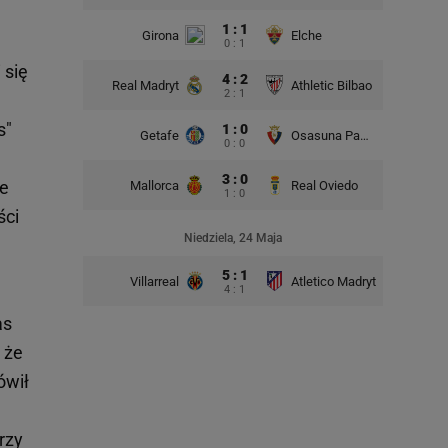
1 : 1
Girona
Elche
0 : 1
 się
4 : 2
Real Madryt
Athletic Bilbao
2 : 1
s"
1 : 0
Getafe
Osasuna Pampeluna
0 : 0
3 : 0
ze
Mallorca
Real Oviedo
1 : 0
ści
Niedziela, 24 Maja
5 : 1
Villarreal
Atletico Madryt
4 : 1
as
 że
ówił
rzy