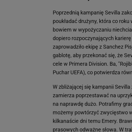
Poprzednią kampanię Sevilla zako
poukładać drużyny, która co roku 
bowiem w wypożyczaniu niechcia
dopiero rozpoczynających karierę
zaprowadziło ekipę z Sanchez Pi
gablotę, aby przekonać się, że Se
cele w Primera Division. Ba, "Roji
Puchar UEFA), co potwierdza równi
W zbliżającej się kampanii Sevil
zamierza poprzestawać na uprzykr
na naprawdę dużo. Potrafimy grać 
możemy powtórzyć zwycięstwo w L
kilkanaście dni temu Emery. Braw
prasowych odważne słowa. W trak