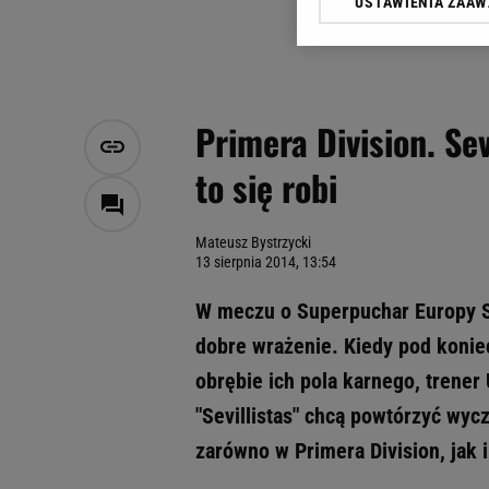
USTAWIENIA ZAA
Klikając „Akceptuję” wyra
Zaufanych Partnerów i A
dotyczące plików cookie,
odnośnik „Ustawienia pr
plików cookie możliwa je
Primera Division. Se
My, nasi Zaufani Partne
to się robi
Użycie dokładnych danych
Przechowywanie informacji
badnie odbiorców i uleps
Mateusz Bystrzycki
13 sierpnia 2014, 13:54
W meczu o Superpuchar Europy Sev
dobre wrażenie. Kiedy pod konie
obrębie ich pola karnego, trene
"Sevillistas" chcą powtórzyć wyc
zarówno w Primera Division, jak 