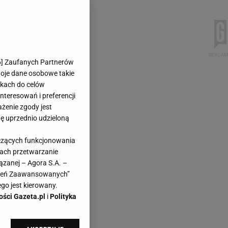
6
] Zaufanych Partnerów
woje dane osobowe takie
likach do celów
teresowań i preferencji
ażenie zgody jest
dę uprzednio udzieloną
yczących funkcjonowania
kach przetwarzanie
ązanej – Agora S.A. –
awień Zaawansowanych”
go jest kierowany.
ości Gazeta.pl
i
Polityka