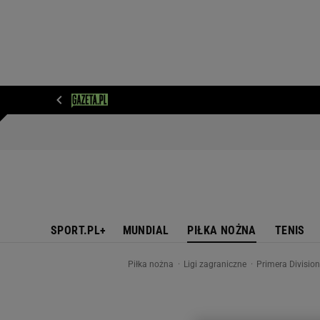
WIADOMOŚCI
NEXT
SPORT
PLOTEK
D
SPORT.PL+
MUNDIAL
PIŁKA NOŻNA
TENIS
Piłka nożna
Ligi zagraniczne
Primera Divisio