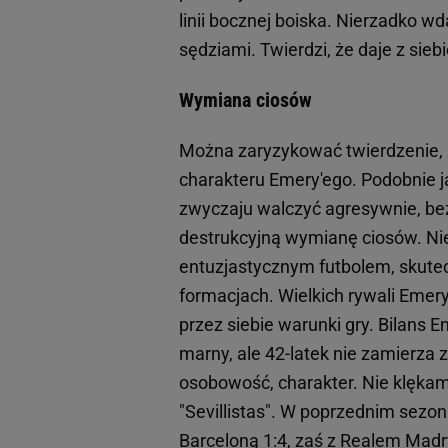
linii bocznej boiska. Nierzadko wda
sędziami. Twierdzi, że daje z sie
Wymiana ciosów
Można zaryzykować twierdzenie, 
charakteru Emery'ego. Podobnie j
zwyczaju walczyć agresywnie, be
destrukcyjną wymianę ciosów. Ni
entuzjastycznym futbolem, skutec
formacjach. Wielkich rywali Emery
przez siebie warunki gry. Bilans 
marny, ale 42-latek nie zamierza
osobowość, charakter. Nie klękamy
"Sevillistas". W poprzednim sezoni
Barceloną 1:4, zaś z Realem Madry