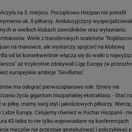
ńczyła na 5. miejscu. Początkowo Hiszpan nie potrafił
wymienia ok. 8 piłkarzy. Andaluzyjczycy wyspecjalizowali
nych w wielkich klubach zawodników oraz wyławianiu
 młokosów. Wiele z transferowych szaleństw "Rojiblanco
sjuan na manowce, ale wystarczy spojrzeć na klubową
villa od lat konsekwentnie włącza się do walki o najwyżs
blancos" aż trzykrotnie zdobywali Ligę Europy (w przeszło
eż europejskie ambicje "Sevillistas".
la znów ma odegrać pierwszoplanowe role. Emery nie
zaniu życia gigantom hiszpańskiej ekstraklasy. - Stać n
w piłkę, mamy swój styl i jakościowych piłkarzy. Wierzę,
idze Europy. Celujemy również w Puchar Hiszpanii - m
ura 42-latka to nie tylko wypowiadane na konferencjach
cie meczów nie przestaje gestykulować i pokrzykiwać p