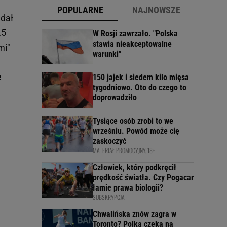
POPULARNE
NAJNOWSZE
dał
,5
W Rosji zawrzało. "Polska
stawia nieakceptowalne
mi"
warunki"
e
150 jajek i siedem kilo mięsa
tygodniowo. Oto do czego to
doprowadziło
Tysiące osób zrobi to we
wrześniu. Powód może cię
zaskoczyć
MATERIAŁ PROMOCYJNY, 18+
Człowiek, który podkręcił
prędkość światła. Czy Pogacar
łamie prawa biologii?
SUBSKRYPCJA
Chwalińska znów zagra w
Toronto? Polka czeka na