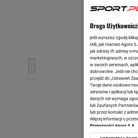
Droga Użytkownicz
jeśli wyrazisz zgodę klika
IAB, jak również Agora S
jak adresy IP, adresy e-m
marketingowych, w szcze
w swoich serwisach, aplik
dobrowolne. Jeśli nie ch
przejdź do „Ustawień Z
Twoje dane osobowe mogą
serwisów i aplikacji lub
danych nie wymaga zgody 
lub Zaufanych Partnerów
lub przez kontakt z admi
Więcej informacji o prz
Prywatności Agora S.A.