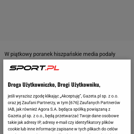
W piątkowy poranek hiszpańskie media podały
informację, że były trener
piłkarzy
Barcelony
Tito
Vilanova znalazł się w szpitalu w stanie ciężkim.
Vilanova do szpitala w Barcelonie trafił już w
Droga Użytkowniczko, Drogi Użytkowniku,
poprzedni
piątek
z problemami gastrologicznymi, ale
jeśli wyrazisz zgodę klikając „Akceptuję”, Gazeta.pl sp. z o.o.
po przebadaniu wypuszczono go do domu.
oraz jej Zaufani Partnerzy, w tym [
676
] Zaufanych Partnerów
IAB, jak również Agora S.A. będąca spółką powiązaną z
Gazeta.pl sp. z o.o., będą przetwarzać Twoje dane osobowe
takie jak adresy IP, adresy e-mail czy identyfikatory plików
cookie lub inne informacje zapisane w tych plikach do celów