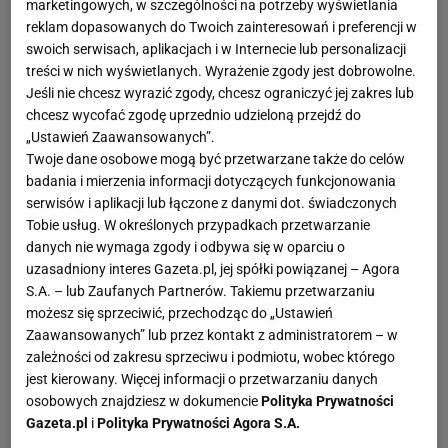
marketingowych, w szczególności na potrzeby wyświetlania
reklam dopasowanych do Twoich zainteresowań i preferencji w
swoich serwisach, aplikacjach i w Internecie lub personalizacji
treści w nich wyświetlanych. Wyrażenie zgody jest dobrowolne.
Jeśli nie chcesz wyrazić zgody, chcesz ograniczyć jej zakres lub
chcesz wycofać zgodę uprzednio udzieloną przejdź do
„Ustawień Zaawansowanych”.
Twoje dane osobowe mogą być przetwarzane także do celów
badania i mierzenia informacji dotyczących funkcjonowania
serwisów i aplikacji lub łączone z danymi dot. świadczonych
Tobie usług. W określonych przypadkach przetwarzanie
danych nie wymaga zgody i odbywa się w oparciu o
uzasadniony interes Gazeta.pl, jej spółki powiązanej – Agora
S.A. – lub Zaufanych Partnerów. Takiemu przetwarzaniu
możesz się sprzeciwić, przechodząc do „Ustawień
Zaawansowanych” lub przez kontakt z administratorem – w
zależności od zakresu sprzeciwu i podmiotu, wobec którego
jest kierowany. Więcej informacji o przetwarzaniu danych
osobowych znajdziesz w dokumencie
Polityka Prywatności
Gazeta.pl
i
Polityka Prywatności Agora S.A.