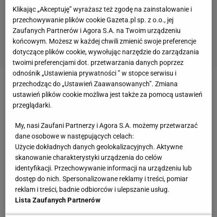
Klikając „Akceptuję” wyrażasz też zgodę na zainstalowanie i
przechowywanie plików cookie Gazeta.pl sp. z o.o., jej
Zaufanych Partnerów i Agora S.A. na Twoim urządzeniu
końcowym. Możesz w każdej chwili zmienić swoje preferencje
dotyczące plików cookie, wywołując narzędzie do zarządzania
twoimi preferencjami dot. przetwarzania danych poprzez
odnośnik „Ustawienia prywatności ” w stopce serwisu i
przechodząc do „Ustawień Zaawansowanych”. Zmiana
Vilanova z Barceloną związany był w latach 2007-13.
ustawień plików cookie możliwa jest także za pomocą ustawień
Przez pięć lat pełnił funkcję asystenta Josepa
przeglądarki.
Guardioli, a w czerwcu 2012 został jego następcą.
My, nasi Zaufani Partnerzy i Agora S.A. możemy przetwarzać
Pod jego wodzą "Barca" wywalczyła mistrzostwo
dane osobowe w następujących celach:
Hiszpanii.
Użycie dokładnych danych geolokalizacyjnych. Aktywne
skanowanie charakterystyki urządzenia do celów
Po raz pierwszy nowotwór ślinianki zdiagnozowano
identyfikacji. Przechowywanie informacji na urządzeniu lub
dostęp do nich. Spersonalizowane reklamy i treści, pomiar
u niego w 2011 roku. Wtedy po trzech tygodniach od
reklam i treści, badnie odbiorców i ulepszanie usług.
operacji wrócił do pracy. W grudniu następnego roku,
Lista Zaufanych Partnerów
gdy już samodzielnie prowadził "
Dumę Katalonii
", na