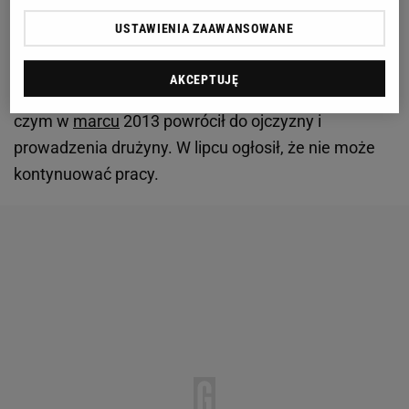
kilka tygodni jego obowiązki musiał przejąć asystent
USTAWIENIA ZAAWANSOWANE
Jordi Roura, bowiem u Vilanovy stwierdzono nawrót
choroby. Ponownie przeszedł zabieg, a następnie
AKCEPTUJĘ
ponad dwa miesiące leczył się w Nowym Jorku, po
czym w
marcu
2013 powrócił do ojczyzny i
prowadzenia drużyny. W lipcu ogłosił, że nie może
kontynuować pracy.