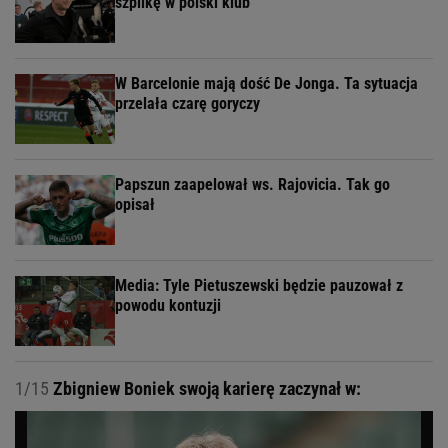
szpilkę w polski klub
W Barcelonie mają dość De Jonga. Ta sytuacja
przelała czarę goryczy
Papszun zaapelował ws. Rajovicia. Tak go
opisał
Media: Tyle Pietuszewski będzie pauzował z
powodu kontuzji
1/15
Zbigniew Boniek swoją karierę zaczynał w: