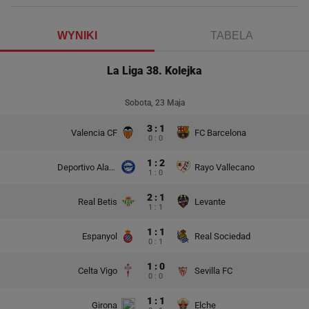
WYNIKI
TABELA
La Liga 38. Kolejka
Sobota, 23 Maja
3 : 1
Valencia CF
FC Barcelona
0 : 0
1 : 2
Deportivo Alaves
Rayo Vallecano
1 : 0
2 : 1
Real Betis
Levante
1 : 1
1 : 1
Espanyol
Real Sociedad
0 : 1
1 : 0
Celta Vigo
Sevilla FC
0 : 0
1 : 1
Girona
Elche