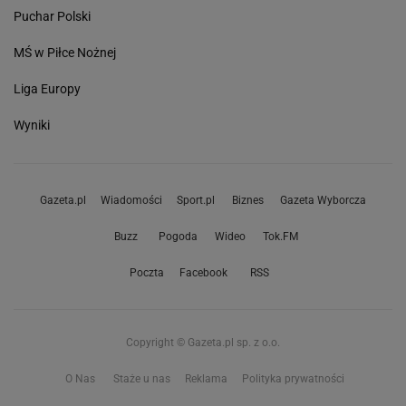
Puchar Polski
MŚ w Piłce Nożnej
Liga Europy
Wyniki
Gazeta.pl
Wiadomości
Sport.pl
Biznes
Gazeta Wyborcza
Buzz
Pogoda
Wideo
Tok.FM
Poczta
Facebook
RSS
Copyright © Gazeta.pl sp. z o.o.
O Nas
Staże u nas
Reklama
Polityka prywatności