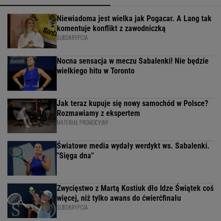
Niewiadoma jest wielka jak Pogacar. A Lang tak
komentuje konflikt z zawodniczką
SUBSKRYPCJA
Nocna sensacja w meczu Sabalenki! Nie będzie
wielkiego hitu w Toronto
Jak teraz kupuje się nowy samochód w Polsce?
Rozmawiamy z ekspertem
MATERIAŁ PROMOCYJNY
Światowe media wydały werdykt ws. Sabalenki.
"Sięga dna"
Zwycięstwo z Martą Kostiuk dło Idze Świątek coś
więcej, niż tylko awans do ćwierćfinału
SUBSKRYPCJA