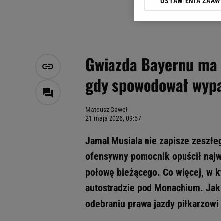
USTAWIENIA ZAA
Klikając „Akceptuję” wyra
Zaufanych Partnerów i A
dotyczące plików cookie,
odnośnik „Ustawienia pr
plików cookie możliwa je
Gwiazda Bayernu ma 
My, nasi Zaufani Partne
gdy spowodował wyp
Użycie dokładnych danych
Przechowywanie informacji
badnie odbiorców i uleps
Mateusz Gaweł
21 maja 2026, 09:57
Jamal Musiala nie zapisze zeszłe
ofensywny pomocnik opuścił najw
połowę bieżącego. Co więcej, w 
autostradzie pod Monachium. Jak 
odebraniu prawa jazdy piłkarzowi