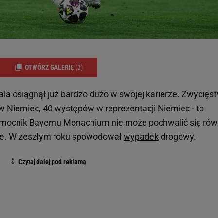
OTWÓRZ GALERIĘ
(3)
a osiągnął już bardzo dużo w swojej karierze. Zwycięs
tw Niemiec, 40 występów w reprezentacji Niemiec - to
pomocnik Bayernu Monachium nie może pochwalić się rów
ze. W zeszłym roku spowodował
wypadek
drogowy.