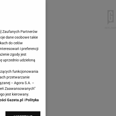
6
] Zaufanych Partnerów
woje dane osobowe takie
likach do celów
teresowań i preferencji
ażenie zgody jest
dę uprzednio udzieloną
yczących funkcjonowania
kach przetwarzanie
ązanej – Agora S.A. –
awień Zaawansowanych”
go jest kierowany.
ości Gazeta.pl
i
Polityka