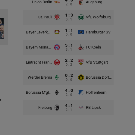
4 : 0
Union Berlin
Augsburg
2 : 0
1 : 3
St. Pauli
VfL Wolfsburg
0 : 1
1 : 1
Bayer Leverkusen
Hamburger SV
0 : 0
5 : 1
Bayern Monachium
FC Koeln
3 : 1
2 : 2
Eintracht Frankfurt
VfB Stuttgart
0 : 2
0 : 2
Werder Brema
Borussia Dortmund
0 : 0
4 : 0
Borussia M'gladbach
Hoffenheim
2 : 0
y
4 : 1
Freiburg
RB Lipsk
2 : 1