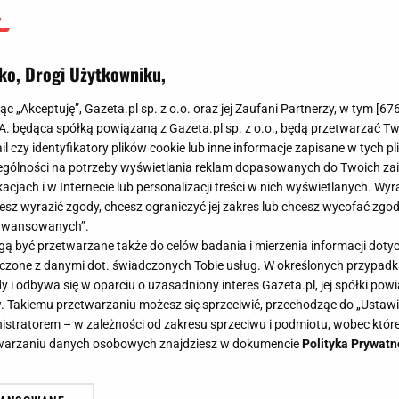
ko, Drogi Użytkowniku,
jąc „Akceptuję”, Gazeta.pl sp. z o.o. oraz jej Zaufani Partnerzy, w tym [
67
.A. będąca spółką powiązaną z Gazeta.pl sp. z o.o., będą przetwarzać T
ail czy identyfikatory plików cookie lub inne informacje zapisane w tych p
gólności na potrzeby wyświetlania reklam dopasowanych do Twoich zain
acjach i w Internecie lub personalizacji treści w nich wyświetlanych. Wyr
cesz wyrazić zgody, chcesz ograniczyć jej zakres lub chcesz wycofać zgo
aawansowanych”.
 być przetwarzane także do celów badania i mierzenia informacji dot
 łączone z danymi dot. świadczonych Tobie usług. W określonych przypad
i odbywa się w oparciu o uzasadniony interes Gazeta.pl, jej spółki powi
. Takiemu przetwarzaniu możesz się sprzeciwić, przechodząc do „Ust
nistratorem – w zależności od zakresu sprzeciwu i podmiotu, wobec które
etwarzaniu danych osobowych znajdziesz w dokumencie
Polityka Prywatn