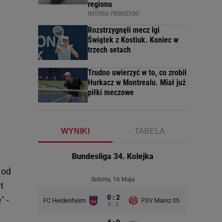
regionu
MATERIAŁ PROMOCYJNY
Rozstrzygnęli mecz Igi
Świątek z Kostiuk. Koniec w
trzech setach
Trudno uwierzyć w to, co zrobił
Hurkacz w Montrealu. Miał już
piłki meczowe
WYNIKI
TABELA
Bundesliga 34. Kolejka
 od
Sobota, 16 Maja
t
0 : 2
" -
FC Heidenheim
FSV Mainz 05
0 : 2