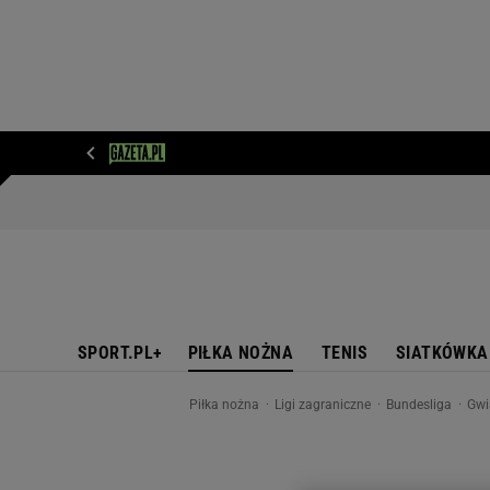
WIADOMOŚCI
NEXT
SPORT
PLOTEK
D
SPORT.PL+
PIŁKA NOŻNA
TENIS
SIATKÓWKA
Piłka nożna
Ligi zagraniczne
Bundesliga
Gwi