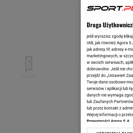
Droga Użytkownicz
jeśli wyrazisz zgodę klika
IAB, jak również Agora S
jak adresy IP, adresy e-m
marketingowych, w szcze
w swoich serwisach, aplik
dobrowolne. Jeśli nie ch
przejdź do „Ustawień Z
Twoje dane osobowe mogą
serwisów i aplikacji lub
danych nie wymaga zgody 
lub Zaufanych Partnerów
lub przez kontakt z admi
Więcej informacji o prz
Prywatności Agora S.A.