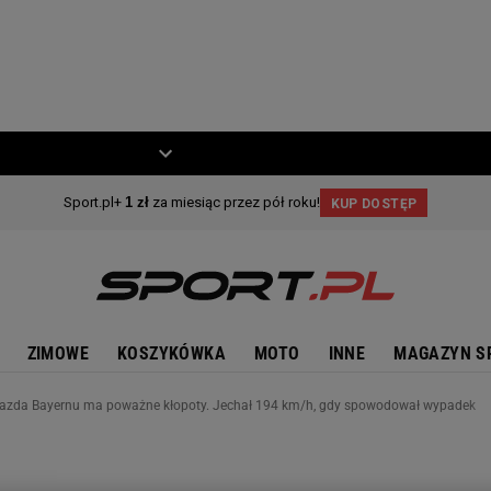
ZIECKO
MOTO
ZIMOWE
KOSZYKÓWKA
MOTO
INNE
MAGAZYN S
azda Bayernu ma poważne kłopoty. Jechał 194 km/h, gdy spowodował wypadek