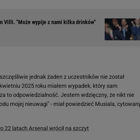
n Villi. "Może wypije z nami kilka drinków"
szczęśliwie jednak żaden z uczestników nie został
 kwietniu 2025 roku miałem wypadek, który sam
a to odpowiedzialność. Jestem wdzięczny, że nikt nie
du mojej nieuwagi" - miał powiedzieć Musiala, cytowan
o 22 latach Arsenal wrócił na szczyt