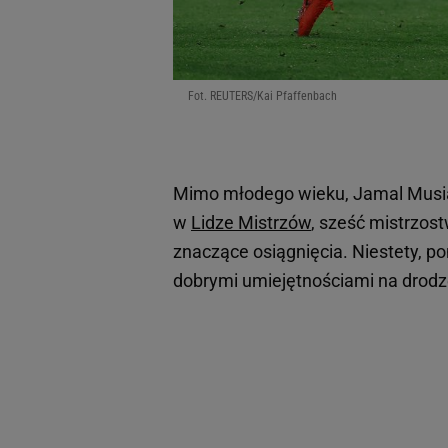
Fot. REUTERS/Kai Pfaffenbach
Mimo młodego wieku, Jamal Musial
w
Lidze Mistrzów
, sześć mistrzos
znaczące osiągnięcia. Niestety, 
dobrymi umiejętnościami na drod