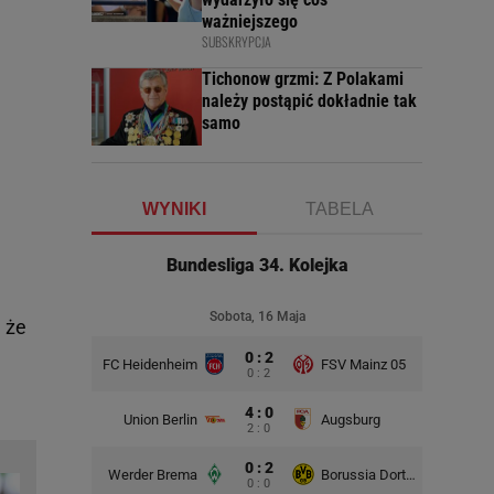
ważniejszego
SUBSKRYPCJA
Tichonow grzmi: Z Polakami
należy postąpić dokładnie tak
samo
WYNIKI
TABELA
Bundesliga 34. Kolejka
Sobota, 16 Maja
, że
0 : 2
FC Heidenheim
FSV Mainz 05
0 : 2
4 : 0
Union Berlin
Augsburg
2 : 0
0 : 2
Werder Brema
Borussia Dortmund
0 : 0