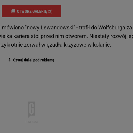
OTWÓRZ GALERIĘ
(3)
u mówiono "nowy Lewandowski" - trafił do Wolfsburga za
wielka kariera stoi przed nim otworem. Niestety rozwój je
trzykrotnie zerwał więzadła krzyżowe w kolanie.