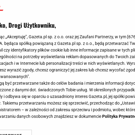
ko, Drogi Użytkowniku,
jąc „Akceptuję”, Gazeta.pl sp. z o.o. oraz jej Zaufani Partnerzy, w tym [
67
.A. będąca spółką powiązaną z Gazeta.pl sp. z o.o., będą przetwarzać T
ail czy identyfikatory plików cookie lub inne informacje zapisane w tych p
gólności na potrzeby wyświetlania reklam dopasowanych do Twoich zain
acjach i w Internecie lub personalizacji treści w nich wyświetlanych. Wyr
cesz wyrazić zgody, chcesz ograniczyć jej zakres lub chcesz wycofać zgo
aawansowanych”.
 być przetwarzane także do celów badania i mierzenia informacji dot
 łączone z danymi dot. świadczonych Tobie usług. W określonych przypad
i odbywa się w oparciu o uzasadniony interes Gazeta.pl, jej spółki powi
. Takiemu przetwarzaniu możesz się sprzeciwić, przechodząc do „Ust
nistratorem – w zależności od zakresu sprzeciwu i podmiotu, wobec które
etwarzaniu danych osobowych znajdziesz w dokumencie
Polityka Prywatn