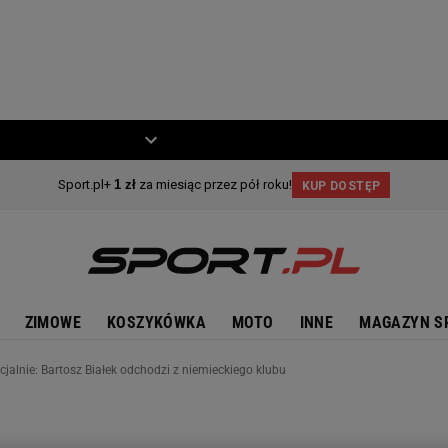
ZIECKO
MOTO
ZIMOWE
KOSZYKÓWKA
MOTO
INNE
MAGAZYN S
icjalnie: Bartosz Białek odchodzi z niemieckiego klubu