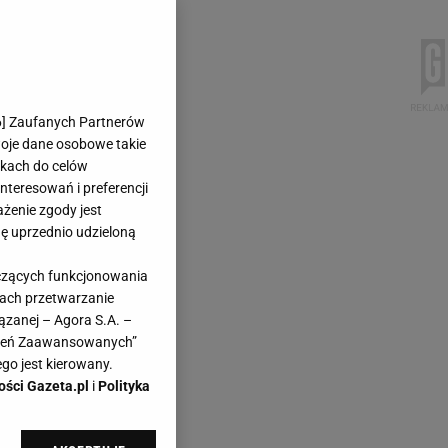
6
] Zaufanych Partnerów
woje dane osobowe takie
likach do celów
teresowań i preferencji
ażenie zgody jest
dę uprzednio udzieloną
yczących funkcjonowania
kach przetwarzanie
ązanej – Agora S.A. –
awień Zaawansowanych”
go jest kierowany.
ości Gazeta.pl
i
Polityka