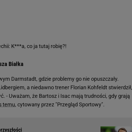
hii: K***a, co ja tutaj robię?!
sza Białka
wym Darmstadt, gdzie problemy go nie opuszczały.
idbergiem, a niedawno trener Florian Kohfeldt stwierdził
yć. - Uważam, że Bartosz i Isac mają trudności, gdy grają
as temu
, cytowany przez "Przegląd Sportowy".
przyszłości