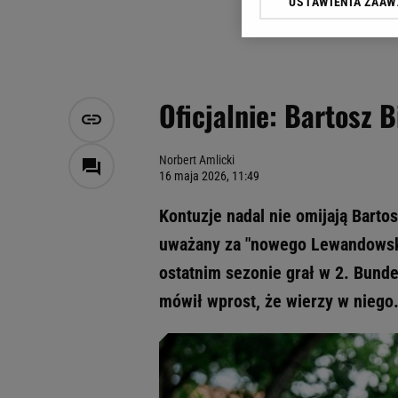
USTAWIENIA ZAA
Klikając „Akceptuję” wyra
Zaufanych Partnerów i A
dotyczące plików cookie,
odnośnik „Ustawienia pr
plików cookie możliwa je
Oficjalnie: Bartosz 
My, nasi Zaufani Partne
Użycie dokładnych danych
Przechowywanie informacji
Norbert Amlicki
16 maja 2026, 11:49
badnie odbiorców i uleps
Kontuzje nadal nie omijają Barto
uważany za "nowego Lewandowski
ostatnim sezonie grał w 2. Bund
mówił wprost, że wierzy w niego.