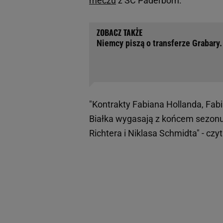
meczu
z SC Paderborn.
Niemcy piszą o transferze Grabary
"Kontrakty Fabiana Hollanda, Fab
Białka wygasają z końcem sezon
Richtera i Niklasa Schmidta" - czy