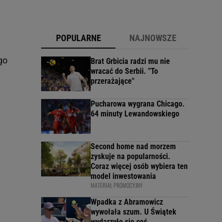
POPULARNE
NAJNOWSZE
go
Brat Grbicia radzi mu nie
wracać do Serbii. "To
przerażające"
Pucharowa wygrana Chicago.
64 minuty Lewandowskiego
Second home nad morzem
zyskuje na popularności.
Coraz więcej osób wybiera ten
model inwestowania
MATERIAŁ PROMOCYJNY
Wpadka z Abramowicz
wywołała szum. U Świątek
wydarzyło się coś