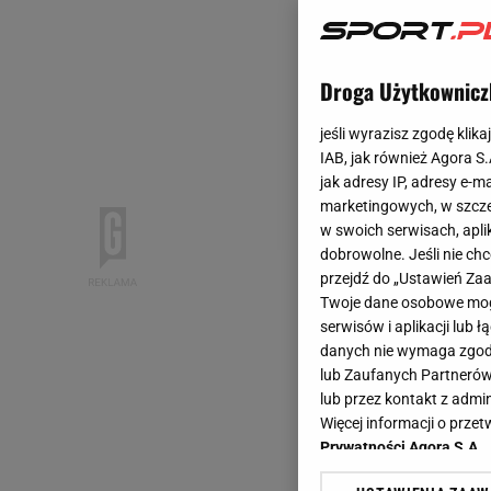
Droga Użytkownicz
jeśli wyrazisz zgodę klika
IAB, jak również Agora S
jak adresy IP, adresy e-m
marketingowych, w szcze
w swoich serwisach, aplik
dobrowolne. Jeśli nie ch
przejdź do „Ustawień Z
Twoje dane osobowe mogą
serwisów i aplikacji lub
danych nie wymaga zgody 
lub Zaufanych Partnerów
lub przez kontakt z admi
Więcej informacji o prz
Prywatności Agora S.A.