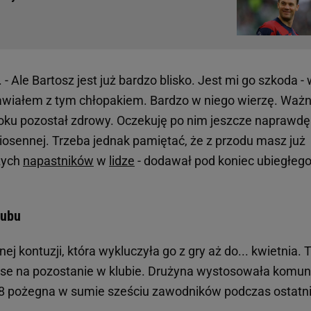
- Ale Bartosz jest już bardzo blisko. Jest mi go szkoda -
awiałem z tym chłopakiem. Bardzo w niego wierzę. Waż
ł roku pozostał zdrowy. Oczekuję po nim jeszcze naprawdę
iosennej. Trzeba jednak pamiętać, że z przodu masz już
szych
napastników
w
lidze
- dodawał pod koniec ubiegłeg
lubu
nej kontuzji, która wykluczyła go z gry aż do... kwietnia. 
anse na pozostanie w klubie. Drużyna wystosowała komun
98 pożegna w sumie sześciu zawodników podczas ostatn