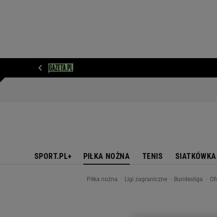
WIADOMOŚCI
NEXT
SPORT
PLOTEK
D
SPORT.PL+
PIŁKA NOŻNA
TENIS
SIATKÓWKA
Piłka nożna
Ligi zagraniczne
Bundesliga
Of