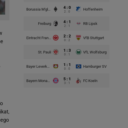
4 : 0
Borussia M'gladbach
Hoffenheim
2 : 0
4 : 1
Freiburg
RB Lipsk
2 : 1
 w
2 : 2
Eintracht Frankfurt
VfB Stuttgart
0 : 2
ne
1 : 3
St. Pauli
VfL Wolfsburg
0 : 1
1 : 1
o
Bayer Leverkusen
Hamburger SV
0 : 0
5 : 1
Bayern Monachium
FC Koeln
3 : 1
To
ikat,
iego