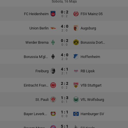
Sobota, 16 Maja
0 : 2
FC Heidenheim
FSV Mainz 05
0 : 2
4 : 0
Union Berlin
Augsburg
2 : 0
0 : 2
Werder Brema
Borussia Dortmund
0 : 0
4 : 0
Borussia M'gladbach
Hoffenheim
2 : 0
4 : 1
Freiburg
RB Lipsk
2 : 1
2 : 2
Eintracht Frankfurt
VfB Stuttgart
0 : 2
1 : 3
St. Pauli
VfL Wolfsburg
0 : 1
1 : 1
Bayer Leverkusen
Hamburger SV
0 : 0
5 : 1