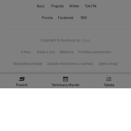
Buzz
Pogoda
Wideo
Tok.FM
Poczta
Facebook
RSS
Copyright © Gazeta.pl sp. z o.o.
O Nas
Staże u nas
Reklama
Polityka prywatności
Wszystkie artykuły
Zasady korzystania z portalu
Zgłoś uwagi
Ustawienia prywatności
Powrót
Terminarz/Wyniki
Tabela
Właściciel niniejszego serwisu nie wyraża zgody na zwielokrotnianie ani inne
korzystanie z utworów rozpowszechnionych w tym serwisie, w celu
eksploracji tekstów i danych. Więcej informacji w
zastrzeżeniu dot. eksploracji tekstów i danych
Treści z
serwisów internetowych Grupy Wyborcza.pl
oraz serwisu tokfm.pl
prezentujemy w ramach komercyjnej współpracy z ich wydawcami: