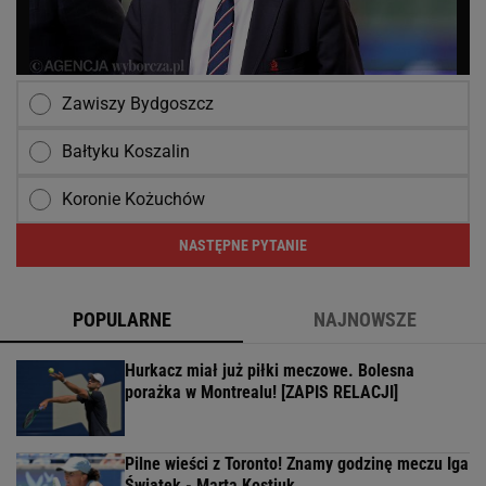
Zawiszy Bydgoszcz
Bałtyku Koszalin
Koronie Kożuchów
NASTĘPNE PYTANIE
POPULARNE
NAJNOWSZE
Hurkacz miał już piłki meczowe. Bolesna
porażka w Montrealu! [ZAPIS RELACJI]
Pilne wieści z Toronto! Znamy godzinę meczu Iga
Świątek - Marta Kostiuk