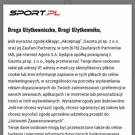
Droga Użytkowniczko, Drogi Użytkowniku,
jeśli wyrazisz zgodę klikając „Akceptuję”, Gazeta.pl sp. z o.o.
oraz jej Zaufani Partnerzy, w tym [
676
] Zaufanych Partnerów
IAB, jak również Agora S.A. będąca spółką powiązaną z
Gazeta.pl sp. z o.o., będą przetwarzać Twoje dane osobowe
takie jak adresy IP, adresy e-mail czy identyfikatory plików
cookie lub inne informacje zapisane w tych plikach do celów
marketingowych, w szczególności na potrzeby wyświetlania
reklam dopasowanych do Twoich zainteresowań i preferencji w
Harry Kane
ma za sobą niemal zakończony, trzeci
swoich serwisach, aplikacjach i w Internecie lub personalizacji
sezon
gry
dla
Bayernu Monachium
. W tym czasie
treści w nich wyświetlanych. Wyrażenie zgody jest dobrowolne.
Jeśli nie chcesz wyrazić zgody, chcesz ograniczyć jej zakres lub
Anglik zdobył aż 140 bramek i zanotował 33 asysty
chcesz wycofać zgodę uprzednio udzieloną przejdź do
w 144 spotkaniach. Przyczynił się też do wygrania
„Ustawień Zaawansowanych”.
m.in. dwóch mistrzostw Niemiec, ale nie udało się
Twoje dane osobowe mogą być przetwarzane także do celów
badania i mierzenia informacji dotyczących funkcjonowania