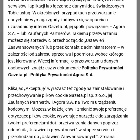
wygrać najważniejszego - Ligi Mistrzów. W środę
serwisów i aplikacji lub łączone z danymi dot. świadczonych
Bawarczycy pożegnali się z tymi rozgrywkami po
Tobie usług. W określonych przypadkach przetwarzanie
porażce 5:6 w dwumeczu z PSG.
danych nie wymaga zgody i odbywa się w oparciu o
uzasadniony interes Gazeta.pl, jej spółki powiązanej – Agora
S.A. – lub Zaufanych Partnerów. Takiemu przetwarzaniu
możesz się sprzeciwić, przechodząc do „Ustawień
Zaawansowanych” lub przez kontakt z administratorem – w
zależności od zakresu sprzeciwu i podmiotu, wobec którego
jest kierowany. Więcej informacji o przetwarzaniu danych
osobowych znajdziesz w dokumencie
Polityka Prywatności
Gazeta.pl
i
Polityka Prywatności Agora S.A.
Klikając „Akceptuję” wyrażasz też zgodę na zainstalowanie i
przechowywanie plików cookie Gazeta.pl sp. z o.o., jej
Zaufanych Partnerów i Agora S.A. na Twoim urządzeniu
końcowym. Możesz w każdej chwili zmienić swoje preferencje
dotyczące plików cookie, wywołując narzędzie do zarządzania
twoimi preferencjami dot. przetwarzania danych poprzez
odnośnik „Ustawienia prywatności ” w stopce serwisu i
przechodząc do „Ustawień Zaawansowanych”. Zmiana