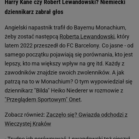
Harry Kane czy Robert Lewandowski? Niemiecki
dziennikarz zabrał głos
Angielski napastnik trafił do Bayernu Monachium,
żeby zostać następcą
Roberta Lewandowski
, który
latem 2022 przeszedł do FC Barcelony. Co jasne - od
samego początku pojawiają się porównania, kto jest
lepszy, kto ma większy wpływ na grę itd. Każdy z
zawodników znajdzie swoich zwolenników. A jak
patrzą na to w Monachium? O tym wypowiedział się
dziennikarz "Bilda" Heiko Niederer w rozmowie z
"Przeglądem Sportowym" Onet
.
Zobacz również:
Zaczęło się? Gwiazda odchodzi z
Wieczystej Kraków
- Trudno ich porównywać, Lewandowski też cieszył