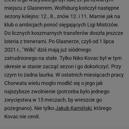
miejscu z Glasnerem, Wolfsburg kończył następne
sezony kolejno: 12., 8., znów 12. i 11. Marnie jak na
klub o ambicjach ponoć sięgających Ligi Mistrzów.
Do licznych koszmarnych transferów doszła jeszcze
loteria z trenerami. Po Glasnerze, czyli od 1 lipca
2021 r., "Wilki" dziś mają już siódmego
zatrudnionego na stałe. Tylko Niko Kovac był w tym
okresie w stanie zacząć sezon i go dokończyć. Przy
czym to żadna laurka. W ostatnich miesiącach pracy
Chorwata wielu mogło modlić się o jego jak
najszybsze zwolnienie (potrzeba było jednego
zwycięstwa w 15 meczach, by wreszcie go
pożegnano). Nie tylko
Jakub Kamiński
, którego
Kovac nie cenił.