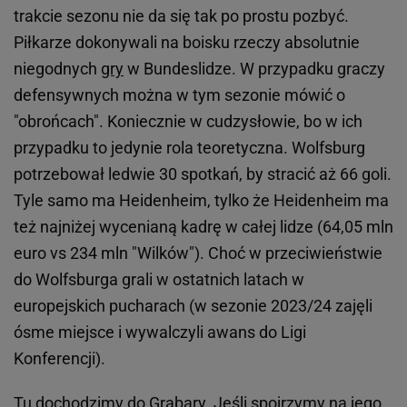
trakcie sezonu nie da się tak po prostu pozbyć.
Piłkarze dokonywali na boisku rzeczy absolutnie
niegodnych
gry
w Bundeslidze. W przypadku graczy
defensywnych można w tym sezonie mówić o
"obrońcach". Koniecznie w cudzysłowie, bo w ich
przypadku to jedynie rola teoretyczna. Wolfsburg
potrzebował ledwie 30 spotkań, by stracić aż 66 goli.
Tyle samo ma Heidenheim, tylko że Heidenheim ma
też najniżej wycenianą kadrę w całej lidze (64,05 mln
euro vs 234 mln "Wilków"). Choć w przeciwieństwie
do Wolfsburga grali w ostatnich latach w
europejskich pucharach (w sezonie 2023/24 zajęli
ósme miejsce i wywalczyli awans do Ligi
Konferencji).
Tu dochodzimy do Grabary. Jeśli spojrzymy na jego