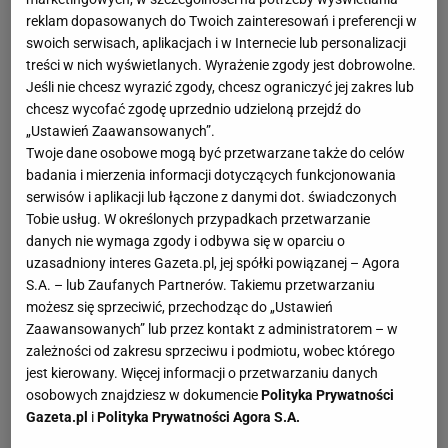
reklam dopasowanych do Twoich zainteresowań i preferencji w
swoich serwisach, aplikacjach i w Internecie lub personalizacji
treści w nich wyświetlanych. Wyrażenie zgody jest dobrowolne.
Jeśli nie chcesz wyrazić zgody, chcesz ograniczyć jej zakres lub
chcesz wycofać zgodę uprzednio udzieloną przejdź do
„Ustawień Zaawansowanych”.
Twoje dane osobowe mogą być przetwarzane także do celów
badania i mierzenia informacji dotyczących funkcjonowania
serwisów i aplikacji lub łączone z danymi dot. świadczonych
Tobie usług. W określonych przypadkach przetwarzanie
danych nie wymaga zgody i odbywa się w oparciu o
uzasadniony interes Gazeta.pl, jej spółki powiązanej – Agora
S.A. – lub Zaufanych Partnerów. Takiemu przetwarzaniu
możesz się sprzeciwić, przechodząc do „Ustawień
Zaawansowanych” lub przez kontakt z administratorem – w
zależności od zakresu sprzeciwu i podmiotu, wobec którego
jest kierowany. Więcej informacji o przetwarzaniu danych
osobowych znajdziesz w dokumencie
Polityka Prywatności
Gazeta.pl
i
Polityka Prywatności Agora S.A.