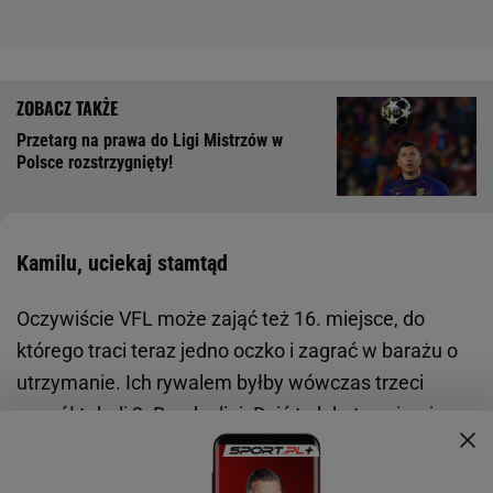
Przetarg na prawa do Ligi Mistrzów w
Polsce rozstrzygnięty!
Kamilu, uciekaj stamtąd
Oczywiście VFL może zająć też 16. miejsce, do
którego traci teraz jedno oczko i zagrać w barażu o
utrzymanie. Ich rywalem byłby wówczas trzeci
zespół tabeli 2. Bundesligi. Dziś tę lokatę zajmuje
Hannover 96, ale co najmniej matematyczne szanse
mają jeszcze trzy drużyny za nim, więc nie