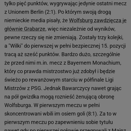
tylko pięć punktów, wygrywając jedynie ostatni mecz
z Unionem Berlin (2:1). Po którym swoją drogą
niemieckie media pisały, że
Wolfsburg zawdzięcza je
głównie Grabarze
, więc niezależnie od wyników,
pewne rzeczy się nie zmieniają. Zostały trzy kolejki,
a "Wilki" do pierwszej w pełni bezpiecznej 15. pozycji
tracą aż sześć punktów. Bardzo dużo, szczególnie
że przed nimi m.in. mecz z Bayernem Monachium,
który co prawda mistrzostwo już zdobył i będzie
świeżo po rewanżowym starciu w półfinale Ligi
Mistrzów z PSG. Jednak Bawarczycy nawet grając
na pół gwizdka mogą roznieść żenującą obronę
Wolfsburga. W pierwszym meczu w pełni
skoncentrowani wbili im osiem goli (8:1). Za to w
pierwszym meczu po zapewnieniu sobie tytułu
nawet gdy po pierwszej połowie przegrywali z Mainz