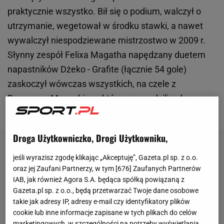
praktycznie wszystko. Bił się o podium, walczył o
utrzymanie, wegetował w środku stawki, a nawet
wywalczył niespodziewane mistrzostwo w 2009 r.
Słynny zespół Felixa Magatha napędzany duetem
napastników Dżeko - Grafite (łącznie 54 gole)
zaskoczył wówczas wszystkich, na czele z
Bayernem Monachium, który wyprzedzili o dwa
punkty.
Droga Użytkowniczko, Drogi Użytkowniku,
jeśli wyrazisz zgodę klikając „Akceptuję”, Gazeta.pl sp. z o.o.
oraz jej Zaufani Partnerzy, w tym [
676
] Zaufanych Partnerów
IAB, jak również Agora S.A. będąca spółką powiązaną z
Gazeta.pl sp. z o.o., będą przetwarzać Twoje dane osobowe
takie jak adresy IP, adresy e-mail czy identyfikatory plików
cookie lub inne informacje zapisane w tych plikach do celów
marketingowych, w szczególności na potrzeby wyświetlania