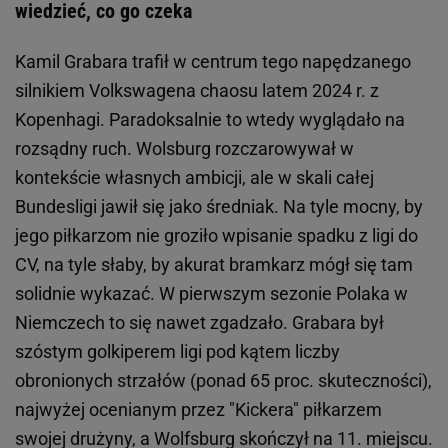
wiedzieć, co go czeka
Kamil Grabara trafił w centrum tego napędzanego
silnikiem Volkswagena chaosu latem 2024 r. z
Kopenhagi. Paradoksalnie to wtedy wyglądało na
rozsądny ruch. Wolsburg rozczarowywał w
kontekście własnych ambicji, ale w skali całej
Bundesligi jawił się jako średniak. Na tyle mocny, by
jego piłkarzom nie groziło wpisanie spadku z ligi do
CV, na tyle słaby, by akurat bramkarz mógł się tam
solidnie wykazać. W pierwszym sezonie Polaka w
Niemczech to się nawet zgadzało. Grabara był
szóstym golkiperem ligi pod kątem liczby
obronionych strzałów (ponad 65 proc. skuteczności),
najwyżej ocenianym przez "Kickera" piłkarzem
swojej drużyny, a Wolfsburg skończył na 11. miejscu.