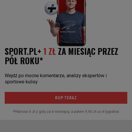
podejmiemy się przewidywania, kto to ostatecznie
będzie. Historia byłaby po stronie zespołu z
Bundesligi, bo ostatni raz barażowy dwumecz
drużyna z 2. Bundesligi wygrała w 2019 roku, gdy
Union Berlin pokonał
VFB Stuttgart
. Natomiast bez
względu na wszystko, w przyszłym sezonie
Wolfsburg będzie musiał zaliczyć twardy reset i
zacząć od nowa. Życzymy Grabarze, by on już w tym
czasie był na stabilniejszym gruncie w mocniejszym
zespole.