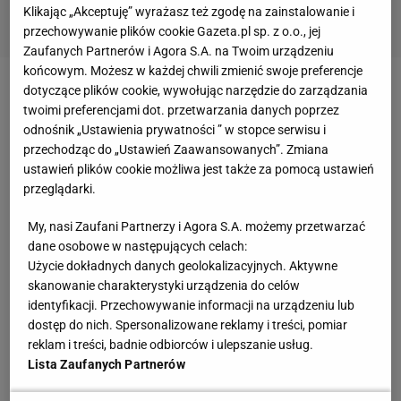
Klikając „Akceptuję” wyrażasz też zgodę na zainstalowanie i
przechowywanie plików cookie Gazeta.pl sp. z o.o., jej
Zaufanych Partnerów i Agora S.A. na Twoim urządzeniu
końcowym. Możesz w każdej chwili zmienić swoje preferencje
dotyczące plików cookie, wywołując narzędzie do zarządzania
Zobacz wideo
Lewandowski królem strzelców Serie
twoimi preferencjami dot. przetwarzania danych poprzez
A? Żelazny: Robert byłby tam znaczącą postacią
odnośnik „Ustawienia prywatności ” w stopce serwisu i
przechodząc do „Ustawień Zaawansowanych”. Zmiana
ustawień plików cookie możliwa jest także za pomocą ustawień
Setki milionów euro i sny o wielkości. A potem
przeglądarki.
pobudka
My, nasi Zaufani Partnerzy i Agora S.A. możemy przetwarzać
dane osobowe w następujących celach:
Dziś fani na Volkswagen Arenie mogą się tylko
Użycie dokładnych danych geolokalizacyjnych. Aktywne
wzruszyć na wspomnienia o tamtych złotych
skanowanie charakterystyki urządzenia do celów
czasach. Wielu z nich śniło zapewne w życiu
identyfikacji. Przechowywanie informacji na urządzeniu lub
dostęp do nich. Spersonalizowane reklamy i treści, pomiar
koszmary wciąż piękniejsze od tego, co "Wilki"
reklam i treści, badnie odbiorców i ulepszanie usług.
wyczyniają na boisku. A mowa o ludziach obytych z
Lista Zaufanych Partnerów
rozczarowaniami, bo od ponad dekady Wolfsburg