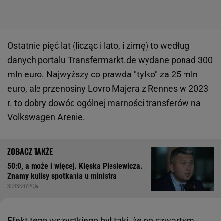
Ostatnie pięć lat (licząc i lato, i zimę) to według
danych portalu Transfermarkt.de wydane ponad 300
mln euro. Najwyższy co prawda "tylko" za 25 mln
euro, ale przenosiny Lovro Majera z Rennes w 2023
r. to dobry dowód ogólnej marności transferów na
Volkswagen Arenie.
50:0, a może i więcej. Klęska Piesiewicza.
Znamy kulisy spotkania u ministra
SUBSKRYPCJA
Efekt tego wszystkiego był taki, że po czwartym