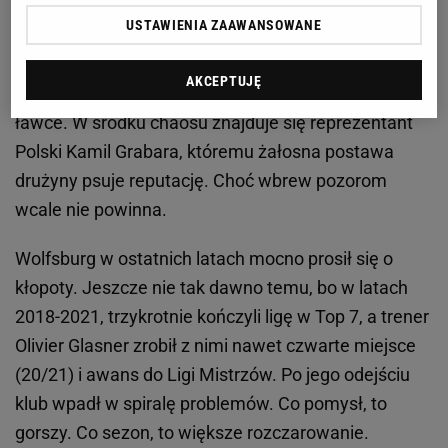
mierzy wysoko, a kończy niemal zawsze
USTAWIENIA ZAAWANSOWANE
zdecydowanie poniżej oczekiwań. Ich najnowsza
historia to historia o przepalaniu pieniędzy oraz
AKCEPTUJĘ
nietrafionych decyzjach zarówno na boisku, jak i na
ławce. W środku chaosu znajduje się reprezentant
Polski Kamil Grabara, któremu żałosna postawa
drużyny psuje reputację. Choć wbrew pozorom
wcale nie powinna.
Wolfsburg w ostatnich latach mocno prosił się o
kłopoty. Jeszcze nie tak dawno temu, bo w latach
2018-2021, trzykrotnie kończyli ligę w Top 7, a trener
Olivier Glasner zrobił z nimi nawet czwarte miejsce
(20/21) i awans do Ligi Mistrzów. Po jego odejściu
klub wpadł w spiralę problemów. Co pomysł, to
gorszy. Co sezon, to większe rozczarowanie.