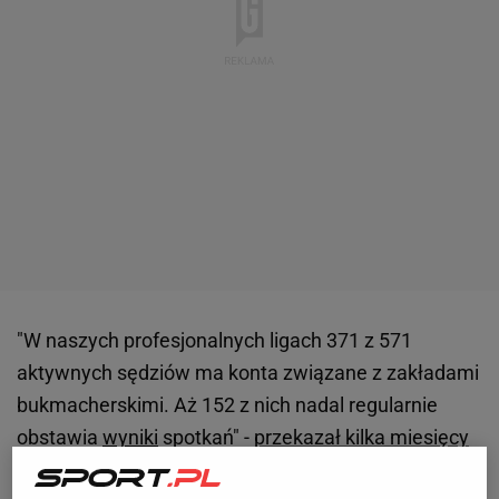
"W naszych profesjonalnych ligach 371 z 571
aktywnych sędziów ma konta związane z zakładami
bukmacherskimi. Aż 152 z nich nadal regularnie
obstawia
wyniki
spotkań" -
przekazał kilka miesięcy
temu prezes Tureckiej Federacji Piłki Nożnej
.