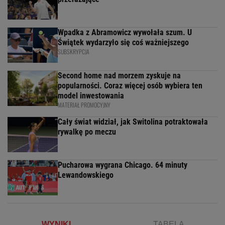
Wpadka z Abramowicz wywołała szum. U
Świątek wydarzyło się coś ważniejszego
SUBSKRYPCJA
Second home nad morzem zyskuje na
popularności. Coraz więcej osób wybiera ten
model inwestowania
MATERIAŁ PROMOCYJNY
Cały świat widział, jak Switolina potraktowała
rywalkę po meczu
Pucharowa wygrana Chicago. 64 minuty
Lewandowskiego
WYNIKI
TABELA