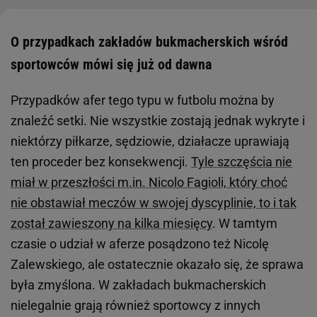
O przypadkach zakładów bukmacherskich wśród
sportowców mówi się już od dawna
Przypadków afer tego typu w futbolu można by
znaleźć setki. Nie wszystkie zostają jednak wykryte i
niektórzy piłkarze, sędziowie, działacze uprawiają
ten proceder bez konsekwencji.
Tyle szczęścia nie
miał w przeszłości m.in. Nicolo Fagioli, który choć
nie obstawiał meczów w swojej dyscyplinie, to i tak
został zawieszony na kilka miesięcy
. W tamtym
czasie o udział w aferze posądzono też Nicolę
Zalewskiego, ale ostatecznie okazało się, że sprawa
była zmyślona. W zakładach bukmacherskich
nielegalnie grają również sportowcy z innych