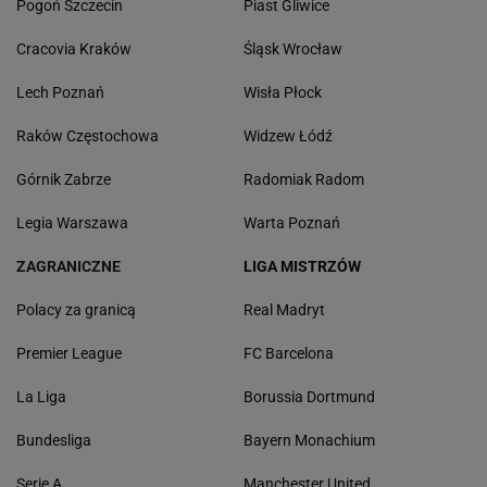
Pogoń Szczecin
Piast Gliwice
Cracovia Kraków
Śląsk Wrocław
Lech Poznań
Wisła Płock
Raków Częstochowa
Widzew Łódź
Górnik Zabrze
Radomiak Radom
Legia Warszawa
Warta Poznań
ZAGRANICZNE
LIGA MISTRZÓW
Polacy za granicą
Real Madryt
Premier League
FC Barcelona
La Liga
Borussia Dortmund
Bundesliga
Bayern Monachium
Serie A
Manchester United