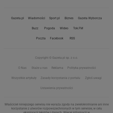
Gazeta.pl
Wiadomości
Sport.pl
Biznes
Gazeta Wyborcza
Buzz
Pogoda
Wideo
Tok.FM
Poczta
Facebook
RSS
Copyright © Gazeta.pl sp. z o.o.
O Nas
Staże u nas
Reklama
Polityka prywatności
Wszystkie artykuły
Zasady korzystania z portalu
Zgłoś uwagi
Ustawienia prywatności
Właściciel niniejszego serwisu nie wyraża zgody na zwielokrotnianie ani inne
korzystanie z utworów rozpowszechnionych w tym serwisie, w celu
eksploracji tekstów i danych. Więcej informacji w