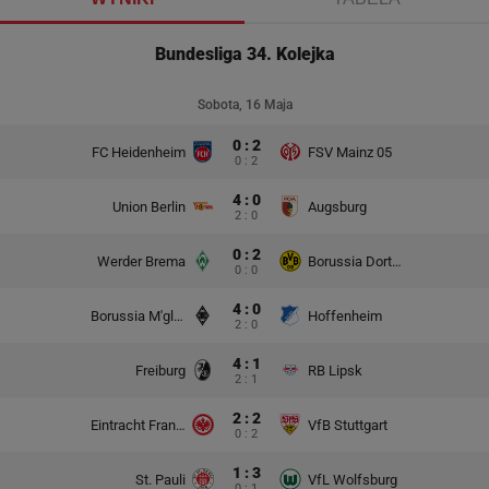
Bundesliga 34. Kolejka
Sobota, 16 Maja
0 : 2
FC Heidenheim
FSV Mainz 05
0 : 2
4 : 0
Union Berlin
Augsburg
2 : 0
0 : 2
Werder Brema
Borussia Dortmund
0 : 0
4 : 0
Borussia M'gladbach
Hoffenheim
2 : 0
4 : 1
Freiburg
RB Lipsk
2 : 1
2 : 2
Eintracht Frankfurt
VfB Stuttgart
0 : 2
1 : 3
St. Pauli
VfL Wolfsburg
0 : 1