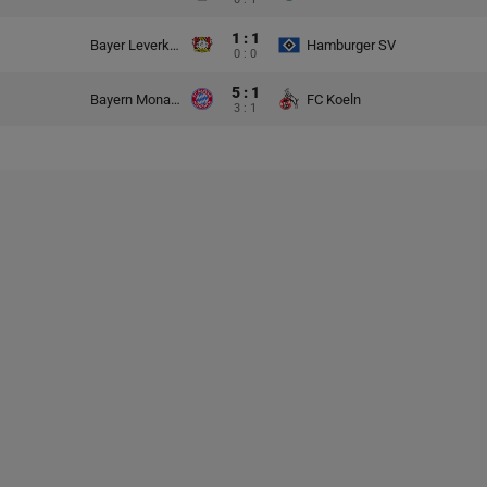
1 : 1
Bayer Leverkusen
Hamburger SV
0 : 0
5 : 1
Bayern Monachium
FC Koeln
3 : 1