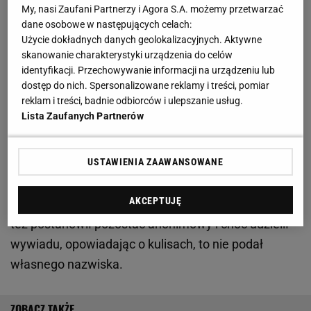
Zobacz wideo
Kosecki o skandalu z udziałem
My, nasi Zaufani Partnerzy i Agora S.A. możemy przetwarzać
Viniciusa: No, cwaniak zakrył usta
dane osobowe w następujących celach:
Użycie dokładnych danych geolokalizacyjnych. Aktywne
skanowanie charakterystyki urządzenia do celów
Były piłkarz Bundesligi ujawnia. Oto co dzieje się w
identyfikacji. Przechowywanie informacji na urządzeniu lub
dostęp do nich. Spersonalizowane reklamy i treści, pomiar
Niemczech
reklam i treści, badnie odbiorców i ulepszanie usług.
Lista Zaufanych Partnerów
O wszystkim opowiedział jeden z byłych
zawodników Bundesligi, który zakończył już karierę.
USTAWIENIA ZAAWANSOWANE
W przeszłości sam obstawiał spotkania, ale zarzekał
się, że nie te, w których grała jego drużyna.
AKCEPTUJĘ
Oczywiście to proceder nielegalny. Pewnie dlatego
też postanowił pozostać anonimowy i choć udzielił
wywiadu, opowiadając o kulisach, to nie podał
własnego nazwiska.