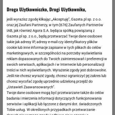
Sprawa nie dotyczy jednak tylko arbitrów.
Mecze
obstawiają również
piłkarze
. Wielu z nich trafiło już
Droga Użytkowniczko, Drogi Użytkowniku,
przed Komisję Dyscyplinarną tamtejszego związku. I
jeśli wyrazisz zgodę klikając „Akceptuję”, Gazeta.pl sp. z o.o.
choć problem jest szczególnie duży w
Turcji
, to inne
oraz jej Zaufani Partnerzy, w tym [
676
] Zaufanych Partnerów
kraje także się z nim mierzą. Okazuje się, że takowe
IAB, jak również Agora S.A. będąca spółką powiązaną z
Gazeta.pl sp. z o.o., będą przetwarzać Twoje dane osobowe
mają m.in. Niemcy.
takie jak adresy IP, adresy e-mail czy identyfikatory plików
cookie lub inne informacje zapisane w tych plikach do celów
marketingowych, w szczególności na potrzeby wyświetlania
reklam dopasowanych do Twoich zainteresowań i preferencji w
swoich serwisach, aplikacjach i w Internecie lub personalizacji
treści w nich wyświetlanych. Wyrażenie zgody jest dobrowolne.
Jeśli nie chcesz wyrazić zgody, chcesz ograniczyć jej zakres lub
chcesz wycofać zgodę uprzednio udzieloną przejdź do
„Ustawień Zaawansowanych”.
Twoje dane osobowe mogą być przetwarzane także do celów
badania i mierzenia informacji dotyczących funkcjonowania
serwisów i aplikacji lub łączone z danymi dot. świadczonych
Tobie usług. W określonych przypadkach przetwarzanie