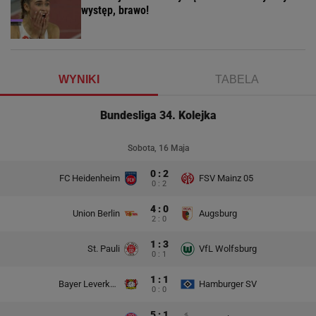
występ, brawo!
WYNIKI
TABELA
Bundesliga 34. Kolejka
Sobota, 16 Maja
0 : 2
FC Heidenheim
FSV Mainz 05
0 : 2
4 : 0
Union Berlin
Augsburg
2 : 0
1 : 3
St. Pauli
VfL Wolfsburg
0 : 1
1 : 1
Bayer Leverkusen
Hamburger SV
0 : 0
5 : 1