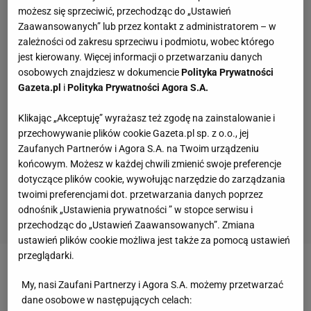
możesz się sprzeciwić, przechodząc do „Ustawień
Zaawansowanych” lub przez kontakt z administratorem – w
zależności od zakresu sprzeciwu i podmiotu, wobec którego
jest kierowany. Więcej informacji o przetwarzaniu danych
osobowych znajdziesz w dokumencie
Polityka Prywatności
Gazeta.pl
i
Polityka Prywatności Agora S.A.
Klikając „Akceptuję” wyrażasz też zgodę na zainstalowanie i
przechowywanie plików cookie Gazeta.pl sp. z o.o., jej
Zaufanych Partnerów i Agora S.A. na Twoim urządzeniu
końcowym. Możesz w każdej chwili zmienić swoje preferencje
dotyczące plików cookie, wywołując narzędzie do zarządzania
twoimi preferencjami dot. przetwarzania danych poprzez
odnośnik „Ustawienia prywatności ” w stopce serwisu i
przechodząc do „Ustawień Zaawansowanych”. Zmiana
ustawień plików cookie możliwa jest także za pomocą ustawień
przeglądarki.
Zobacz wideo
Bednarz chciał ściągnąć Koseckiego
My, nasi Zaufani Partnerzy i Agora S.A. możemy przetwarzać
do Wisły Kraków. "Robiłbyś dżem z przeciwników"
dane osobowe w następujących celach: