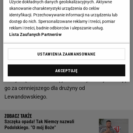
Użycie dokładnych danych geolokalizacyjnych. Aktywne
skanowanie charakterystyki urządzenia do celów
Harry Kane ważniejszy od Roberta
identyfikacji. Przechowywanie informacji na urządzeniu lub
Lewandowskiego? Zaskakujący głos z Bayernu
dostęp do nich. Spersonalizowane reklamy i treści, pomiar
reklam i treści, badnie odbiorców i ulepszanie usług.
Monachium
Lista Zaufanych Partnerów
Pierwsze dwa sezony Kane'a w Bayernie są również
świetne, bo Anglik ma już na koncie 76 goli w 82
USTAWIENIA ZAAWANSOWANE
meczach i jest absolutnym liderem ataku. Wciąż nie
wygrał jednak żadnego trofeum, więc jeszcze nie
AKCEPTUJĘ
zbliżył się do Polaka. Są jednak tacy, którzy uważają
go za cenniejszego dla drużyny od
Lewandowskiego.
Szczęka opada! Tak Niemcy nazwali
Podolskiego. "O mój Boże"