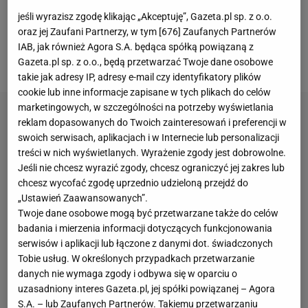
Złotej Piłki. Polak zasłużył więc na miano legendy
jeśli wyrazisz zgodę klikając „Akceptuję”, Gazeta.pl sp. z o.o.
klubu z Monachium, który po jego odejściu czekał
oraz jej Zaufani Partnerzy, w tym [
676
] Zaufanych Partnerów
rok na sprowadzenie prawdziwego zastępcy.
IAB, jak również Agora S.A. będąca spółką powiązaną z
Finalnie w lecie 2023 roku padło na
Harry'ego Kane
.
Gazeta.pl sp. z o.o., będą przetwarzać Twoje dane osobowe
takie jak adresy IP, adresy e-mail czy identyfikatory plików
cookie lub inne informacje zapisane w tych plikach do celów
marketingowych, w szczególności na potrzeby wyświetlania
reklam dopasowanych do Twoich zainteresowań i preferencji w
swoich serwisach, aplikacjach i w Internecie lub personalizacji
treści w nich wyświetlanych. Wyrażenie zgody jest dobrowolne.
Jeśli nie chcesz wyrazić zgody, chcesz ograniczyć jej zakres lub
chcesz wycofać zgodę uprzednio udzieloną przejdź do
„Ustawień Zaawansowanych”.
Twoje dane osobowe mogą być przetwarzane także do celów
badania i mierzenia informacji dotyczących funkcjonowania
serwisów i aplikacji lub łączone z danymi dot. świadczonych
Tobie usług. W określonych przypadkach przetwarzanie
danych nie wymaga zgody i odbywa się w oparciu o
uzasadniony interes Gazeta.pl, jej spółki powiązanej – Agora
S.A. – lub Zaufanych Partnerów. Takiemu przetwarzaniu