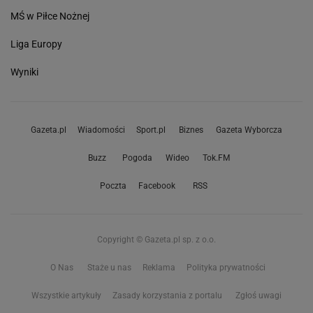
MŚ w Piłce Nożnej
Liga Europy
Wyniki
Gazeta.pl
Wiadomości
Sport.pl
Biznes
Gazeta Wyborcza
Buzz
Pogoda
Wideo
Tok.FM
Poczta
Facebook
RSS
Copyright © Gazeta.pl sp. z o.o.
O Nas
Staże u nas
Reklama
Polityka prywatności
Wszystkie artykuły
Zasady korzystania z portalu
Zgłoś uwagi