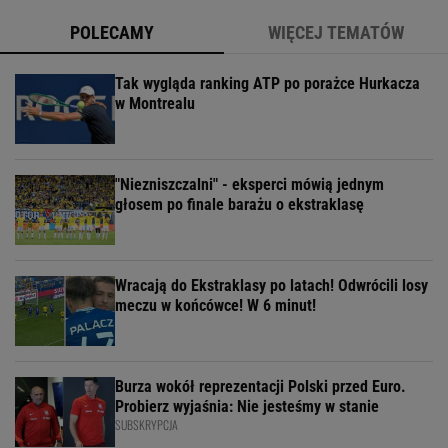
POLECAMY
WIĘCEJ TEMATÓW
Tak wygląda ranking ATP po porażce Hurkacza
w Montrealu
"Niezniszczalni" - eksperci mówią jednym
głosem po finale barażu o ekstraklasę
Wracają do Ekstraklasy po latach! Odwrócili losy
meczu w końcówce! W 6 minut!
Burza wokół reprezentacji Polski przed Euro.
Probierz wyjaśnia: Nie jesteśmy w stanie
SUBSKRYPCJA