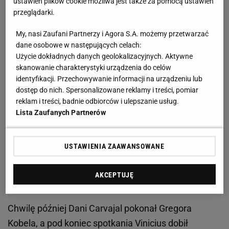
ustawień plików cookie możliwa jest także za pomocą ustawień
przeglądarki.
Zobacz wideo
Z jakim nastawieniem Polska pojedzie
My, nasi Zaufani Partnerzy i Agora S.A. możemy przetwarzać
na Euro 2024? Lewandowski odpowiada
dane osobowe w następujących celach:
Użycie dokładnych danych geolokalizacyjnych. Aktywne
Przyszłość Reusa wiedzie przez Ocean. Romano
skanowanie charakterystyki urządzenia do celów
identyfikacji. Przechowywanie informacji na urządzeniu lub
ujawnia
dostęp do nich. Spersonalizowane reklamy i treści, pomiar
reklam i treści, badnie odbiorców i ulepszanie usług.
Wiadome było, że sobotni finał Ligi Mistrzów będzie
Lista Zaufanych Partnerów
jego ostatnim meczem w koszulce Borussii
Dortmund. Legendarny skrzydłowy pojawił się na
USTAWIENIA ZAAWANSOWANE
boisku w 72. minucie. Zmieniał Karima Adeyemiego,
a kiedy pojawiał się na murawie wynik na tablicy
AKCEPTUJĘ
świetlnej brzmiał 0:0.
Chwilę później Dani Carvajal pokonał Gregora
Kobela, a pod koniec spotkania Vinicius dobił