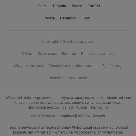
Buzz
Pogoda
Wideo
Tok.FM
Poczta
Facebook
RSS
Copyright © Gazeta.pl sp. z o.o.
O Nas
Staże u nas
Reklama
Polityka prywatności
Wszystkie artykuły
Zasady korzystania z portalu
Zgłoś uwagi
Ustawienia prywatności
Właściciel niniejszego serwisu nie wyraża zgody na zwielokrotnianie ani inne
korzystanie z utworów rozpowszechnionych w tym serwisie, w celu
eksploracji tekstów i danych. Więcej informacji w
zastrzeżeniu dot. eksploracji tekstów i danych
Treści z
serwisów internetowych Grupy Wyborcza.pl
oraz serwisu tokfm.pl
prezentujemy w ramach komercyjnej współpracy z ich wydawcami: