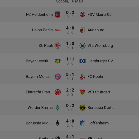
Sobota, 16 Maja
0 : 2
FC Heidenheim
FSV Mainz 05
0 : 2
4 : 0
Union Berlin
Augsburg
2 : 0
1 : 3
St. Pauli
VfL Wolfsburg
0 : 1
1 : 1
Bayer Leverkusen
Hamburger SV
0 : 0
5 : 1
Bayern Monachium
FC Koeln
3 : 1
2 : 2
Eintracht Frankfurt
VfB Stuttgart
0 : 2
0 : 2
Werder Brema
Borussia Dortmund
0 : 0
4 : 0
Borussia M'gladbach
Hoffenheim
2 : 0
4 : 1
Freiburg
RB Lipsk