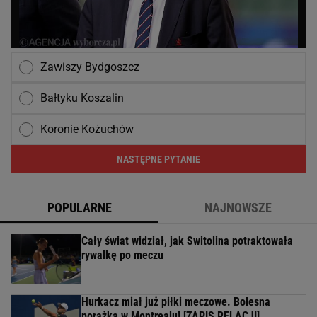
Zawiszy Bydgoszcz
Bałtyku Koszalin
Koronie Kożuchów
NASTĘPNE PYTANIE
POPULARNE
NAJNOWSZE
Cały świat widział, jak Switolina potraktowała
rywalkę po meczu
Hurkacz miał już piłki meczowe. Bolesna
porażka w Montrealu! [ZAPIS RELACJI]