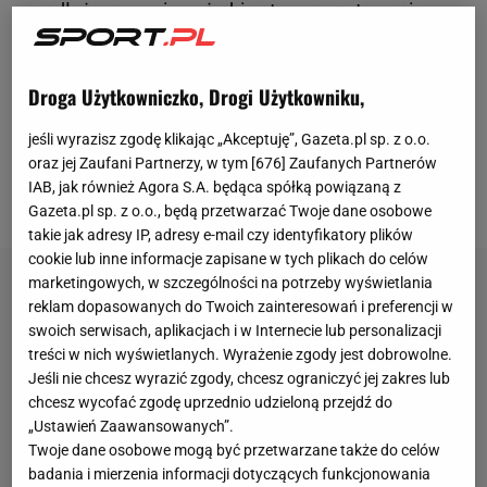
przedłużony, ponieważ obie strony rozstaną się
latem tego roku. W dalszym ciągu będziemy w pełni
skupiać się na pozostałych spotkaniach ligowych,
Droga Użytkowniczko, Drogi Użytkowniku,
jednocześnie angażując się w realizację naszego
marzenia w
Lidze Mistrzów
- to informacja, która na
jeśli wyrazisz zgodę klikając „Akceptuję”, Gazeta.pl sp. z o.o.
oraz jej Zaufani Partnerzy, w tym [
676
] Zaufanych Partnerów
początku maja została przekazana w mediach
IAB, jak również Agora S.A. będąca spółką powiązaną z
społecznościowych klub z Dortmundu.
Gazeta.pl sp. z o.o., będą przetwarzać Twoje dane osobowe
takie jak adresy IP, adresy e-mail czy identyfikatory plików
cookie lub inne informacje zapisane w tych plikach do celów
marketingowych, w szczególności na potrzeby wyświetlania
reklam dopasowanych do Twoich zainteresowań i preferencji w
swoich serwisach, aplikacjach i w Internecie lub personalizacji
treści w nich wyświetlanych. Wyrażenie zgody jest dobrowolne.
Jeśli nie chcesz wyrazić zgody, chcesz ograniczyć jej zakres lub
chcesz wycofać zgodę uprzednio udzieloną przejdź do
„Ustawień Zaawansowanych”.
Twoje dane osobowe mogą być przetwarzane także do celów
badania i mierzenia informacji dotyczących funkcjonowania