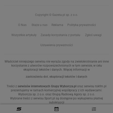
Copyright © Gazeta.pl sp. z o.o.
O Nas
Staże u nas
Reklama
Polityka prywatności
Wszystkie artykuły
Zasady korzystania z portalu
Zgłoś uwagi
Ustawienia prywatności
Właściciel niniejszego serwisu nie wyraża zgody na zwielokrotnianie ani inne
korzystanie z utworów rozpowszechnionych w tym serwisie, w celu
eksploracji tekstów i danych. Więcej informacji w
zastrzeżeniu dot. eksploracji tekstów i danych
Treści z
serwisów internetowych Grupy Wyborcza.pl
oraz serwisu tokfm.pl
prezentujemy w ramach komercyjnej współpracy z ich wydawcami:
Wyborcza sp. z o.o. oraz Grupą Radiową Agory sp. z o.o.
Wybrane treści z serwisu Sport.pl są dostępne po wykupieniu płatnej
subskrypcji