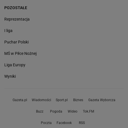
POZOSTAŁE
Reprezentacja
I liga
Puchar Polski
MŚ w Piłce Nożnej
Liga Europy
Wyniki
Gazeta.pl
Wiadomości
Sport.pl
Biznes
Gazeta Wyborcza
Buzz
Pogoda
Wideo
Tok.FM
Poczta
Facebook
RSS