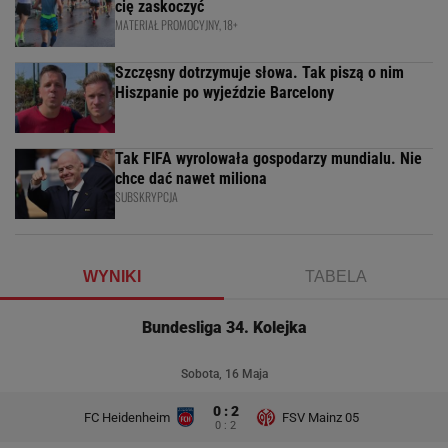
cię zaskoczyć
MATERIAŁ PROMOCYJNY, 18+
Szczęsny dotrzymuje słowa. Tak piszą o nim
Hiszpanie po wyjeździe Barcelony
Tak FIFA wyrolowała gospodarzy mundialu. Nie
chce dać nawet miliona
SUBSKRYPCJA
WYNIKI
TABELA
Bundesliga 34. Kolejka
Sobota, 16 Maja
0 : 2
FC Heidenheim
FSV Mainz 05
0 : 2