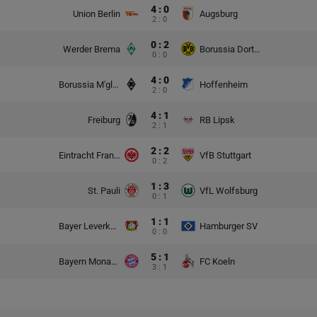
4 : 0
Union Berlin
Augsburg
2 : 0
0 : 2
Werder Brema
Borussia Dortmund
0 : 0
4 : 0
Borussia M'gladbach
Hoffenheim
2 : 0
4 : 1
Freiburg
RB Lipsk
2 : 1
2 : 2
Eintracht Frankfurt
VfB Stuttgart
0 : 2
1 : 3
St. Pauli
VfL Wolfsburg
0 : 1
1 : 1
Bayer Leverkusen
Hamburger SV
0 : 0
5 : 1
Bayern Monachium
FC Koeln
3 : 1