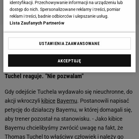
identyfikacji. Przechowywanie informacji na urządzeniu lub
dostęp do nich. Spersonalizowane reklamy i treści, pomiar
reklam i treści, badnie odbiorców i ulepszanie usług.
Lista Zaufanych Partnerów
Zobacz wideo
Nowy rekord świata w długości skoku!
USTAWIENIA ZAAWANSOWANE
Kobayashi przeszedł do historii
AKCEPTUJĘ
Kibice Bayernu zabrali głos. Nie chcę Rangnicka.
Tuchel reaguje. "Nie pozwalam"
Gdy odejście Tuchela wydawało się nieuchronne, do
akcji wkroczyli
kibice
Bayernu
. Postanowili napisać
petycję do działaczy Bayernu, w której domagali się,
aby trener pozostał na stanowisku. - Jako kibice
Bayernu chcielibyśmy zwrócić uwagę na fakt, że
Thomas Tuchel to właściwy człowiek i należy go