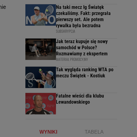
nie
Na taki mecz Ig Światęk
czekaliśmy. Fakt: przegrała
pierwszy set. Ale potem
rywalka była bezradna
SUBSKRYPCJA
Jak teraz kupuje się nowy
samochód w Polsce?
Rozmawiamy z ekspertem
MATERIAŁ PROMOCYJNY
Tak wygląda ranking WTA po
meczu Świątek - Kostiuk
Fatalne wieści dla klubu
Lewandowskiego
WYNIKI
TABELA