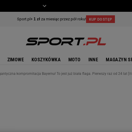
ZIECKO
MOTO
ZIMOWE
KOSZYKÓWKA
MOTO
INNE
MAGAZYN S
gantyczna kompromitacja Bayernu! To jest już biała flaga. Pierwszy raz od 24 lat [