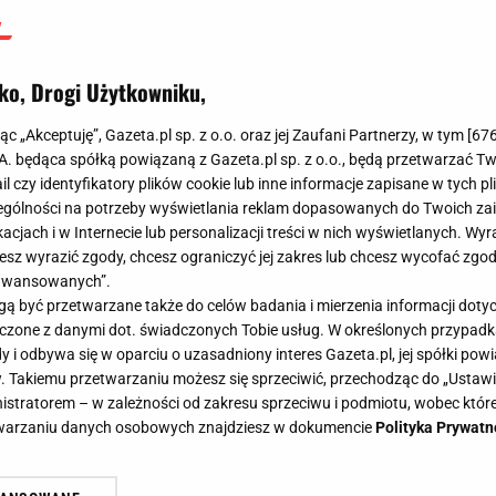
ko, Drogi Użytkowniku,
jąc „Akceptuję”, Gazeta.pl sp. z o.o. oraz jej Zaufani Partnerzy, w tym [
67
.A. będąca spółką powiązaną z Gazeta.pl sp. z o.o., będą przetwarzać T
ail czy identyfikatory plików cookie lub inne informacje zapisane w tych p
gólności na potrzeby wyświetlania reklam dopasowanych do Twoich zain
acjach i w Internecie lub personalizacji treści w nich wyświetlanych. Wyr
cesz wyrazić zgody, chcesz ograniczyć jej zakres lub chcesz wycofać zgo
aawansowanych”.
 być przetwarzane także do celów badania i mierzenia informacji dot
 łączone z danymi dot. świadczonych Tobie usług. W określonych przypad
i odbywa się w oparciu o uzasadniony interes Gazeta.pl, jej spółki powi
. Takiemu przetwarzaniu możesz się sprzeciwić, przechodząc do „Ust
nistratorem – w zależności od zakresu sprzeciwu i podmiotu, wobec które
etwarzaniu danych osobowych znajdziesz w dokumencie
Polityka Prywatn