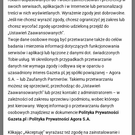
swoich serwisach, aplikacjach i w Internecie lub personalizacji
treści w nich wyświetlanych. Wyrażenie zgody jest dobrowolne.
Jeśli nie chcesz wyrazić zgody, chcesz ograniczyć jej zakres lub
chcesz wycofać zgodę uprzednio udzieloną przejdź do
„Ustawień Zaawansowanych”.
Twoje dane osobowe mogą być przetwarzane także do celów
badania i mierzenia informacji dotyczących funkcjonowania
serwisów i aplikacji lub łączone z danymi dot. świadczonych
Tobie usług. W określonych przypadkach przetwarzanie
danych nie wymaga zgody i odbywa się w oparciu o
uzasadniony interes Gazeta.pl, jej spółki powiązanej – Agora
S.A. – lub Zaufanych Partnerów. Takiemu przetwarzaniu
możesz się sprzeciwić, przechodząc do „Ustawień
Zaawansowanych” lub przez kontakt z administratorem – w
zależności od zakresu sprzeciwu i podmiotu, wobec którego
jest kierowany. Więcej informacji o przetwarzaniu danych
osobowych znajdziesz w dokumencie
Polityka Prywatności
Gazeta.pl
i
Polityka Prywatności Agora S.A.
Klikając „Akceptuję” wyrażasz też zgodę na zainstalowanie i