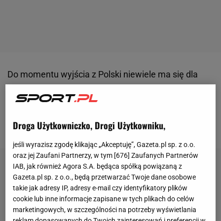
Do momentu wyjścia z Polski niewiele ma się dla
użytkowników
Viaplay’a
zmienić. Jeszcze kilka dni
temu biuro prasowe skandynawskiego nadawcy
zapewniało nas o swoim normalnym
Droga Użytkowniczko, Drogi Użytkowniku,
funkcjonowaniu aż do godziny zero.
jeśli wyrazisz zgodę klikając „Akceptuję”, Gazeta.pl sp. z o.o.
oraz jej Zaufani Partnerzy, w tym [
676
] Zaufanych Partnerów
IAB, jak również Agora S.A. będąca spółką powiązaną z
Gazeta.pl sp. z o.o., będą przetwarzać Twoje dane osobowe
takie jak adresy IP, adresy e-mail czy identyfikatory plików
cookie lub inne informacje zapisane w tych plikach do celów
marketingowych, w szczególności na potrzeby wyświetlania
reklam dopasowanych do Twoich zainteresowań i preferencji w