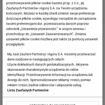
przechowywanie plików cookie Gazeta.pl sp. z o.o., jej
Zaufanych Partnerów i Agora S.A. na Twoim urządzeniu
końcowym. Możesz w każdej chwili zmienić swoje preferencje
dotyczące plików cookie, wywołując narzędzie do zarządzania
twoimi preferencjami dot. przetwarzania danych poprzez
odnośnik „Ustawienia prywatności ” w stopce serwisu i
przechodząc do „Ustawień Zaawansowanych”. Zmiana
Zobacz wideo
Medialna rewolucja w KSW. Szef
ustawień plików cookie możliwa jest także za pomocą ustawień
ViaPlay apeluje do kibiców: Nie bójcie się tego
przeglądarki.
My, nasi Zaufani Partnerzy i Agora S.A. możemy przetwarzać
Kto chętny na Bundesligę?
dane osobowe w następujących celach:
Użycie dokładnych danych geolokalizacyjnych. Aktywne
"Serwis streamingowy Viaplay będzie kontynuował
skanowanie charakterystyki urządzenia do celów
swoją działalność w Polsce do lata 2025 roku i
identyfikacji. Przechowywanie informacji na urządzeniu lub
dostęp do nich. Spersonalizowane reklamy i treści, pomiar
funkcjonował tak, jak dotychczas.
Polscy
reklam i treści, badnie odbiorców i ulepszanie usług.
użytkownicy będą mogli nadal cieszyć się treściami
Lista Zaufanych Partnerów
dostępnymi w ofercie Viaplay, w tym transmisjami
rozgrywek
sportowych
premium, takich jak mecze