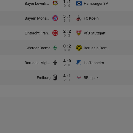
1 : 1
Bayer Leverkusen
Hamburger SV
0 : 0
5 : 1
Bayern Monachium
FC Koeln
3 : 1
2 : 2
Eintracht Frankfurt
VfB Stuttgart
0 : 2
0 : 2
Werder Brema
Borussia Dortmund
0 : 0
4 : 0
Borussia M'gladbach
Hoffenheim
2 : 0
4 : 1
Freiburg
RB Lipsk
2 : 1