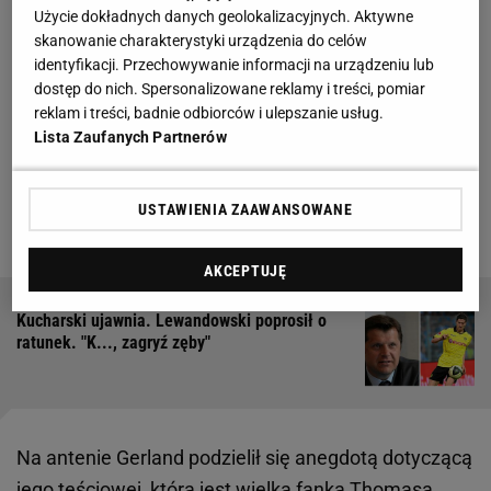
Muellera
Użycie dokładnych danych geolokalizacyjnych. Aktywne
skanowanie charakterystyki urządzenia do celów
identyfikacji. Przechowywanie informacji na urządzeniu lub
Spotkanie było szeroko komentowane w
dostęp do nich. Spersonalizowane reklamy i treści, pomiar
niedzielnym magazynie Doppelpass, emitowanym w
reklam i treści, badnie odbiorców i ulepszanie usług.
niemieckiej telewizji Sport1. Jednym z gości był
Lista Zaufanych Partnerów
Hermann Gerland, trener piłkarski, który przez lata
był związany z
Bayernem
(2009-2021) jako asystent,
USTAWIENIA ZAAWANSOWANE
a obecnie pracuje w reprezentacji Niemiec do lat 21.
AKCEPTUJĘ
Kucharski ujawnia. Lewandowski poprosił o
ratunek. "K..., zagryź zęby"
Na antenie Gerland podzielił się anegdotą dotyczącą
jego teściowej, która jest wielką fanką Thomasa