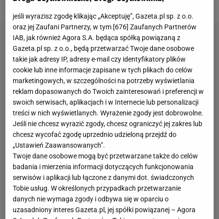
poprowadził ich
Thomas Tuchel
.
jeśli wyrazisz zgodę klikając „Akceptuję”, Gazeta.pl sp. z o.o.
oraz jej Zaufani Partnerzy, w tym [
676
] Zaufanych Partnerów
IAB, jak również Agora S.A. będąca spółką powiązaną z
Gazeta.pl sp. z o.o., będą przetwarzać Twoje dane osobowe
takie jak adresy IP, adresy e-mail czy identyfikatory plików
cookie lub inne informacje zapisane w tych plikach do celów
marketingowych, w szczególności na potrzeby wyświetlania
reklam dopasowanych do Twoich zainteresowań i preferencji w
swoich serwisach, aplikacjach i w Internecie lub personalizacji
treści w nich wyświetlanych. Wyrażenie zgody jest dobrowolne.
Jeśli nie chcesz wyrazić zgody, chcesz ograniczyć jej zakres lub
chcesz wycofać zgodę uprzednio udzieloną przejdź do
„Ustawień Zaawansowanych”.
Twoje dane osobowe mogą być przetwarzane także do celów
badania i mierzenia informacji dotyczących funkcjonowania
serwisów i aplikacji lub łączone z danymi dot. świadczonych
Tobie usług. W określonych przypadkach przetwarzanie
danych nie wymaga zgody i odbywa się w oparciu o
uzasadniony interes Gazeta.pl, jej spółki powiązanej – Agora