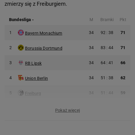
zmierzy się z Freiburgiem.
Bundesliga
-
M
Bramki
Pkt
1
34
92 : 38
71
Bayern Monachium
2
34
83 : 44
71
Borussia Dortmund
3
34
64 : 41
66
RB Lipsk
4
34
51 : 38
62
Union Berlin
5
34
51 : 44
59
Freiburg
Pokaż więcej