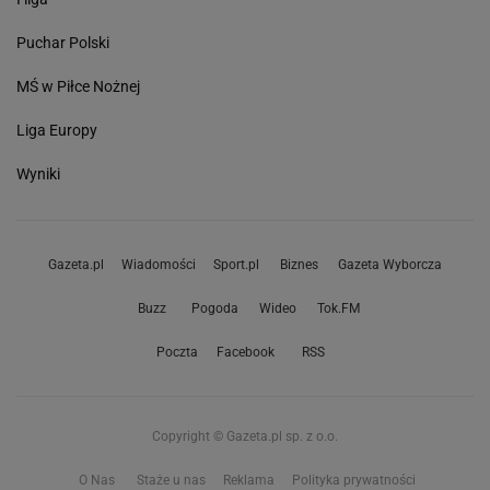
Puchar Polski
MŚ w Piłce Nożnej
Liga Europy
Wyniki
Gazeta.pl
Wiadomości
Sport.pl
Biznes
Gazeta Wyborcza
Buzz
Pogoda
Wideo
Tok.FM
Poczta
Facebook
RSS
Copyright © Gazeta.pl sp. z o.o.
O Nas
Staże u nas
Reklama
Polityka prywatności