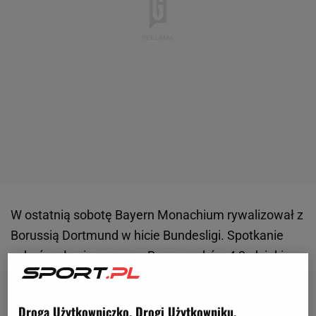
W ostatnią sobotę Bayern Monachium rywalizował z
Borussią Dortmund w hicie Bundesligi. Spotkanie
zakończyło się wygraną Bawarczyków 4:2, dzięki
temu awansowali oni na pierwsze miejsce w tabeli.
W dodatku był to pierwszy
mecz
, w którym
Droga Użytkowniczko, Drogi Użytkowniku,