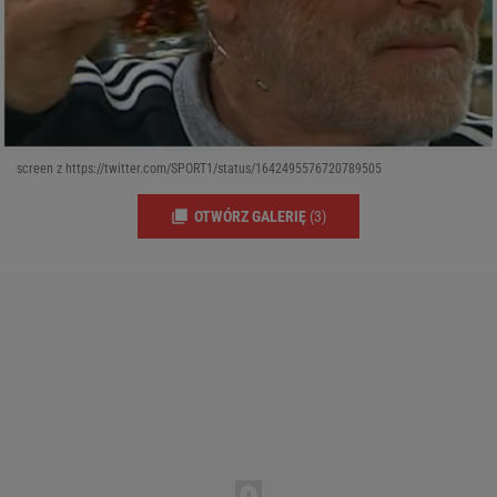
screen z https://twitter.com/SPORT1/status/1642495576720789505
OTWÓRZ GALERIĘ
(3)