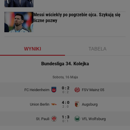
Messi wściekły po pogrzebie ojca. Szykują się
liczne pozwy
WYNIKI
TABELA
Bundesliga 34. Kolejka
Sobota, 16 Maja
0 : 2
FC Heidenheim
FSV Mainz 05
0 : 2
4 : 0
Union Berlin
Augsburg
2 : 0
1 : 3
St. Pauli
VfL Wolfsburg
0 : 1