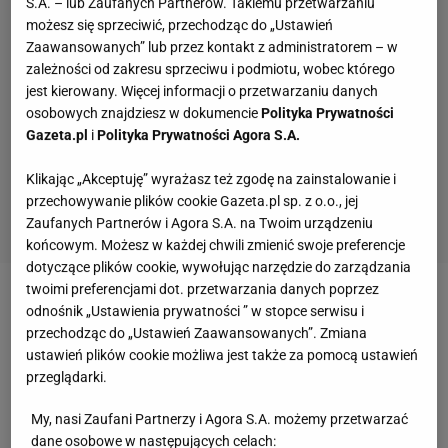
S.A. – lub Zaufanych Partnerów. Takiemu przetwarzaniu
możesz się sprzeciwić, przechodząc do „Ustawień
Zaawansowanych” lub przez kontakt z administratorem – w
zależności od zakresu sprzeciwu i podmiotu, wobec którego
jest kierowany. Więcej informacji o przetwarzaniu danych
osobowych znajdziesz w dokumencie
Polityka Prywatności
Gazeta.pl
i
Polityka Prywatności Agora S.A.
Klikając „Akceptuję” wyrażasz też zgodę na zainstalowanie i
przechowywanie plików cookie Gazeta.pl sp. z o.o., jej
Zaufanych Partnerów i Agora S.A. na Twoim urządzeniu
końcowym. Możesz w każdej chwili zmienić swoje preferencje
dotyczące plików cookie, wywołując narzędzie do zarządzania
twoimi preferencjami dot. przetwarzania danych poprzez
Zobacz wideo
"Polski Thomas Mueller".
odnośnik „Ustawienia prywatności ” w stopce serwisu i
przechodząc do „Ustawień Zaawansowanych”. Zmiana
Lewandowski wreszcie będzie miał partnera
ustawień plików cookie możliwa jest także za pomocą ustawień
przeglądarki.
Hermann Gerland podbił serca Niemców. Zdradził,
My, nasi Zaufani Partnerzy i Agora S.A. możemy przetwarzać
jak jego teściowa świętuje bramki Thomasa
dane osobowe w następujących celach: