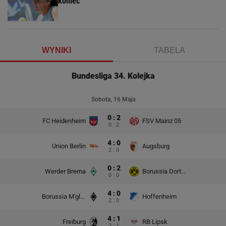
koniec
WYNIKI
TABELA
Bundesliga 34. Kolejka
Sobota, 16 Maja
0 : 2
FC Heidenheim
FSV Mainz 05
0 : 2
4 : 0
Union Berlin
Augsburg
2 : 0
0 : 2
Werder Brema
Borussia Dortmund
0 : 0
4 : 0
Borussia M'gladbach
Hoffenheim
2 : 0
4 : 1
Freiburg
RB Lipsk
2 : 1