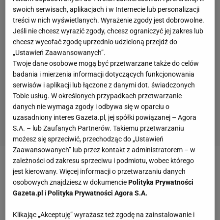
swoich serwisach, aplikacjach i w Internecie lub personalizacji
treści w nich wyświetlanych. Wyrażenie zgody jest dobrowolne.
Jeśli nie chcesz wyrazić zgody, chcesz ograniczyć jej zakres lub
chcesz wycofać zgodę uprzednio udzieloną przejdź do
„Ustawień Zaawansowanych”.
Twoje dane osobowe mogą być przetwarzane także do celów
badania i mierzenia informacji dotyczących funkcjonowania
serwisów i aplikacji lub łączone z danymi dot. świadczonych
Tobie usług. W określonych przypadkach przetwarzanie
danych nie wymaga zgody i odbywa się w oparciu o
uzasadniony interes Gazeta.pl, jej spółki powiązanej – Agora
S.A. – lub Zaufanych Partnerów. Takiemu przetwarzaniu
możesz się sprzeciwić, przechodząc do „Ustawień
Zaawansowanych” lub przez kontakt z administratorem – w
zależności od zakresu sprzeciwu i podmiotu, wobec którego
Zobacz wideo
Słoweńcy już wkrótce mogą mieć
jest kierowany. Więcej informacji o przetwarzaniu danych
przewagę nad resztą świata w skokach
osobowych znajdziesz w dokumencie
Polityka Prywatności
Gazeta.pl
i
Polityka Prywatności Agora S.A.
Skandal z udziałem piłkarza BVB. Wyciekły
Klikając „Akceptuję” wyrażasz też zgodę na zainstalowanie i