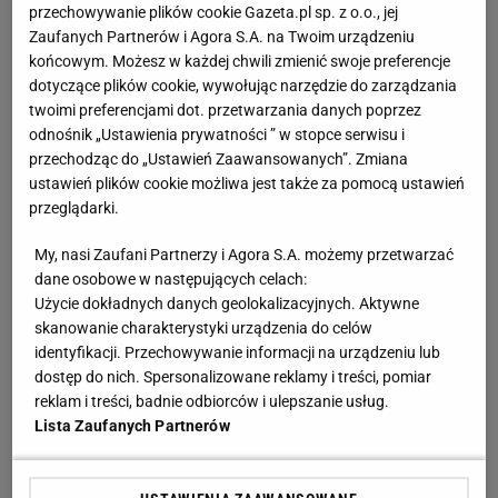
dokumenty o jego wieku
przechowywanie plików cookie Gazeta.pl sp. z o.o., jej
Zaufanych Partnerów i Agora S.A. na Twoim urządzeniu
końcowym. Możesz w każdej chwili zmienić swoje preferencje
Statystyki Moukoko w żółto-czarnej
koszulce
drużyn
dotyczące plików cookie, wywołując narzędzie do zarządzania
młodzieżowych były kosmiczne. W pierwszym
twoimi preferencjami dot. przetwarzania danych poprzez
sezonie, jako 12-latek, zdobył 33 bramki w
odnośnik „Ustawienia prywatności ” w stopce serwisu i
przechodząc do „Ustawień Zaawansowanych”. Zmiana
21 meczach zespołu do lat 15. W kolejnych
ustawień plików cookie możliwa jest także za pomocą ustawień
rozgrywkach Moukoko był jedynym 13-latkiem, który
przeglądarki.
występował w rozgrywkach do lat 17. W nich
My, nasi Zaufani Partnerzy i Agora S.A. możemy przetwarzać
napastnik Borussii strzelił 40 goli w 28 spotkaniach,
dane osobowe w następujących celach:
zostając królem strzelców. W pierwszym zespole
Użycie dokładnych danych geolokalizacyjnych. Aktywne
BVB Moukoko zadebiutował w 2020 roku.
skanowanie charakterystyki urządzenia do celów
identyfikacji. Przechowywanie informacji na urządzeniu lub
dostęp do nich. Spersonalizowane reklamy i treści, pomiar
Dziś Moukoko ma 18 lat (ur. w listopadzie 2004
reklam i treści, badnie odbiorców i ulepszanie usług.
roku), a na koncie już 63 mecze w Borussii,
Lista Zaufanych Partnerów
jedenaście goli i osiem asyst. Paradoksalnie jednak
nie jest jednak pewne, że ma 18 lat. Już kilka tygodni