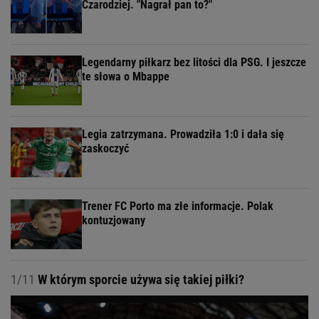
Czarodziej. "Nagrał pan to?"
Legendarny piłkarz bez litości dla PSG. I jeszcze
te słowa o Mbappe
Legia zatrzymana. Prowadziła 1:0 i dała się
zaskoczyć
Trener FC Porto ma złe informacje. Polak
kontuzjowany
1/11
W którym sporcie używa się takiej piłki?