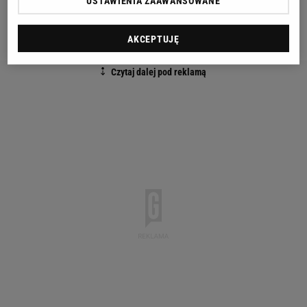
USTAWIENIA ZAAWANSOWANE
temu dziennik "Daily
Mail
" informował, że wiek
Niemca jest kwestionowany.
AKCEPTUJĘ