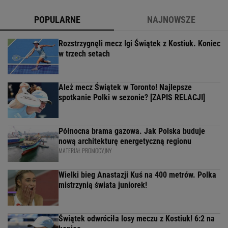
POPULARNE
NAJNOWSZE
Rozstrzygnęli mecz Igi Świątek z Kostiuk. Koniec
w trzech setach
Ależ mecz Świątek w Toronto! Najlepsze
spotkanie Polki w sezonie? [ZAPIS RELACJI]
Północna brama gazowa. Jak Polska buduje
nową architekturę energetyczną regionu
MATERIAŁ PROMOCYJNY
Wielki bieg Anastazji Kuś na 400 metrów. Polka
mistrzynią świata juniorek!
Świątek odwróciła losy meczu z Kostiuk! 6:2 na