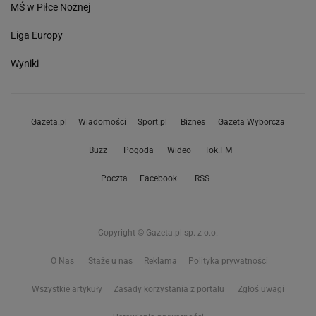
MŚ w Piłce Nożnej
Liga Europy
Wyniki
Gazeta.pl
Wiadomości
Sport.pl
Biznes
Gazeta Wyborcza
Buzz
Pogoda
Wideo
Tok.FM
Poczta
Facebook
RSS
Copyright © Gazeta.pl sp. z o.o.
O Nas
Staże u nas
Reklama
Polityka prywatności
Wszystkie artykuły
Zasady korzystania z portalu
Zgłoś uwagi