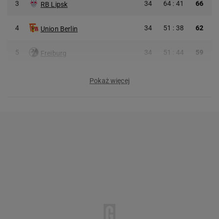
3
34
64 : 41
66
RB Lipsk
4
34
51 : 38
62
Union Berlin
5
34
51 : 44
59
Freiburg
Pokaż więcej