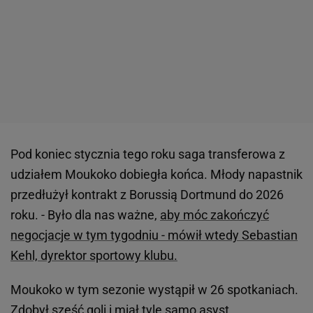
Pod koniec stycznia tego roku saga transferowa z
udziałem Moukoko dobiegła końca. Młody napastnik
przedłużył kontrakt z Borussią Dortmund do 2026
roku. - Było dla nas ważne,
aby móc zakończyć
negocjacje w tym tygodniu - mówił wtedy Sebastian
Kehl, dyrektor sportowy klubu.
Moukoko w tym sezonie wystąpił w 26 spotkaniach.
Zdobył sześć goli i miał tyle samo asyst.