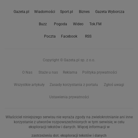
Gazeta.pl
Wiadomości
Sport.pl
Biznes
Gazeta Wyborcza
Buzz
Pogoda
Wideo
Tok.FM
Poczta
Facebook
RSS
Copyright © Gazeta.pl sp. z o.o.
O Nas
Staże u nas
Reklama
Polityka prywatności
Wszystkie artykuły
Zasady korzystania z portalu
Zgłoś uwagi
Ustawienia prywatności
Właściciel niniejszego serwisu nie wyraża zgody na zwielokrotnianie ani inne
korzystanie z utworów rozpowszechnionych w tym serwisie, w celu
eksploracji tekstów i danych. Więcej informacji w
zastrzeżeniu dot. eksploracji tekstów i danych