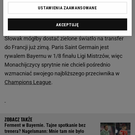
transferowe, ponieważ po słowie z
PSG
jest już
USTAWIENIA ZAAWANSOWANE
Milan Skriniar, któremu latem wygasa kontrakt z
Interem i przeniesie się do Paryża. Ściągnięcie
AKCEPTUJĘ
Pavarda na Giuseppe Meazza spowodowałoby, że
Słowak mógłby dostać zielone światło na transfer
do Francji już zimą. Paris Saint Germain jest
rywalem Bayernu w 1/8 finału Ligi Mistrzów, więc
Monachijczycy sprytnie nie chcieli pośrednio
wzmacniać swojego najbliższego przeciwnika w
Champions League
.
Ferment w Bayernie. Tajne spotkanie bez
trenera? Nagelsmann: Mnie tam nie było