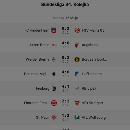
Bundesliga 34. Kolejka
Sobota, 16 Maja
0 : 2
FC Heidenheim
FSV Mainz 05
0 : 2
4 : 0
Union Berlin
Augsburg
2 : 0
0 : 2
Werder Brema
Borussia Dortmund
0 : 0
4 : 0
Borussia M'gladbach
Hoffenheim
2 : 0
4 : 1
Freiburg
RB Lipsk
2 : 1
2 : 2
Eintracht Frankfurt
VfB Stuttgart
0 : 2
1 : 3
St. Pauli
VfL Wolfsburg
0 : 1