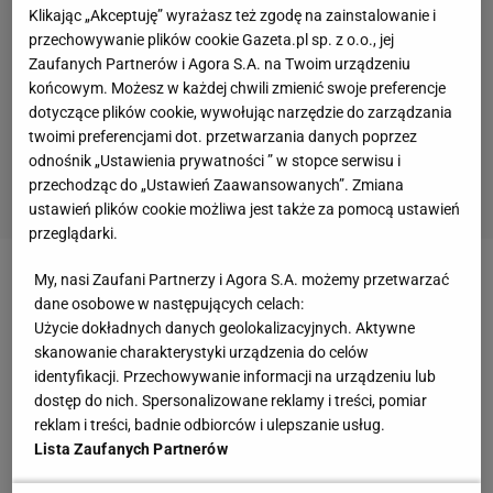
Klikając „Akceptuję” wyrażasz też zgodę na zainstalowanie i
przechowywanie plików cookie Gazeta.pl sp. z o.o., jej
Zaufanych Partnerów i Agora S.A. na Twoim urządzeniu
końcowym. Możesz w każdej chwili zmienić swoje preferencje
dotyczące plików cookie, wywołując narzędzie do zarządzania
twoimi preferencjami dot. przetwarzania danych poprzez
odnośnik „Ustawienia prywatności ” w stopce serwisu i
przechodząc do „Ustawień Zaawansowanych”. Zmiana
ustawień plików cookie możliwa jest także za pomocą ustawień
przeglądarki.
My, nasi Zaufani Partnerzy i Agora S.A. możemy przetwarzać
Zobacz wideo
Rozprawa Lewandowski - Kucharski.
dane osobowe w następujących celach:
Pierwsze spotkanie w sądzie
Użycie dokładnych danych geolokalizacyjnych. Aktywne
skanowanie charakterystyki urządzenia do celów
identyfikacji. Przechowywanie informacji na urządzeniu lub
Transfer Pavarda mógły uruchomić domino
dostęp do nich. Spersonalizowane reklamy i treści, pomiar
reklam i treści, badnie odbiorców i ulepszanie usług.
Według Matteo Morretto z "Relevo", przenosiny
Lista Zaufanych Partnerów
Francuza do Włoch mogłyby uruchomić domino