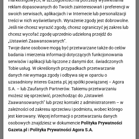
reklam dopasowanych do Twoich zainteresowań i preferencji w
swoich serwisach, aplikacjach i w Internecie lub personalizacji
treści w nich wyświetlanych. Wyrażenie zgody jest dobrowolne.
Jeśli nie chcesz wyrazić zgody, chcesz ograniczyć jej zakres lub
chcesz wycofać zgodę uprzednio udzieloną przejdź do
„Ustawień Zaawansowanych”.
Twoje dane osobowe mogą być przetwarzane także do celów
badania i mierzenia informacji dotyczących funkcjonowania
serwisów i aplikacji lub łączone z danymi dot. świadczonych
Tobie usług. W określonych przypadkach przetwarzanie
danych nie wymaga zgody i odbywa się w oparciu o
uzasadniony interes Gazeta.pl, jej spółki powiązanej – Agora
S.A. – lub Zaufanych Partnerów. Takiemu przetwarzaniu
możesz się sprzeciwić, przechodząc do „Ustawień
Zaawansowanych” lub przez kontakt z administratorem – w
zależności od zakresu sprzeciwu i podmiotu, wobec którego
jest kierowany. Więcej informacji o przetwarzaniu danych
osobowych znajdziesz w dokumencie
Polityka Prywatności
Gazeta.pl
i
Polityka Prywatności Agora S.A.