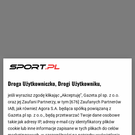
O przyszłości Benjamina Pavarda spekuluje się od
dłuższego czasu. Francuz nie jest zadowolony ze
Droga Użytkowniczko, Drogi Użytkowniku,
swojej pozycji w
Bayernie Monachium
i rzekomo nie
potrafi dogadać się z Julianem Nagelsmannem. 26-
jeśli wyrazisz zgodę klikając „Akceptuję”, Gazeta.pl sp. z o.o.
oraz jej Zaufani Partnerzy, w tym [
676
] Zaufanych Partnerów
latek mógł odejść już zimą do Interu, lecz ten ruch
IAB, jak również Agora S.A. będąca spółką powiązaną z
został zablokowany przez sam klub. Nie chcą oni
Gazeta.pl sp. z o.o., będą przetwarzać Twoje dane osobowe
wzmacniać... Paris Saint Germain.
takie jak adresy IP, adresy e-mail czy identyfikatory plików
cookie lub inne informacje zapisane w tych plikach do celów
marketingowych, w szczególności na potrzeby wyświetlania