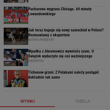
Pucharowa wygrana Chicago. 64 minuty
Lewandowskiego
Jak teraz kupuje się nowy samochód w Polsce?
Rozmawiamy z ekspertem
MATERIAŁ PROMOCYJNY
Wpadka z Abramowicz wywołała szum. U
Świątek wydarzyło się coś ważniejszego
SUBSKRYPCJA
Tichonow grzmi: Z Polakami należy postąpić
dokładnie tak samo
WYNIKI
TABELA