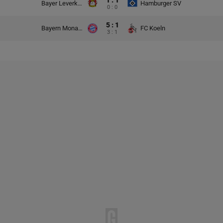
1 : 1
Bayer Leverkusen
Hamburger SV
0 : 0
5 : 1
Bayern Monachium
FC Koeln
3 : 1