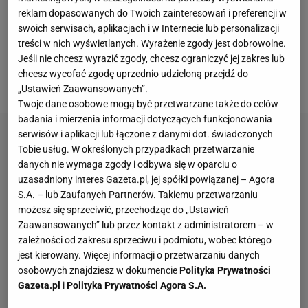
Nagelsmannem.
Ponadto niezadowolony z pracy
reklam dopasowanych do Twoich zainteresowań i preferencji w
Bośniaka miał być także Thomas Mueller.
swoich serwisach, aplikacjach i w Internecie lub personalizacji
Napastnik otrzymał nowy kontrakt do 2024 roku z
treści w nich wyświetlanych. Wyrażenie zgody jest dobrowolne.
Jeśli nie chcesz wyrazić zgody, chcesz ograniczyć jej zakres lub
podwyżką, ale Salihamidzić zwlekał z rozpoczęciem
chcesz wycofać zgodę uprzednio udzieloną przejdź do
rozmów, co nie spodobało się Niemcowi.
„Ustawień Zaawansowanych”.
Twoje dane osobowe mogą być przetwarzane także do celów
badania i mierzenia informacji dotyczących funkcjonowania
serwisów i aplikacji lub łączone z danymi dot. świadczonych
Tobie usług. W określonych przypadkach przetwarzanie
danych nie wymaga zgody i odbywa się w oparciu o
uzasadniony interes Gazeta.pl, jej spółki powiązanej – Agora
S.A. – lub Zaufanych Partnerów. Takiemu przetwarzaniu
możesz się sprzeciwić, przechodząc do „Ustawień
Zaawansowanych” lub przez kontakt z administratorem – w
zależności od zakresu sprzeciwu i podmiotu, wobec którego
jest kierowany. Więcej informacji o przetwarzaniu danych
osobowych znajdziesz w dokumencie
Polityka Prywatności
Gazeta.pl
i
Polityka Prywatności Agora S.A.