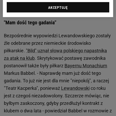
AKCEPTUJĘ
Markus Babbel uderza w Roberta Lewandowskiego.
"Mam dość tego gadania"
Bezpośrednie wypowiedzi Lewandowskiego zostały
źle odebrane przez niemieckie środowisko
piłkarskie.
"Bild" uznał słowa polskiego napastnika
za atak na klub
. Skrytykować postawę zawodnika
postanowił także były piłkarz
Bayernu Monachium
Markus Babbel. - Naprawdę mam już dość tego
gadania. To już nie jest dla mnie "niepokój", a raczej
"Teatr Kacperka", ponieważ
Lewandowski
co roku
jest z czegoś niezadowolony. Szczerze mówiąc, nie
byłbym zaskoczony, gdyby przedłużył kontrakt z
klubem o dwa lata - powiedział Babbel w rozmowie z