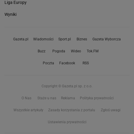
Liga Europy
Wyniki
Gazeta.pl
Wiadomości
Sport.pl
Biznes
Gazeta Wyborcza
Buzz
Pogoda
Wideo
Tok.FM
Poczta
Facebook
RSS
Copyright © Gazeta.pl sp. z o.o.
O Nas
Staże u nas
Reklama
Polityka prywatności
Wszystkie artykuły
Zasady korzystania z portalu
Zgłoś uwagi
Ustawienia prywatności