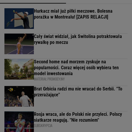
Hurkacz miał już piłki meczowe. Bolesna
porażka w Montrealu! [ZAPIS RELACJI]
Cały świat widział, jak Switolina potraktowała
rywalkę po meczu
Second home nad morzem zyskuje na
popularności. Coraz więcej osób wybiera ten
model inwestowania
MATERIAŁ PROMOCYJNY
Brat Grbicia radzi mu nie wracać do Serbii. "To
przerażające"
Rosja wraca, ale do Polski nie przyleci. Polscy
siatkarze reagują. "Nie rozumiem"
SUBSKRYPCJA