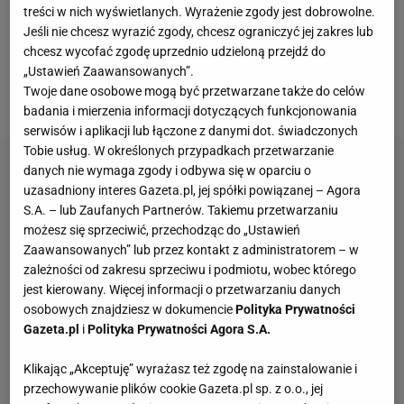
treści w nich wyświetlanych. Wyrażenie zgody jest dobrowolne.
z mistrza
Niemiec
po minionym sezonie. Piłkarz
Jeśli nie chcesz wyrazić zgody, chcesz ograniczyć jej zakres lub
podkreślił jednak, że nie chce prowadzić wojny z
chcesz wycofać zgodę uprzednio udzieloną przejdź do
klubem i ma nadzieję na znalezienie najlepszego
„Ustawień Zaawansowanych”.
Twoje dane osobowe mogą być przetwarzane także do celów
rozwiązania dla obu stron.
badania i mierzenia informacji dotyczących funkcjonowania
serwisów i aplikacji lub łączone z danymi dot. świadczonych
Tobie usług. W określonych przypadkach przetwarzanie
danych nie wymaga zgody i odbywa się w oparciu o
uzasadniony interes Gazeta.pl, jej spółki powiązanej – Agora
S.A. – lub Zaufanych Partnerów. Takiemu przetwarzaniu
możesz się sprzeciwić, przechodząc do „Ustawień
Zaawansowanych” lub przez kontakt z administratorem – w
zależności od zakresu sprzeciwu i podmiotu, wobec którego
jest kierowany. Więcej informacji o przetwarzaniu danych
osobowych znajdziesz w dokumencie
Polityka Prywatności
Gazeta.pl
i
Polityka Prywatności Agora S.A.
Klikając „Akceptuję” wyrażasz też zgodę na zainstalowanie i
przechowywanie plików cookie Gazeta.pl sp. z o.o., jej