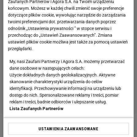
Zaufanych Partnerów i Agora S.A. na Twoim urządzeniu
końcowym. Możesz w każdej chwili zmienić swoje preferencje
dotyczące plików cookie, wywołując narzędzie do zarządzania
twoimi preferencjami dot. przetwarzania danych poprzez
odnośnik „Ustawienia prywatności ” w stopce serwisu i
przechodząc do „Ustawień Zaawansowanych”. Zmiana
ustawień plików cookie możliwa jest także za pomocą ustawień
przeglądarki.
My, nasi Zaufani Partnerzy i Agora S.A. możemy przetwarzać
dane osobowe w następujących celach:
Użycie dokładnych danych geolokalizacyjnych. Aktywne
skanowanie charakterystyki urządzenia do celów
identyfikacji. Przechowywanie informacji na urządzeniu lub
dostęp do nich. Spersonalizowane reklamy i treści, pomiar
reklam i treści, badnie odbiorców i ulepszanie usług.
Lista Zaufanych Partnerów
Zobacz wideo
Rozwód Lewandowskiego z
USTAWIENIA ZAAWANSOWANE
Bayernem? "Można to było zrobić z większą klasą"