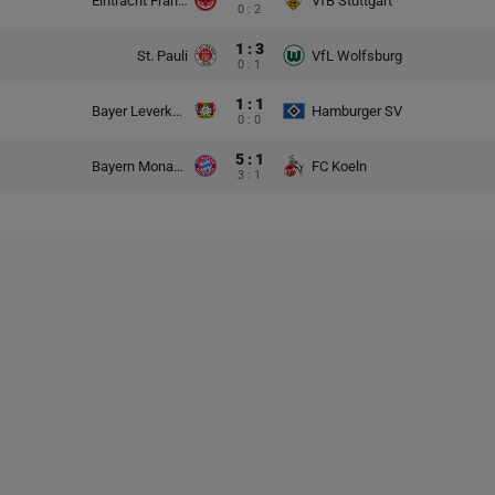
Eintracht Frankfurt
VfB Stuttgart
0 : 2
1 : 3
St. Pauli
VfL Wolfsburg
0 : 1
1 : 1
Bayer Leverkusen
Hamburger SV
0 : 0
5 : 1
Bayern Monachium
FC Koeln
3 : 1