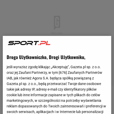
Droga Użytkowniczko, Drogi Użytkowniku,
jeśli wyrazisz zgodę klikając „Akceptuję”, Gazeta.pl sp. z o.o.
oraz jej Zaufani Partnerzy, w tym [
676
] Zaufanych Partnerów
IAB, jak również Agora S.A. będąca spółką powiązaną z
Gazeta.pl sp. z o.o., będą przetwarzać Twoje dane osobowe
takie jak adresy IP, adresy e-mail czy identyfikatory plików
cookie lub inne informacje zapisane w tych plikach do celów
Przyszłość
Roberta Lewandowskiego
w
Bayernie
marketingowych, w szczególności na potrzeby wyświetlania
Monachium
jest bardzo niepewna. Polski napastnik
reklam dopasowanych do Twoich zainteresowań i preferencji w
w wielu wywiadach informował, że zamierza odejść
swoich serwisach, aplikacjach i w Internecie lub personalizacji