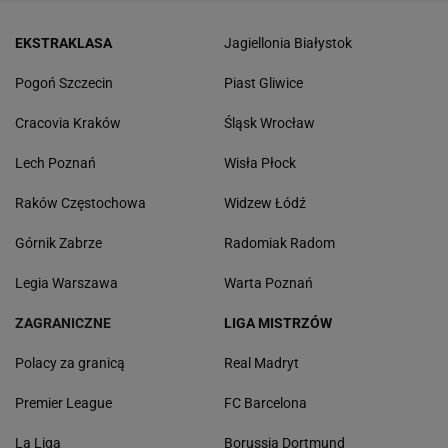
EKSTRAKLASA
Jagiellonia Białystok
Pogoń Szczecin
Piast Gliwice
Cracovia Kraków
Śląsk Wrocław
Lech Poznań
Wisła Płock
Raków Częstochowa
Widzew Łódź
Górnik Zabrze
Radomiak Radom
Legia Warszawa
Warta Poznań
ZAGRANICZNE
LIGA MISTRZÓW
Polacy za granicą
Real Madryt
Premier League
FC Barcelona
La Liga
Borussia Dortmund