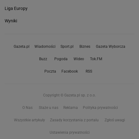
Liga Europy
Wyniki
Gazeta.pl
Wiadomości
Sport.pl
Biznes
Gazeta Wyborcza
Buzz
Pogoda
Wideo
Tok.FM
Poczta
Facebook
RSS
Copyright © Gazeta.pl sp. z o.o.
O Nas
Staże u nas
Reklama
Polityka prywatności
Wszystkie artykuły
Zasady korzystania z portalu
Zgłoś uwagi
Ustawienia prywatności