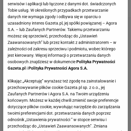
barażowe.
serwisów i aplikacji lub łączone z danymi dot. świadczonych
Tobie usług. W określonych przypadkach przetwarzanie
danych nie wymaga zgody i odbywa się w oparciu o
uzasadniony interes Gazeta.pl, jej spółki powiązanej – Agora
S.A. – lub Zaufanych Partnerów. Takiemu przetwarzaniu
możesz się sprzeciwić, przechodząc do „Ustawień
Zaawansowanych” lub przez kontakt z administratorem – w
zależności od zakresu sprzeciwu i podmiotu, wobec którego
jest kierowany. Więcej informacji o przetwarzaniu danych
osobowych znajdziesz w dokumencie
Polityka Prywatności
Gazeta.pl
i
Polityka Prywatności Agora S.A.
Klikając „Akceptuję” wyrażasz też zgodę na zainstalowanie i
przechowywanie plików cookie Gazeta.pl sp. z o.o., jej
Zaufanych Partnerów i Agora S.A. na Twoim urządzeniu
końcowym. Możesz w każdej chwili zmienić swoje preferencje
dotyczące plików cookie, wywołując narzędzie do zarządzania
twoimi preferencjami dot. przetwarzania danych poprzez
odnośnik „Ustawienia prywatności ” w stopce serwisu i
przechodząc do „Ustawień Zaawansowanych”. Zmiana