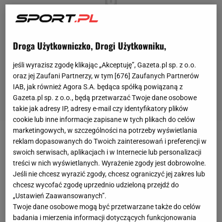
Droga Użytkowniczko, Drogi Użytkowniku,
jeśli wyrazisz zgodę klikając „Akceptuję”, Gazeta.pl sp. z o.o.
oraz jej Zaufani Partnerzy, w tym [
676
] Zaufanych Partnerów
IAB, jak również Agora S.A. będąca spółką powiązaną z
Gazeta.pl sp. z o.o., będą przetwarzać Twoje dane osobowe
takie jak adresy IP, adresy e-mail czy identyfikatory plików
cookie lub inne informacje zapisane w tych plikach do celów
marketingowych, w szczególności na potrzeby wyświetlania
VfB Stuttgart w dramatycznych okolicznościach
reklam dopasowanych do Twoich zainteresowań i preferencji w
swoich serwisach, aplikacjach i w Internecie lub personalizacji
utrzymał się w Bundeslidze. Wszystko za sprawą
treści w nich wyświetlanych. Wyrażenie zgody jest dobrowolne.
wyników ostatniej kolejki.
Porażka Herthy Berlin w
Jeśli nie chcesz wyrazić zgody, chcesz ograniczyć jej zakres lub
Dortmundzie (1:2) wraz ze zwycięstwem VfB u
chcesz wycofać zgodę uprzednio udzieloną przejdź do
„Ustawień Zaawansowanych”.
siebie z FC Koeln 2:1 pozwoliły ekipie Pellegrino
Twoje dane osobowe mogą być przetwarzane także do celów
Matarazzo zepchnąć berlińczyków na miejsce
badania i mierzenia informacji dotyczących funkcjonowania