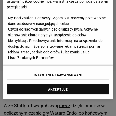
ustawień plików cookie możliwa jest także za pomocą ustawień
przeglądarki.
My, nasi Zaufani Partnerzy i Agora S.A. możemy przetwarzać
dane osobowe w następujących celach:
Użycie dokładnych danych geolokalizacyjnych. Aktywne
skanowanie charakterystyki urządzenia do celów
identyfikacji. Przechowywanie informacji na urządzeniu lub
dostęp do nich. Spersonalizowane reklamy i treści, pomiar
reklam i treści, badnie odbiorców i ulepszanie usług.
Lista Zaufanych Partnerów
USTAWIENIA ZAAWANSOWANE
Zobacz wideo
Borek: Lewandowski chyba dojrzał do
AKCEPTUJĘ
tego, by zmienić otoczenie
A że Stuttgart wygrał swój
mecz
dzięki bramce w
doliczonym czasie gry Wataro Endo, po końcowym