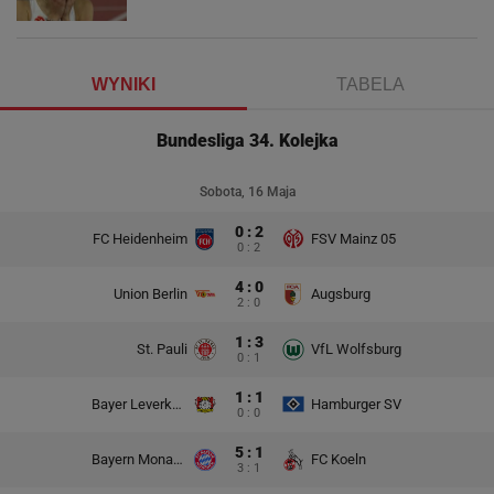
WYNIKI
TABELA
Bundesliga 34. Kolejka
Sobota, 16 Maja
0 : 2
FC Heidenheim
FSV Mainz 05
0 : 2
4 : 0
Union Berlin
Augsburg
2 : 0
1 : 3
St. Pauli
VfL Wolfsburg
0 : 1
1 : 1
Bayer Leverkusen
Hamburger SV
0 : 0
5 : 1
Bayern Monachium
FC Koeln
3 : 1