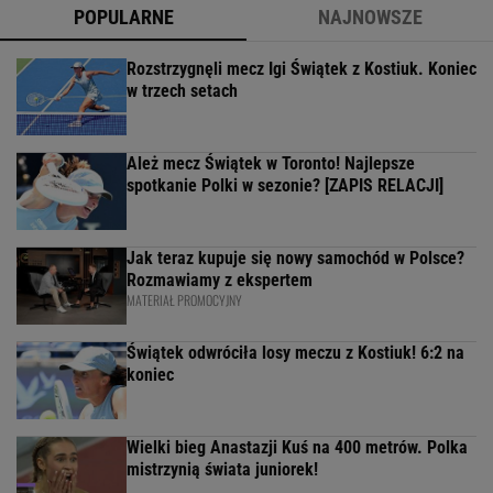
POPULARNE
NAJNOWSZE
Rozstrzygnęli mecz Igi Świątek z Kostiuk. Koniec
w trzech setach
Ależ mecz Świątek w Toronto! Najlepsze
spotkanie Polki w sezonie? [ZAPIS RELACJI]
Jak teraz kupuje się nowy samochód w Polsce?
Rozmawiamy z ekspertem
MATERIAŁ PROMOCYJNY
Świątek odwróciła losy meczu z Kostiuk! 6:2 na
koniec
Wielki bieg Anastazji Kuś na 400 metrów. Polka
mistrzynią świata juniorek!