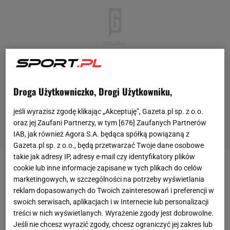
Droga Użytkowniczko, Drogi Użytkowniku,
jeśli wyrazisz zgodę klikając „Akceptuję”, Gazeta.pl sp. z o.o.
oraz jej Zaufani Partnerzy, w tym [
676
] Zaufanych Partnerów
IAB, jak również Agora S.A. będąca spółką powiązaną z
Gazeta.pl sp. z o.o., będą przetwarzać Twoje dane osobowe
takie jak adresy IP, adresy e-mail czy identyfikatory plików
cookie lub inne informacje zapisane w tych plikach do celów
Bayern Monachium
zapewnił sobie mistrzostwo
marketingowych, w szczególności na potrzeby wyświetlania
Niemiec dzięki wygranej 3:1 w Der Klassikerze z
reklam dopasowanych do Twoich zainteresowań i preferencji w
Borussią Dortmund
. Mimo triumfu w
lidze
nie
swoich serwisach, aplikacjach i w Internecie lub personalizacji
treści w nich wyświetlanych. Wyrażenie zgody jest dobrowolne.
brakuje złych informacji związanych z
Bayernem
, nie
Jeśli nie chcesz wyrazić zgody, chcesz ograniczyć jej zakres lub