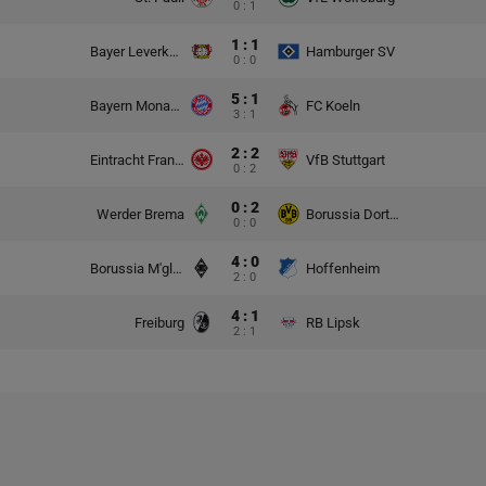
0 : 1
1 : 1
Bayer Leverkusen
Hamburger SV
0 : 0
5 : 1
Bayern Monachium
FC Koeln
3 : 1
2 : 2
Eintracht Frankfurt
VfB Stuttgart
0 : 2
0 : 2
Werder Brema
Borussia Dortmund
0 : 0
4 : 0
Borussia M'gladbach
Hoffenheim
2 : 0
4 : 1
Freiburg
RB Lipsk
2 : 1