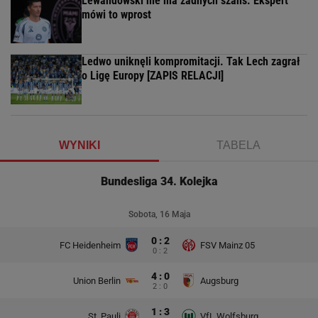
Lewandowski nie ma żadnych szans. Ekspert
mówi to wprost
Ledwo uniknęli kompromitacji. Tak Lech zagrał
o Ligę Europy [ZAPIS RELACJI]
WYNIKI
TABELA
Bundesliga 34. Kolejka
Sobota, 16 Maja
0 : 2
FC Heidenheim
FSV Mainz 05
0 : 2
4 : 0
Union Berlin
Augsburg
2 : 0
1 : 3
St. Pauli
VfL Wolfsburg