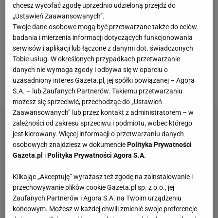
tylko pod kątem nowej umowy Roberta
chcesz wycofać zgodę uprzednio udzieloną przejdź do
Lewandowskiego (lub jej braku).
Piłkarze
„Ustawień Zaawansowanych”.
Twoje dane osobowe mogą być przetwarzane także do celów
postanowili wyjechać na Ibizę po meczu z Mainz
badania i mierzenia informacji dotyczących funkcjonowania
(1:3), żeby świętować zdobycie mistrzostwa, a
serwisów i aplikacji lub łączone z danymi dot. świadczonych
Julian Nagelsmann dowiedział się o tym w ostatniej
Tobie usług. W określonych przypadkach przetwarzanie
danych nie wymaga zgody i odbywa się w oparciu o
chwili. - Nie jestem ich tatą -
stwierdził krótko
uzasadniony interes Gazeta.pl, jej spółki powiązanej – Agora
szkoleniowiec
.
S.A. – lub Zaufanych Partnerów. Takiemu przetwarzaniu
możesz się sprzeciwić, przechodząc do „Ustawień
Zaawansowanych” lub przez kontakt z administratorem – w
zależności od zakresu sprzeciwu i podmiotu, wobec którego
jest kierowany. Więcej informacji o przetwarzaniu danych
osobowych znajdziesz w dokumencie
Polityka Prywatności
Gazeta.pl
i
Polityka Prywatności Agora S.A.
Klikając „Akceptuję” wyrażasz też zgodę na zainstalowanie i
przechowywanie plików cookie Gazeta.pl sp. z o.o., jej
Zaufanych Partnerów i Agora S.A. na Twoim urządzeniu
końcowym. Możesz w każdej chwili zmienić swoje preferencje