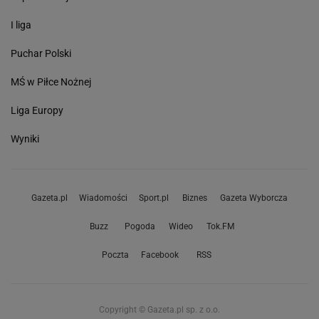
I liga
Puchar Polski
MŚ w Piłce Nożnej
Liga Europy
Wyniki
Gazeta.pl
Wiadomości
Sport.pl
Biznes
Gazeta Wyborcza
Buzz
Pogoda
Wideo
Tok.FM
Poczta
Facebook
RSS
Copyright © Gazeta.pl sp. z o.o.