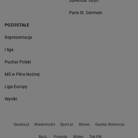
Juventus Turyn
Paris St. Germain
POZOSTAŁE
Reprezentacja
I liga
Puchar Polski
MŚ w Piłce Nożnej
Liga Europy
Wyniki
Gazeta.pl
Wiadomości
Sport.pl
Biznes
Gazeta Wyborcza
Buzz
Pogoda
Wideo
Tok.FM