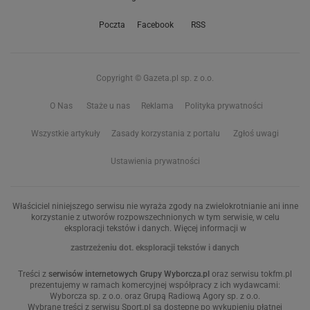
Poczta
Facebook
RSS
Copyright © Gazeta.pl sp. z o.o.
O Nas
Staże u nas
Reklama
Polityka prywatności
Wszystkie artykuły
Zasady korzystania z portalu
Zgłoś uwagi
Ustawienia prywatności
Właściciel niniejszego serwisu nie wyraża zgody na zwielokrotnianie ani inne
korzystanie z utworów rozpowszechnionych w tym serwisie, w celu
eksploracji tekstów i danych. Więcej informacji w
zastrzeżeniu dot. eksploracji tekstów i danych
Treści z
serwisów internetowych Grupy Wyborcza.pl
oraz serwisu tokfm.pl
prezentujemy w ramach komercyjnej współpracy z ich wydawcami:
Wyborcza sp. z o.o. oraz Grupą Radiową Agory sp. z o.o.
Wybrane treści z serwisu Sport.pl są dostępne po wykupieniu płatnej