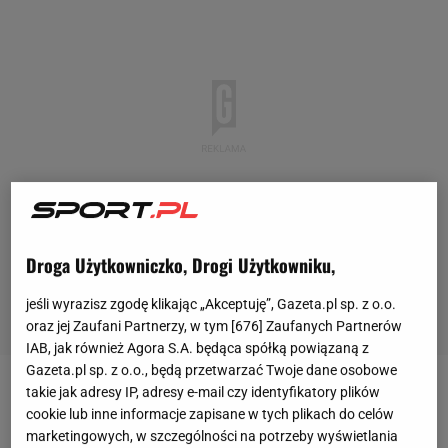
Droga Użytkowniczko, Drogi Użytkowniku,
jeśli wyrazisz zgodę klikając „Akceptuję”, Gazeta.pl sp. z o.o.
oraz jej Zaufani Partnerzy, w tym [
676
] Zaufanych Partnerów
IAB, jak również Agora S.A. będąca spółką powiązaną z
Gazeta.pl sp. z o.o., będą przetwarzać Twoje dane osobowe
takie jak adresy IP, adresy e-mail czy identyfikatory plików
Piłkarze
Bayernu Monachium
po kompromitującej
cookie lub inne informacje zapisane w tych plikach do celów
porażce z Mainz 1:3 udali się na wcześniej
marketingowych, w szczególności na potrzeby wyświetlania