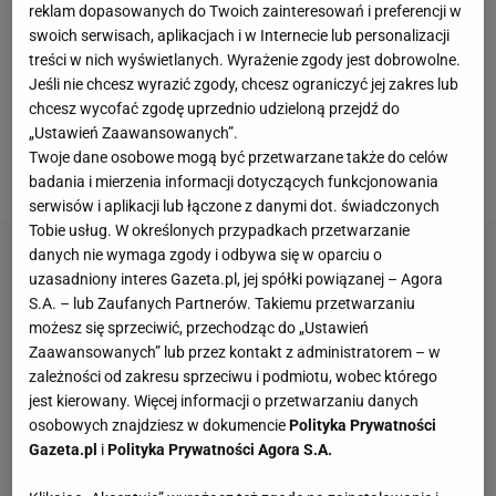
zaplanowany wyjazd na Ibizę, gdzie świętowali
reklam dopasowanych do Twoich zainteresowań i preferencji w
swoich serwisach, aplikacjach i w Internecie lub personalizacji
zdobycie 10. mistrzowskiego tytułu z rzędu.
Decyzja
treści w nich wyświetlanych. Wyrażenie zgody jest dobrowolne.
o podróży została jednak skrytykowana przez wielu
Jeśli nie chcesz wyrazić zgody, chcesz ograniczyć jej zakres lub
ekspertów
. Lothar Matthaus stwierdził, że po
chcesz wycofać zgodę uprzednio udzieloną przejdź do
„Ustawień Zaawansowanych”.
przegranej, trener Bayernu Julian Nagelsmann
Twoje dane osobowe mogą być przetwarzane także do celów
powinien odwołać wyjazd.
badania i mierzenia informacji dotyczących funkcjonowania
serwisów i aplikacji lub łączone z danymi dot. świadczonych
Tobie usług. W określonych przypadkach przetwarzanie
danych nie wymaga zgody i odbywa się w oparciu o
uzasadniony interes Gazeta.pl, jej spółki powiązanej – Agora
S.A. – lub Zaufanych Partnerów. Takiemu przetwarzaniu
możesz się sprzeciwić, przechodząc do „Ustawień
Zaawansowanych” lub przez kontakt z administratorem – w
zależności od zakresu sprzeciwu i podmiotu, wobec którego
jest kierowany. Więcej informacji o przetwarzaniu danych
osobowych znajdziesz w dokumencie
Polityka Prywatności
Gazeta.pl
i
Polityka Prywatności Agora S.A.