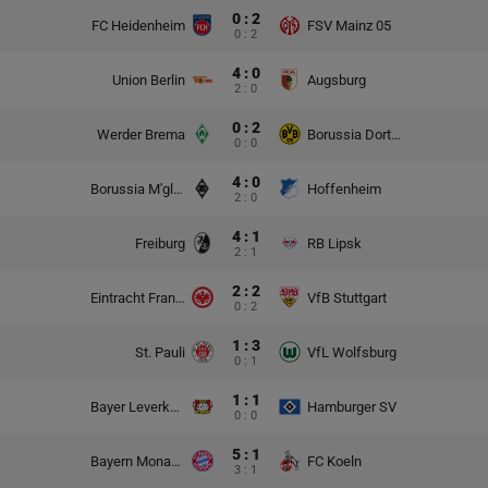
0 : 2
FC Heidenheim
FSV Mainz 05
0 : 2
4 : 0
Union Berlin
Augsburg
2 : 0
0 : 2
Werder Brema
Borussia Dortmund
0 : 0
4 : 0
Borussia M'gladbach
Hoffenheim
2 : 0
4 : 1
Freiburg
RB Lipsk
2 : 1
2 : 2
Eintracht Frankfurt
VfB Stuttgart
0 : 2
1 : 3
St. Pauli
VfL Wolfsburg
0 : 1
1 : 1
Bayer Leverkusen
Hamburger SV
0 : 0
5 : 1
Bayern Monachium
FC Koeln
3 : 1