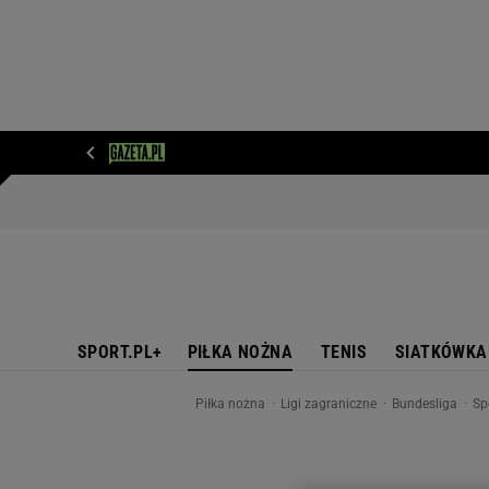
WIADOMOŚCI
NEXT
SPORT
PLOTEK
D
SPORT.PL+
PIŁKA NOŻNA
TENIS
SIATKÓWKA
Piłka nożna
Ligi zagraniczne
Bundesliga
Sp