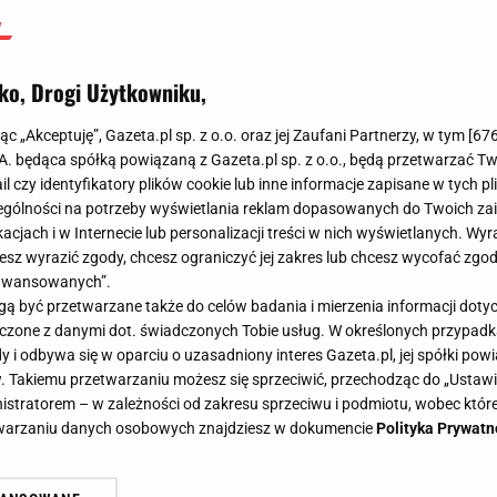
ko, Drogi Użytkowniku,
jąc „Akceptuję”, Gazeta.pl sp. z o.o. oraz jej Zaufani Partnerzy, w tym [
67
.A. będąca spółką powiązaną z Gazeta.pl sp. z o.o., będą przetwarzać T
ail czy identyfikatory plików cookie lub inne informacje zapisane w tych p
gólności na potrzeby wyświetlania reklam dopasowanych do Twoich zain
acjach i w Internecie lub personalizacji treści w nich wyświetlanych. Wyr
cesz wyrazić zgody, chcesz ograniczyć jej zakres lub chcesz wycofać zgo
aawansowanych”.
 być przetwarzane także do celów badania i mierzenia informacji dot
 łączone z danymi dot. świadczonych Tobie usług. W określonych przypad
i odbywa się w oparciu o uzasadniony interes Gazeta.pl, jej spółki powi
. Takiemu przetwarzaniu możesz się sprzeciwić, przechodząc do „Ust
nistratorem – w zależności od zakresu sprzeciwu i podmiotu, wobec które
etwarzaniu danych osobowych znajdziesz w dokumencie
Polityka Prywatn