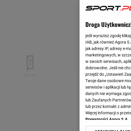
Droga Użytkownicz
jeśli wyrazisz zgodę klika
IAB, jak również Agora S
jak adresy IP, adresy e-m
marketingowych, w szcze
w swoich serwisach, aplik
dobrowolne. Jeśli nie ch
przejdź do „Ustawień Z
Twoje dane osobowe mogą
serwisów i aplikacji lub
danych nie wymaga zgody 
lub Zaufanych Partnerów
lub przez kontakt z admi
Więcej informacji o prz
Prywatności Agora S.A.