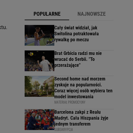
POPULARNE
NAJNOWSZE
tu.
Cały świat widział, jak
Switolina potraktowała
rywalkę po meczu
Brat Grbicia radzi mu nie
wracać do Serbii. "To
przerażające"
Second home nad morzem
zyskuje na popularności.
Coraz więcej osób wybiera ten
model inwestowania
MATERIAŁ PROMOCYJNY
Barcelona zakpi z Realu
Madryt. Cała Hiszpania żyje
jednym transferem
SUBSKRYPCJA