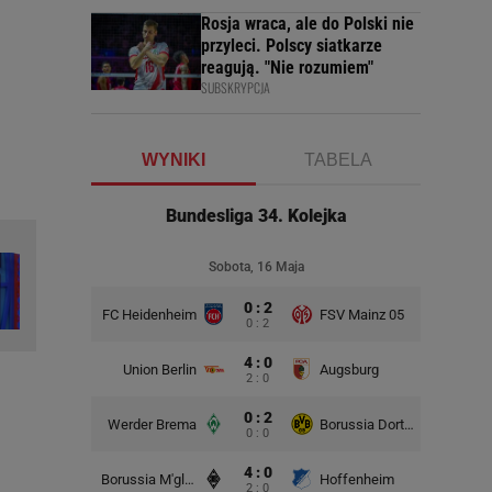
Rosja wraca, ale do Polski nie
przyleci. Polscy siatkarze
reagują. "Nie rozumiem"
SUBSKRYPCJA
WYNIKI
TABELA
Bundesliga 34. Kolejka
Sobota, 16 Maja
0 : 2
FC Heidenheim
FSV Mainz 05
0 : 2
4 : 0
Union Berlin
Augsburg
2 : 0
0 : 2
Werder Brema
Borussia Dortmund
0 : 0
4 : 0
Borussia M'gladbach
Hoffenheim
2 : 0