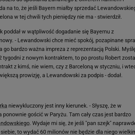
 na to, że jeśli Bayern miałby sprzedać Lewandowskie
lona w tej chwili tych pieniędzy nie ma - stwierdził.
k poddał w wątpliwość dogadanie się Bayernu z
owy. - Lewandowski chce mieć spokój, pozapinane spr
 go bardzo ważna impreza z reprezentacją Polski. Myślę
-2 tygodni z nowym kontraktem, to po prostu Robert zost
trakt z kimś, nie wiem, czy z Barceloną w styczniu, i wte
większą prowizję, a Lewandowski za podpis - dodał.
rka
niewykluczony jest inny kierunek. - Słyszę, że w
ma ponownie gościć w Paryżu. Tam cały czas jest bardzo
andowskiego
. Wydaje mi się, że jeśli "pan szejk" naprawd
iebie, to wydać 60 milionów nie będzie dla niego wielki