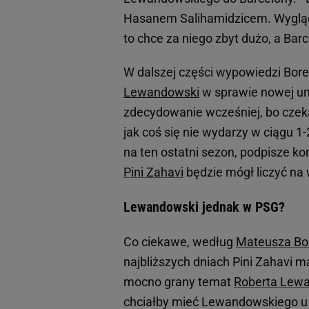
Hasanem Salihamidzicem. Wygląda
to chce za niego zbyt dużo, a Barce
W dalszej części wypowiedzi Bore
Lewandowski
w sprawie nowej um
zdecydowanie wcześniej, bo czeka
jak coś się nie wydarzy w ciągu 1
na ten ostatni sezon, podpisze kon
Pini Zahavi
będzie mógł liczyć na 
Lewandowski jednak w PSG?
Co ciekawe, według
Mateusza Bo
najbliższych dniach Pini Zahavi 
mocno grany temat
Roberta Lew
chciałby mieć Lewandowskiego u s