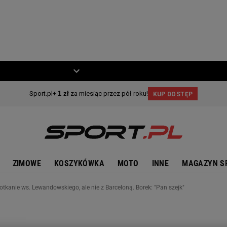
ZIECKO
MOTO
ZIMOWE
KOSZYKÓWKA
MOTO
INNE
MAGAZYN S
otkanie ws. Lewandowskiego, ale nie z Barceloną. Borek: "Pan szejk"