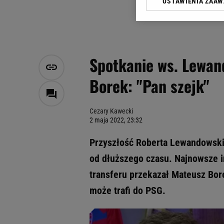
USTAWIENIA ZAA
Klikając „Akceptuję” wyra
Zaufanych Partnerów i A
dotyczące plików cookie,
odnośnik „Ustawienia pr
plików cookie możliwa je
Spotkanie ws. Lewand
My, nasi Zaufani Partne
Borek: "Pan szejk"
Użycie dokładnych danych
Przechowywanie informacji
badnie odbiorców i uleps
Cezary Kawecki
2 maja 2022, 23:32
Przyszłość Roberta Lewandowski
od dłuższego czasu. Najnowsze i
transferu przekazał Mateusz Bor
może trafi do PSG.