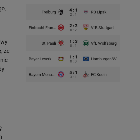
go,
4 : 1
Freiburg
RB Lipsk
2 : 1
2 : 2
Eintracht Frankfurt
VfB Stuttgart
0 : 2
awy
1 : 3
St. Pauli
VfL Wolfsburg
0 : 1
, że
1 : 1
Bayer Leverkusen
Hamburger SV
anie
0 : 0
dy
5 : 1
Bayern Monachium
FC Koeln
3 : 1
ę
m