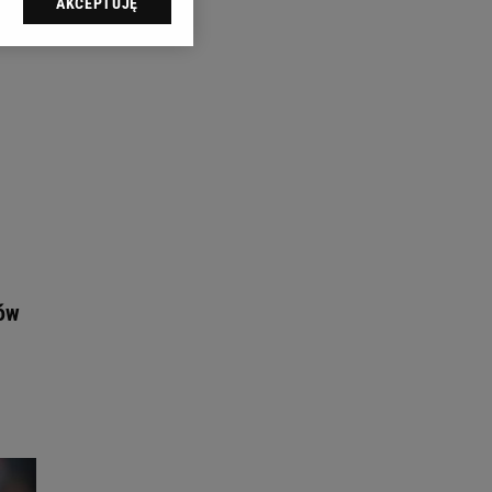
AKCEPTUJĘ
l sp. z o.o., jej
ić swoje preferencje
arzania danych poprzez
ych”. Zmiana ustawień
ach:
 celów identyfikacji.
omiar reklam i treści,
iów