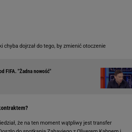
 chyba dojrzał do tego, by zmienić otoczenie
d FIFA. "Żadna nowość"
kontraktem?
dział, że na ten moment wątpliwy jest transfer
Doszło do spotkania Zahaviego z Oliverem Kahnem i