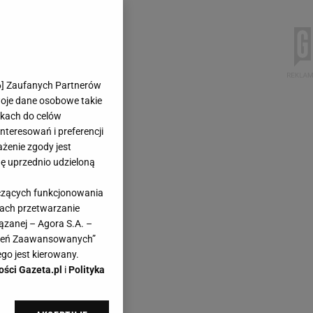
6
] Zaufanych Partnerów
woje dane osobowe takie
likach do celów
teresowań i preferencji
ażenie zgody jest
dę uprzednio udzieloną
yczących funkcjonowania
kach przetwarzanie
ązanej – Agora S.A. –
awień Zaawansowanych”
go jest kierowany.
ości Gazeta.pl
i
Polityka