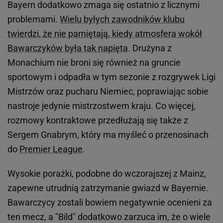
Bayern dodatkowo zmaga się ostatnio z licznymi
problemami.
Wielu byłych zawodników klubu
twierdzi, że nie pamiętają, kiedy atmosfera wokół
Bawarczyków była tak napięta
. Drużyna z
Monachium nie broni się również na gruncie
sportowym i odpadła w tym sezonie z rozgrywek Ligi
Mistrzów oraz pucharu Niemiec, poprawiając sobie
nastroje jedynie mistrzostwem kraju. Co więcej,
rozmowy kontraktowe przedłużają się także z
Sergem Gnabrym, który ma myśleć o przenosinach
do
Premier League
.
Wysokie porażki, podobne do wczorajszej z Mainz,
zapewne utrudnią zatrzymanie gwiazd w Bayernie.
Bawarczycy zostali bowiem negatywnie ocenieni za
ten mecz, a "Bild" dodatkowo zarzuca im, że o wiele