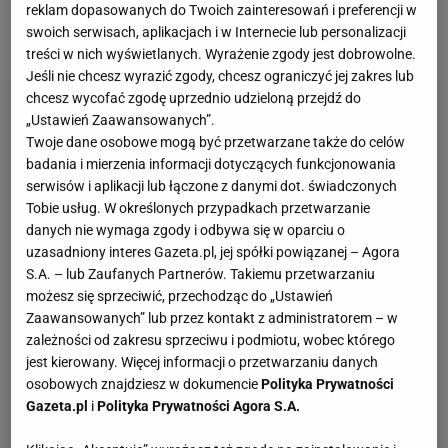
reprezentant Polski, lecz dziennikarze zwrócili
reklam dopasowanych do Twoich zainteresowań i preferencji w
głównie uwagę na jego pomeczowe zachowanie.
swoich serwisach, aplikacjach i w Internecie lub personalizacji
treści w nich wyświetlanych. Wyrażenie zgody jest dobrowolne.
Jeśli nie chcesz wyrazić zgody, chcesz ograniczyć jej zakres lub
chcesz wycofać zgodę uprzednio udzieloną przejdź do
„Ustawień Zaawansowanych”.
Twoje dane osobowe mogą być przetwarzane także do celów
badania i mierzenia informacji dotyczących funkcjonowania
serwisów i aplikacji lub łączone z danymi dot. świadczonych
Tobie usług. W określonych przypadkach przetwarzanie
danych nie wymaga zgody i odbywa się w oparciu o
uzasadniony interes Gazeta.pl, jej spółki powiązanej – Agora
S.A. – lub Zaufanych Partnerów. Takiemu przetwarzaniu
możesz się sprzeciwić, przechodząc do „Ustawień
Zaawansowanych” lub przez kontakt z administratorem – w
zależności od zakresu sprzeciwu i podmiotu, wobec którego
jest kierowany. Więcej informacji o przetwarzaniu danych
osobowych znajdziesz w dokumencie
Polityka Prywatności
Gazeta.pl
i
Polityka Prywatności Agora S.A.