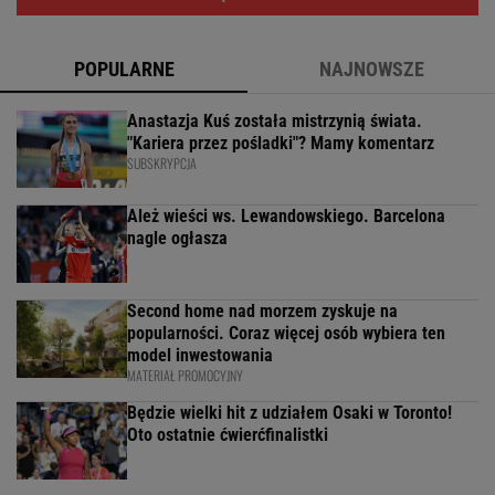
POPULARNE
NAJNOWSZE
Anastazja Kuś została mistrzynią świata.
"Kariera przez pośladki"? Mamy komentarz
SUBSKRYPCJA
Ależ wieści ws. Lewandowskiego. Barcelona
nagle ogłasza
Second home nad morzem zyskuje na
popularności. Coraz więcej osób wybiera ten
model inwestowania
MATERIAŁ PROMOCYJNY
Będzie wielki hit z udziałem Osaki w Toronto!
Oto ostatnie ćwierćfinalistki