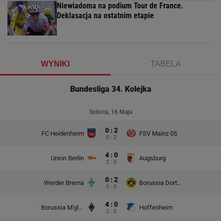
Niewiadoma na podium Tour de France.
Deklasacja na ostatnim etapie
WYNIKI
TABELA
Bundesliga 34. Kolejka
Sobota, 16 Maja
0 : 2
FC Heidenheim
FSV Mainz 05
0 : 2
4 : 0
Union Berlin
Augsburg
2 : 0
0 : 2
Werder Brema
Borussia Dortmund
0 : 0
4 : 0
Borussia M'gladbach
Hoffenheim
2 : 0