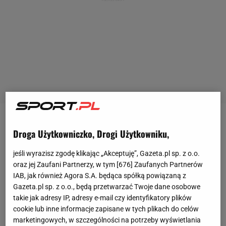
Zamieszanie wokół transferu
Roberta
Droga Użytkowniczko, Drogi Użytkowniku,
Lewandowskiego
nie słabnie i niemal każdy gest
jeśli wyrazisz zgodę klikając „Akceptuję”, Gazeta.pl sp. z o.o.
polskiego
napastnika wzbudza zainteresowanie
oraz jej Zaufani Partnerzy, w tym [
676
] Zaufanych Partnerów
niemieckich mediów i
kibiców
. Podobnie było po
IAB, jak również Agora S.A. będąca spółką powiązaną z
zakończeniu sobotniego starcia, w którym Mainz
Gazeta.pl sp. z o.o., będą przetwarzać Twoje dane osobowe
pokonało
Bayern Monachium
aż 3:1. Jedyne
takie jak adresy IP, adresy e-mail czy identyfikatory plików
cookie lub inne informacje zapisane w tych plikach do celów
trafienie dla
Bawarczyków
zdobył właśnie
marketingowych, w szczególności na potrzeby wyświetlania