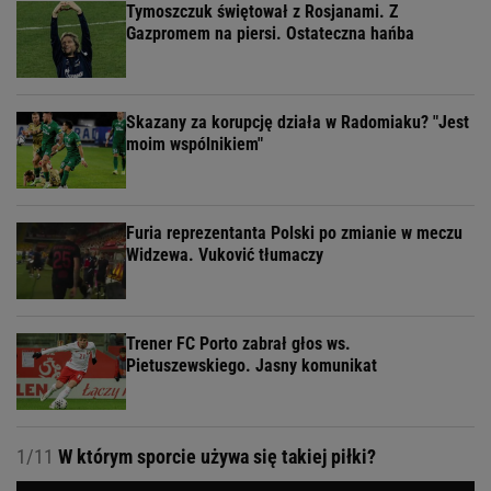
Tymoszczuk świętował z Rosjanami. Z
Gazpromem na piersi. Ostateczna hańba
Skazany za korupcję działa w Radomiaku? "Jest
moim wspólnikiem"
Furia reprezentanta Polski po zmianie w meczu
Widzewa. Vuković tłumaczy
Trener FC Porto zabrał głos ws.
Pietuszewskiego. Jasny komunikat
1/11
W którym sporcie używa się takiej piłki?