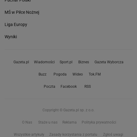
Puchar Polski
MŚ w Piłce Nożnej
Liga Europy
Wyniki
Gazeta.pl
Wiadomości
Sport.pl
Biznes
Gazeta Wyborcza
Buzz
Pogoda
Wideo
Tok.FM
Poczta
Facebook
RSS
Copyright © Gazeta.pl sp. z o.o.
O Nas
Staże u nas
Reklama
Polityka prywatności
Wszystkie artykuły
Zasady korzystania z portalu
Zgłoś uwagi