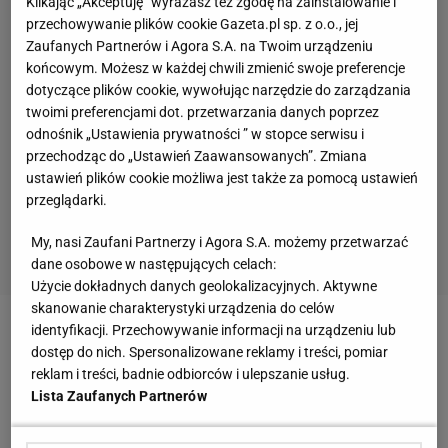
Klikając „Akceptuję” wyrażasz też zgodę na zainstalowanie i
przechowywanie plików cookie Gazeta.pl sp. z o.o., jej
Zaufanych Partnerów i Agora S.A. na Twoim urządzeniu
końcowym. Możesz w każdej chwili zmienić swoje preferencje
dotyczące plików cookie, wywołując narzędzie do zarządzania
twoimi preferencjami dot. przetwarzania danych poprzez
odnośnik „Ustawienia prywatności ” w stopce serwisu i
przechodząc do „Ustawień Zaawansowanych”. Zmiana
ustawień plików cookie możliwa jest także za pomocą ustawień
przeglądarki.
My, nasi Zaufani Partnerzy i Agora S.A. możemy przetwarzać
dane osobowe w następujących celach:
Użycie dokładnych danych geolokalizacyjnych. Aktywne
skanowanie charakterystyki urządzenia do celów
identyfikacji. Przechowywanie informacji na urządzeniu lub
Zobacz wideo
Borek: Lewandowski chyba dojrzał do
dostęp do nich. Spersonalizowane reklamy i treści, pomiar
tego, by zmienić otoczenie
reklam i treści, badnie odbiorców i ulepszanie usług.
Lista Zaufanych Partnerów
Niemieckie media zaskoczone zachowaniem