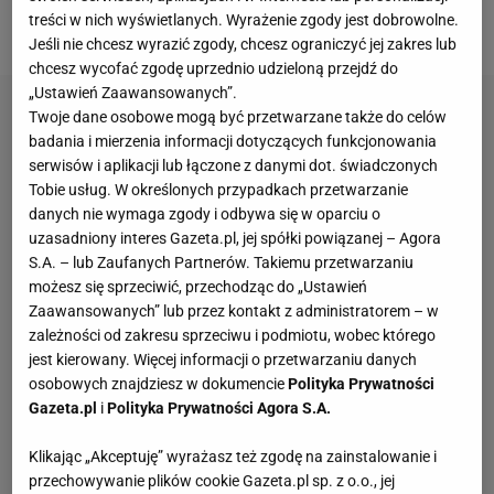
treści w nich wyświetlanych. Wyrażenie zgody jest dobrowolne.
pisze o Polaku Bild.
Jeśli nie chcesz wyrazić zgody, chcesz ograniczyć jej zakres lub
chcesz wycofać zgodę uprzednio udzieloną przejdź do
„Ustawień Zaawansowanych”.
Twoje dane osobowe mogą być przetwarzane także do celów
badania i mierzenia informacji dotyczących funkcjonowania
serwisów i aplikacji lub łączone z danymi dot. świadczonych
Tobie usług. W określonych przypadkach przetwarzanie
danych nie wymaga zgody i odbywa się w oparciu o
uzasadniony interes Gazeta.pl, jej spółki powiązanej – Agora
S.A. – lub Zaufanych Partnerów. Takiemu przetwarzaniu
możesz się sprzeciwić, przechodząc do „Ustawień
Zaawansowanych” lub przez kontakt z administratorem – w
zależności od zakresu sprzeciwu i podmiotu, wobec którego
jest kierowany. Więcej informacji o przetwarzaniu danych
osobowych znajdziesz w dokumencie
Polityka Prywatności
Gazeta.pl
i
Polityka Prywatności Agora S.A.
Klikając „Akceptuję” wyrażasz też zgodę na zainstalowanie i
przechowywanie plików cookie Gazeta.pl sp. z o.o., jej