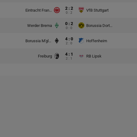
2 : 2
Eintracht Frankfurt
VfB Stuttgart
0 : 2
0 : 2
Werder Brema
Borussia Dortmund
0 : 0
4 : 0
Borussia M'gladbach
Hoffenheim
2 : 0
4 : 1
Freiburg
RB Lipsk
2 : 1