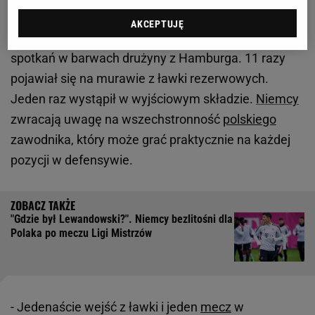
Dźwigały. "Joker"
AKCEPTUJĘ
Adam Dźwigała w tym sezonie zanotował 12
spotkań w barwach drużyny z Hamburga. 11 razy
pojawiał się na murawie z ławki rezerwowych.
Jeden raz wystąpił w wyjściowym składzie.
Niemcy
zwracają uwagę na wszechstronność
polskiego
zawodnika, który może grać praktycznie na każdej
pozycji w defensywie.
"Gdzie był Lewandowski?". Niemcy bezlitośni dla
Polaka po meczu Ligi Mistrzów
- Jedenaście wejść z ławki i jeden
mecz
w