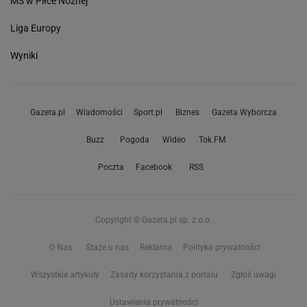
MŚ w Piłce Nożnej
Liga Europy
Wyniki
Gazeta.pl
Wiadomości
Sport.pl
Biznes
Gazeta Wyborcza
Buzz
Pogoda
Wideo
Tok.FM
Poczta
Facebook
RSS
Copyright © Gazeta.pl sp. z o.o.
O Nas
Staże u nas
Reklama
Polityka prywatności
Wszystkie artykuły
Zasady korzystania z portalu
Zgłoś uwagi
Ustawienia prywatności