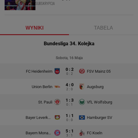
SUBSKRYPCJA
WYNIKI
TABELA
Bundesliga 34. Kolejka
Sobota, 16 Maja
0 : 2
FC Heidenheim
FSV Mainz 05
0 : 2
4 : 0
Union Berlin
Augsburg
2 : 0
1 : 3
St. Pauli
VfL Wolfsburg
0 : 1
1 : 1
Bayer Leverkusen
Hamburger SV
0 : 0
5 : 1
Bayern Monachium
FC Koeln
3 : 1