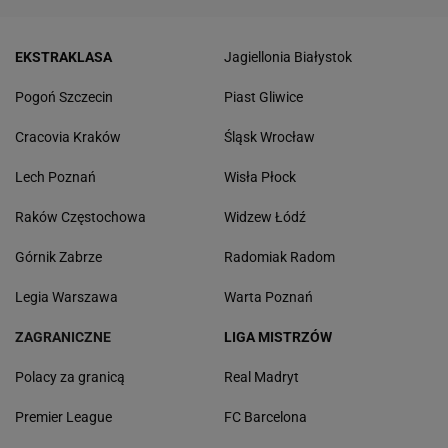
EKSTRAKLASA
Jagiellonia Białystok
Pogoń Szczecin
Piast Gliwice
Cracovia Kraków
Śląsk Wrocław
Lech Poznań
Wisła Płock
Raków Częstochowa
Widzew Łódź
Górnik Zabrze
Radomiak Radom
Legia Warszawa
Warta Poznań
ZAGRANICZNE
LIGA MISTRZÓW
Polacy za granicą
Real Madryt
Premier League
FC Barcelona