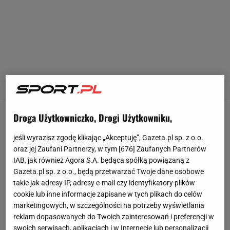
Droga Użytkowniczko, Drogi Użytkowniku,
Adam Dźwigała
, były zawodnik m.in.
Jagiellonii
Białystok
i
Górnika Zabrze
, został bohaterem
jeśli wyrazisz zgodę klikając „Akceptuję”, Gazeta.pl sp. z o.o.
oraz jej Zaufani Partnerzy, w tym [
676
] Zaufanych Partnerów
artykułu dziennika "Bild". Niemieccy dziennikarze
IAB, jak również Agora S.A. będąca spółką powiązaną z
zwrócili uwagę na bardzo ważną rolę, jaką 26-letni
Gazeta.pl sp. z o.o., będą przetwarzać Twoje dane osobowe
defensor odgrywa w drużynie FC St. Pauli, która po
takie jak adresy IP, adresy e-mail czy identyfikatory plików
cookie lub inne informacje zapisane w tych plikach do celów
22. kolejkach przewodzi tabeli
2. Bundesligi
. Choć
marketingowych, w szczególności na potrzeby wyświetlania
Dźwigała jest zwykle rezerwowym, cieszy się
reklam dopasowanych do Twoich zainteresowań i preferencji w
wielkim zaufaniem trenera Timo Schulza. "Joker" -
swoich serwisach, aplikacjach i w Internecie lub personalizacji