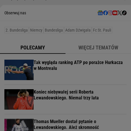
Obserwuj nas
2. Bundesliga
Niemcy
Bundesliga
Adam Dźwigała
Fc St. Pauli
POLECAMY
WIĘCEJ TEMATÓW
Tak wygląda ranking ATP po porażce Hurkacza
w Montrealu
Koniec niebywałej serii Roberta
Lewandowskiego. Niemal trzy lata
Thomas Mueller dostał pytanie o
Lewandowskiego. Ależ skromność