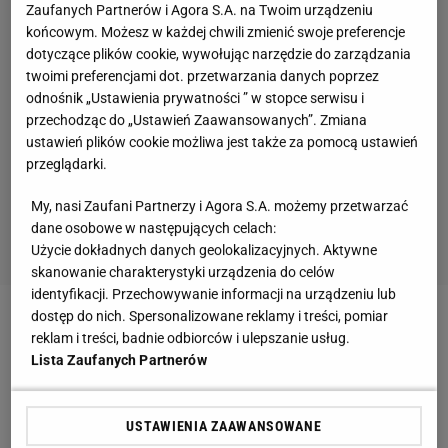
Zaufanych Partnerów i Agora S.A. na Twoim urządzeniu
końcowym. Możesz w każdej chwili zmienić swoje preferencje
dotyczące plików cookie, wywołując narzędzie do zarządzania
twoimi preferencjami dot. przetwarzania danych poprzez
odnośnik „Ustawienia prywatności ” w stopce serwisu i
przechodząc do „Ustawień Zaawansowanych”. Zmiana
ustawień plików cookie możliwa jest także za pomocą ustawień
przeglądarki.
My, nasi Zaufani Partnerzy i Agora S.A. możemy przetwarzać
dane osobowe w następujących celach:
Użycie dokładnych danych geolokalizacyjnych. Aktywne
skanowanie charakterystyki urządzenia do celów
identyfikacji. Przechowywanie informacji na urządzeniu lub
dostęp do nich. Spersonalizowane reklamy i treści, pomiar
Zobacz wideo
Kamil Grosicki znów w kadrze? "To nie
reklam i treści, badnie odbiorców i ulepszanie usług.
będzie niespodzianka"
Lista Zaufanych Partnerów
Niemcy pod wrażeniem wszechstronności Adama
USTAWIENIA ZAAWANSOWANE