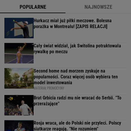
POPULARNE
NAJNOWSZE
Hurkacz miał już piłki meczowe. Bolesna
porażka w Montrealu! [ZAPIS RELACJI]
Cały świat widział, jak Switolina potraktowała
rywalkę po meczu
Second home nad morzem zyskuje na
popularności. Coraz więcej osób wybiera ten
model inwestowania
MATERIAŁ PROMOCYJNY
Brat Grbicia radzi mu nie wracać do Serbii. "To
przerażające"
Rosja wraca, ale do Polski nie przyleci. Polscy
siatkarze reagują. "Nie rozumiem"