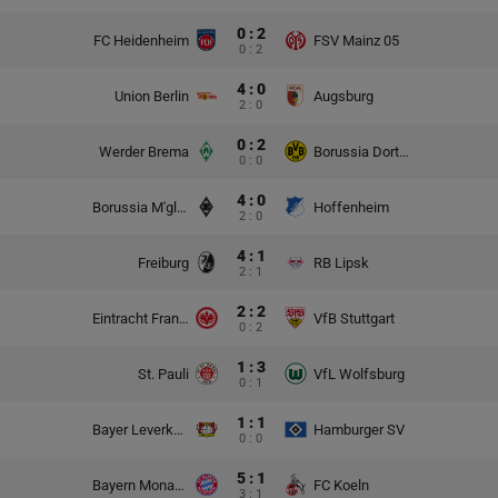
0 : 2
FC Heidenheim
FSV Mainz 05
0 : 2
4 : 0
Union Berlin
Augsburg
2 : 0
0 : 2
Werder Brema
Borussia Dortmund
0 : 0
4 : 0
Borussia M'gladbach
Hoffenheim
2 : 0
4 : 1
Freiburg
RB Lipsk
2 : 1
2 : 2
Eintracht Frankfurt
VfB Stuttgart
0 : 2
1 : 3
St. Pauli
VfL Wolfsburg
0 : 1
1 : 1
Bayer Leverkusen
Hamburger SV
0 : 0
5 : 1
Bayern Monachium
FC Koeln
3 : 1