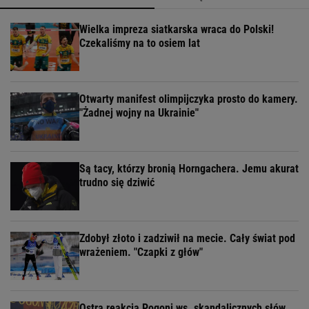
Wielka impreza siatkarska wraca do Polski!
Czekaliśmy na to osiem lat
Otwarty manifest olimpijczyka prosto do kamery.
"Żadnej wojny na Ukrainie"
Są tacy, którzy bronią Horngachera. Jemu akurat
trudno się dziwić
Zdobył złoto i zadziwił na mecie. Cały świat pod
wrażeniem. "Czapki z głów"
Ostra reakcja Pogoni ws. skandalicznych słów