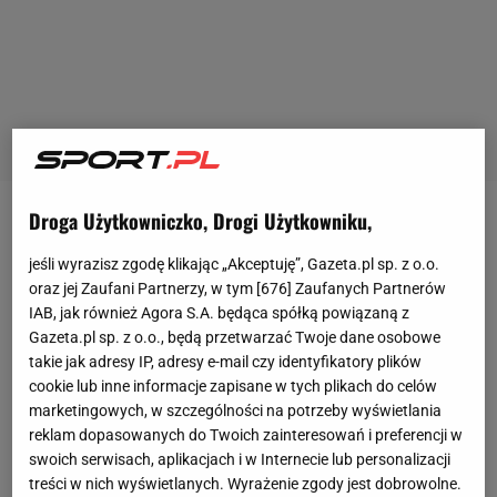
Droga Użytkowniczko, Drogi Użytkowniku,
"
Bayern Monachium
w Bundeslidze jest na szczycie,
ma obecnie dziewięć punktów przewagi nad
jeśli wyrazisz zgodę klikając „Akceptuję”, Gazeta.pl sp. z o.o.
oraz jej Zaufani Partnerzy, w tym [
676
] Zaufanych Partnerów
Borussią Dortmund
. Ale rekordowy mistrz Niemiec
IAB, jak również Agora S.A. będąca spółką powiązaną z
jest również na szczycie tabeli, jeśli chodzi o infekcje
Gazeta.pl sp. z o.o., będą przetwarzać Twoje dane osobowe
koronawirusa" - zaczyna swój tekst "Bild". I
takie jak adresy IP, adresy e-mail czy identyfikatory plików
cookie lub inne informacje zapisane w tych plikach do celów
przypomina, że na przymusowej kwarantannie
marketingowych, w szczególności na potrzeby wyświetlania
przebywa obecnie
Jamal Musiala
. Że to ostatni
reklam dopasowanych do Twoich zainteresowań i preferencji w
piłkarz, który zakaził się COVID-19.
swoich serwisach, aplikacjach i w Internecie lub personalizacji
treści w nich wyświetlanych. Wyrażenie zgody jest dobrowolne.