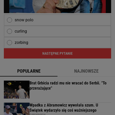
snow polo
curling
zorbing
NASTĘPNE PYTANIE
POPULARNE
NAJNOWSZE
Brat Grbicia radzi mu nie wracać do Serbii. "To
przerażające"
Wpadka z Abramowicz wywołała szum. U
Świątek wydarzyło się coś ważniejszego
SUBSKRYPCJA