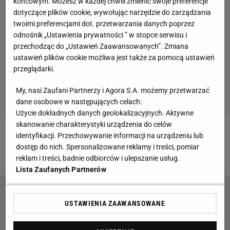
końcowym. Możesz w każdej chwili zmienić swoje preferencje
dotyczące plików cookie, wywołując narzędzie do zarządzania
twoimi preferencjami dot. przetwarzania danych poprzez
odnośnik „Ustawienia prywatności ” w stopce serwisu i
przechodząc do „Ustawień Zaawansowanych”. Zmiana
ustawień plików cookie możliwa jest także za pomocą ustawień
przeglądarki.
My, nasi Zaufani Partnerzy i Agora S.A. możemy przetwarzać
dane osobowe w następujących celach:
Użycie dokładnych danych geolokalizacyjnych. Aktywne
skanowanie charakterystyki urządzenia do celów
identyfikacji. Przechowywanie informacji na urządzeniu lub
Zobacz wideo
Tymoteusz Puchacz znakomicie
dostęp do nich. Spersonalizowane reklamy i treści, pomiar
odnajduje się w Trabzonsporze
reklam i treści, badnie odbiorców i ulepszanie usług.
Lista Zaufanych Partnerów
Mioduski wskazał nowego trenera Legii. Główny
USTAWIENIA ZAAWANSOWANE
kandydat. "Sprawa nabrała tempa"