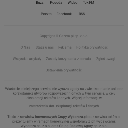
Buzz
Pogoda
Wideo
Tok.FM
Poczta
Facebook
RSS
Copyright © Gazeta.pl sp. z o.o.
O Nas
Staże u nas
Reklama
Polityka prywatności
Wszystkie artykuły
Zasady korzystania z portalu
Zgłoś uwagi
Ustawienia prywatności
Właściciel niniejszego serwisu nie wyraża zgody na zwielokrotnianie ani inne
korzystanie z utworów rozpowszechnionych w tym serwisie, w celu
eksploracji tekstów i danych. Więcej informacji w
zastrzeżeniu dot. eksploracji tekstów i danych
Treści z
serwisów internetowych Grupy Wyborcza.pl
oraz serwisu tokfm.pl
prezentujemy w ramach komercyjnej współpracy z ich wydawcami:
Wyborcza sp. z o.o. oraz Grupą Radiową Agory sp. z o.o.