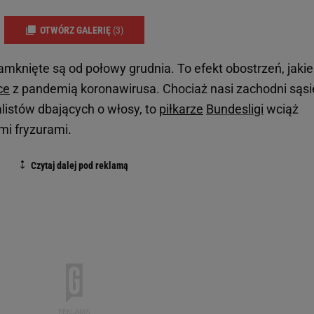
OTWÓRZ GALERIĘ
(3)
mknięte są od połowy grudnia. To efekt obostrzeń, jakie
ce
z pandemią koronawirusa. Chociaż nasi zachodni sąsi
listów dbających o włosy, to
piłkarze
Bundesligi
wciąż
mi fryzurami.