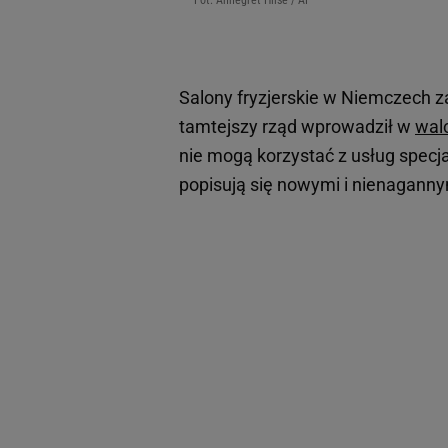
Fot. Annegret Hilse / AP
Salony fryzjerskie w Niemczech za
tamtejszy rząd wprowadził w
wal
nie mogą korzystać z usług specja
popisują się nowymi i nienaganny