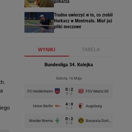
piłkarza
Trudno uwierzyć w to, co zrobił
Hurkacz w Montrealu. Miał już
piłki meczowe
WYNIKI
TABELA
Bundesliga 34. Kolejka
Sobota, 16 Maja
ch.
0 : 2
ia
FC Heidenheim
FSV Mainz 05
0 : 2
4 : 0
Union Berlin
Augsburg
iego
2 : 0
0 : 2
Werder Brema
Borussia Dortmund
0 : 0