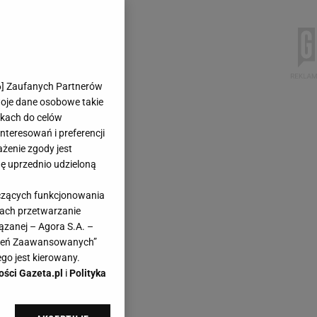
6
] Zaufanych Partnerów
woje dane osobowe takie
likach do celów
teresowań i preferencji
ażenie zgody jest
dę uprzednio udzieloną
yczących funkcjonowania
kach przetwarzanie
ązanej – Agora S.A. –
awień Zaawansowanych”
go jest kierowany.
ości Gazeta.pl
i
Polityka