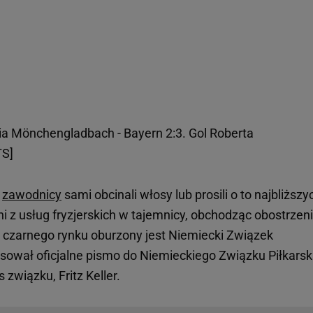
ia Mönchengladbach - Bayern 2:3. Gol Roberta
S]
y
zawodnicy
sami obcinali włosy lub prosili o to najbliższy
i z usług fryzjerskich w tajemnicy, obchodząc obostrzen
 czarnego rynku oburzony jest Niemiecki Związek
sował oficjalne pismo do Niemieckiego Związku Piłkarsk
związku, Fritz Keller.