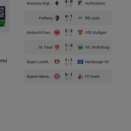
4 : 0
Borussia M'gladbach
Hoffenheim
2 : 0
4 : 1
Freiburg
RB Lipsk
2 : 1
2 : 2
Eintracht Frankfurt
VfB Stuttgart
0 : 2
1 : 3
St. Pauli
VfL Wolfsburg
0 : 1
1 : 1
ymi
Bayer Leverkusen
Hamburger SV
0 : 0
5 : 1
Bayern Monachium
FC Koeln
3 : 1