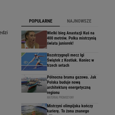
POPULARNE
NAJNOWSZE
edzi
Wielki bieg Anastazji Kuś na
400 metrów. Polka mistrzynią
świata juniorek!
Rozstrzygnęli mecz Igi
Świątek z Kostiuk. Koniec w
trzech setach
Północna brama gazowa. Jak
Polska buduje nową
architekturę energetyczną
regionu
MATERIAŁ PROMOCYJNY
Mistrzyni olimpijska kończy
karierę. To żona znanego