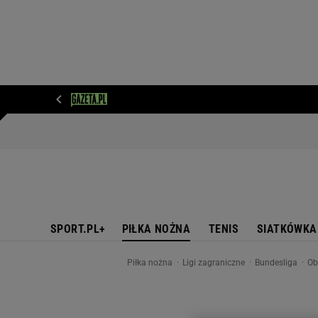
WIADOMOŚCI
NEXT
SPORT
PLOTEK
D
SPORT.PL+
PIŁKA NOŻNA
TENIS
SIATKÓWKA
Piłka nożna
Ligi zagraniczne
Bundesliga
Ob