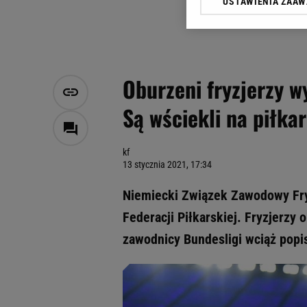
USTAWIENIA ZAA
Klikając „Akceptuję” wyra
Zaufanych Partnerów i A
dotyczące plików cookie,
odnośnik „Ustawienia pr
plików cookie możliwa je
Oburzeni fryzjerzy wy
My, nasi Zaufani Partne
Są wściekli na piłka
Użycie dokładnych danych
Przechowywanie informacji
badnie odbiorców i uleps
kf
13 stycznia 2021, 17:34
Niemiecki Związek Zawodowy Fryz
Federacji Piłkarskiej. Fryzjerzy
zawodnicy Bundesligi wciąż popi