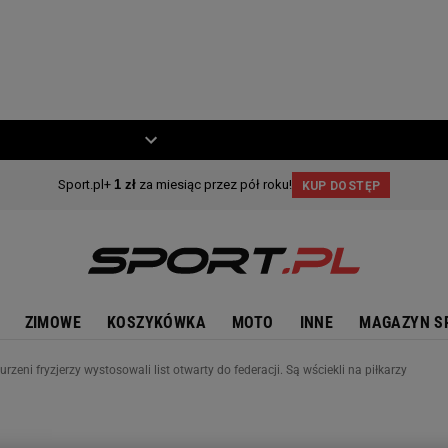
ZIECKO
MOTO
ZIMOWE
KOSZYKÓWKA
MOTO
INNE
MAGAZYN S
urzeni fryzjerzy wystosowali list otwarty do federacji. Są wściekli na piłkarzy