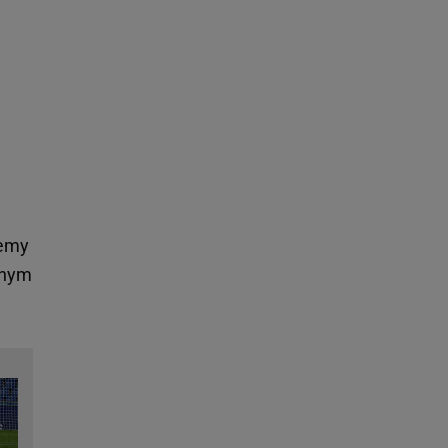
jemy
lnym