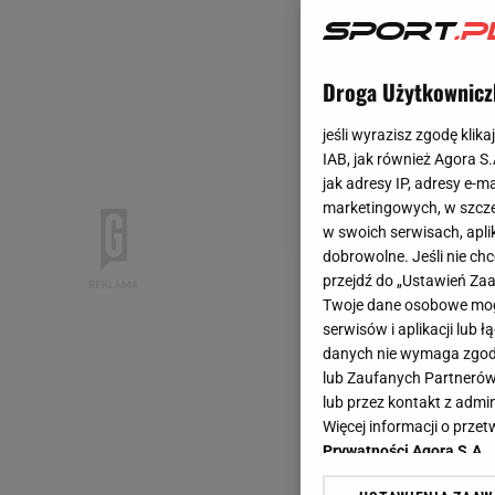
Droga Użytkownicz
jeśli wyrazisz zgodę klika
IAB, jak również Agora S
jak adresy IP, adresy e-m
marketingowych, w szcze
w swoich serwisach, aplik
dobrowolne. Jeśli nie ch
przejdź do „Ustawień Z
Twoje dane osobowe mogą
serwisów i aplikacji lub
danych nie wymaga zgody 
lub Zaufanych Partnerów
lub przez kontakt z admi
Więcej informacji o prz
Prywatności Agora S.A.