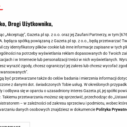
ko, Drogi Użytkowniku,
jąc „Akceptuję”, Gazeta.pl sp. z o.o. oraz jej Zaufani Partnerzy, w tym [
67
.A. będąca spółką powiązaną z Gazeta.pl sp. z o.o., będą przetwarzać T
ail czy identyfikatory plików cookie lub inne informacje zapisane w tych p
gólności na potrzeby wyświetlania reklam dopasowanych do Twoich zain
acjach i w Internecie lub personalizacji treści w nich wyświetlanych. Wyr
cesz wyrazić zgody, chcesz ograniczyć jej zakres lub chcesz wycofać zgo
aawansowanych”.
 być przetwarzane także do celów badania i mierzenia informacji dot
 łączone z danymi dot. świadczonych Tobie usług. W określonych przypad
i odbywa się w oparciu o uzasadniony interes Gazeta.pl, jej spółki powi
. Takiemu przetwarzaniu możesz się sprzeciwić, przechodząc do „Ust
nistratorem – w zależności od zakresu sprzeciwu i podmiotu, wobec które
etwarzaniu danych osobowych znajdziesz w dokumencie
Polityka Prywatn