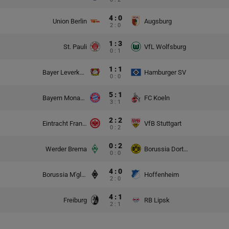
4 : 0
Union Berlin
Augsburg
2 : 0
1 : 3
St. Pauli
VfL Wolfsburg
0 : 1
1 : 1
Bayer Leverkusen
Hamburger SV
0 : 0
5 : 1
Bayern Monachium
FC Koeln
3 : 1
2 : 2
Eintracht Frankfurt
VfB Stuttgart
0 : 2
0 : 2
Werder Brema
Borussia Dortmund
0 : 0
4 : 0
Borussia M'gladbach
Hoffenheim
2 : 0
4 : 1
Freiburg
RB Lipsk
2 : 1