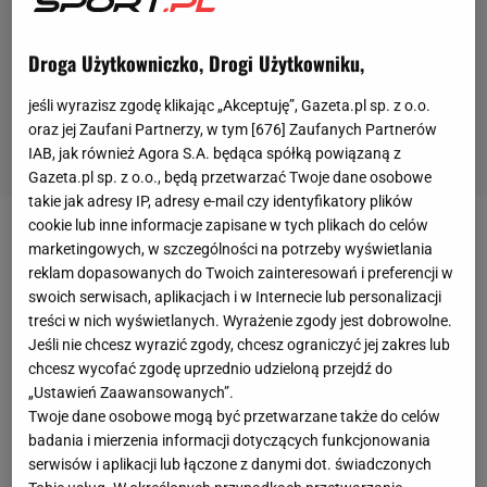
Droga Użytkowniczko, Drogi Użytkowniku,
jeśli wyrazisz zgodę klikając „Akceptuję”, Gazeta.pl sp. z o.o.
oraz jej Zaufani Partnerzy, w tym [
676
] Zaufanych Partnerów
IAB, jak również Agora S.A. będąca spółką powiązaną z
Gazeta.pl sp. z o.o., będą przetwarzać Twoje dane osobowe
takie jak adresy IP, adresy e-mail czy identyfikatory plików
cookie lub inne informacje zapisane w tych plikach do celów
Bayern Monachium w niedzielę przegrał w fatalnym
marketingowych, w szczególności na potrzeby wyświetlania
reklam dopasowanych do Twoich zainteresowań i preferencji w
stylu 1:4 z Hoffenheim. Z bardzo dobrej strony w tym
swoich serwisach, aplikacjach i w Internecie lub personalizacji
meczu
spisał się Andrej Kramarić, napastnik
treści w nich wyświetlanych. Wyrażenie zgody jest dobrowolne.
Hoffenheim, który zdobył dwie bramki. Chorwat
Jeśli nie chcesz wyrazić zgody, chcesz ograniczyć jej zakres lub
chcesz wycofać zgodę uprzednio udzieloną przejdź do
znakomicie rozpoczął sezon, bo w pierwszym
„Ustawień Zaawansowanych”.
spotkaniu, przeciwko
FC Koeln
zdobył hat-tricka. Z
Twoje dane osobowe mogą być przetwarzane także do celów
pięcioma bramkami na swoim koncie jest liderem
badania i mierzenia informacji dotyczących funkcjonowania
klasyfikacji strzelców Bundesligi.
serwisów i aplikacji lub łączone z danymi dot. świadczonych