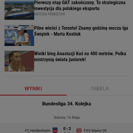
Pierwszy etap GAT zakończony. To strategiczna
inwestycja dla polskiego eksportu
MATERIAŁ PROMOCYJNY
Pilne wieści z Toronto! Znamy godzinę meczu Iga
Świątek - Marta Kostiuk
Wielki bieg Anastazji Kuś na 400 metrów. Polka
mistrzynią świata juniorek!
WYNIKI
TABELA
Bundesliga 34. Kolejka
Sobota, 16 Maja
0 : 2
FC Heidenheim
FSV Mainz 05
0 : 2