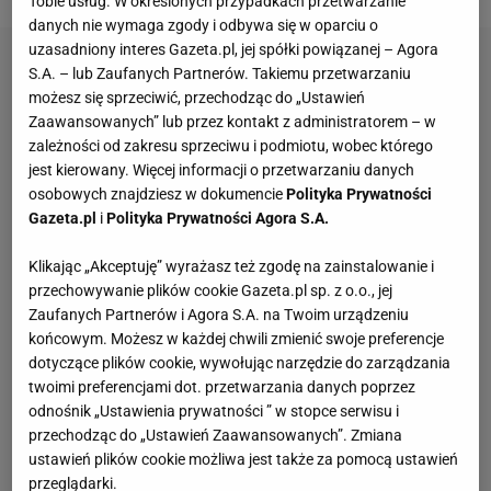
Tobie usług. W określonych przypadkach przetwarzanie
danych nie wymaga zgody i odbywa się w oparciu o
uzasadniony interes Gazeta.pl, jej spółki powiązanej – Agora
S.A. – lub Zaufanych Partnerów. Takiemu przetwarzaniu
możesz się sprzeciwić, przechodząc do „Ustawień
Zaawansowanych” lub przez kontakt z administratorem – w
zależności od zakresu sprzeciwu i podmiotu, wobec którego
jest kierowany. Więcej informacji o przetwarzaniu danych
osobowych znajdziesz w dokumencie
Polityka Prywatności
Gazeta.pl
i
Polityka Prywatności Agora S.A.
Klikając „Akceptuję” wyrażasz też zgodę na zainstalowanie i
przechowywanie plików cookie Gazeta.pl sp. z o.o., jej
Zaufanych Partnerów i Agora S.A. na Twoim urządzeniu
końcowym. Możesz w każdej chwili zmienić swoje preferencje
dotyczące plików cookie, wywołując narzędzie do zarządzania
twoimi preferencjami dot. przetwarzania danych poprzez
odnośnik „Ustawienia prywatności ” w stopce serwisu i
przechodząc do „Ustawień Zaawansowanych”. Zmiana
ustawień plików cookie możliwa jest także za pomocą ustawień
przeglądarki.