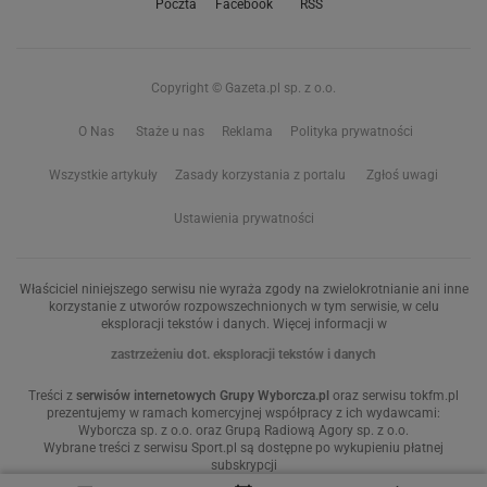
Poczta
Facebook
RSS
Copyright © Gazeta.pl sp. z o.o.
O Nas
Staże u nas
Reklama
Polityka prywatności
Wszystkie artykuły
Zasady korzystania z portalu
Zgłoś uwagi
Ustawienia prywatności
Właściciel niniejszego serwisu nie wyraża zgody na zwielokrotnianie ani inne
korzystanie z utworów rozpowszechnionych w tym serwisie, w celu
eksploracji tekstów i danych. Więcej informacji w
zastrzeżeniu dot. eksploracji tekstów i danych
Treści z
serwisów internetowych Grupy Wyborcza.pl
oraz serwisu tokfm.pl
prezentujemy w ramach komercyjnej współpracy z ich wydawcami:
Wyborcza sp. z o.o. oraz Grupą Radiową Agory sp. z o.o.
Wybrane treści z serwisu Sport.pl są dostępne po wykupieniu płatnej
subskrypcji