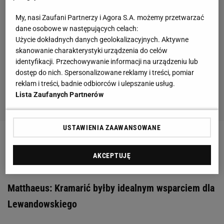
My, nasi Zaufani Partnerzy i Agora S.A. możemy przetwarzać
dane osobowe w następujących celach:
Użycie dokładnych danych geolokalizacyjnych. Aktywne
skanowanie charakterystyki urządzenia do celów
identyfikacji. Przechowywanie informacji na urządzeniu lub
dostęp do nich. Spersonalizowane reklamy i treści, pomiar
reklam i treści, badnie odbiorców i ulepszanie usług.
Lista Zaufanych Partnerów
USTAWIENIA ZAAWANSOWANE
Zobacz wideo
Portret rodziny Brzęczków to jest
AKCEPTUJĘ
filmowa historia! [SEKCJA PIŁKARSKA #65]
Matthaeus: Kramarić byłby idealnym wsparciem dla
Lewandowskiego