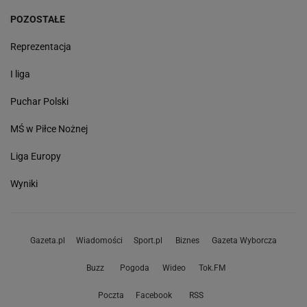
POZOSTAŁE
Reprezentacja
I liga
Puchar Polski
MŚ w Piłce Nożnej
Liga Europy
Wyniki
Gazeta.pl
Wiadomości
Sport.pl
Biznes
Gazeta Wyborcza
Buzz
Pogoda
Wideo
Tok.FM
Poczta
Facebook
RSS