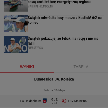
nową architekturę energetyczną regionu
MATERIAŁ PROMOCYJNY
Świątek odwróciła losy meczu z Kostiuk! 6:2 na
koniec
Świątek pokazuje, że Fibak ma rację i nie ma
racji
SUBSKRYPCJA
WYNIKI
TABELA
Bundesliga 34. Kolejka
Sobota, 16 Maja
0 : 2
FC Heidenheim
FSV Mainz 05
0 : 2