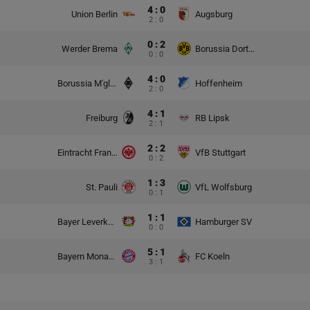
4 : 0
Union Berlin
Augsburg
2 : 0
0 : 2
Werder Brema
Borussia Dortmund
0 : 0
4 : 0
Borussia M'gladbach
Hoffenheim
2 : 0
4 : 1
Freiburg
RB Lipsk
2 : 1
2 : 2
Eintracht Frankfurt
VfB Stuttgart
0 : 2
1 : 3
St. Pauli
VfL Wolfsburg
0 : 1
1 : 1
Bayer Leverkusen
Hamburger SV
0 : 0
5 : 1
Bayern Monachium
FC Koeln
3 : 1