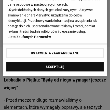
dane osobowe w następujących celach:
Użycie dokładnych danych geolokalizacyjnych. Aktywne
skanowanie charakterystyki urządzenia do celów
identyfikacji. Przechowywanie informacji na urządzeniu lub
dostęp do nich. Spersonalizowane reklamy i treści, pomiar
reklam i treści, badnie odbiorców i ulepszanie usług.
Lista Zaufanych Partnerów
USTAWIENIA ZAAWANSOWANE
Zobacz wideo
Top 6 goli polskich napastników w
sezonie 19/20 [ELEVEN SPORTS]
AKCEPTUJĘ
Labbadia o Piątku: "Będę od niego wymagał jeszcze
więcej"
- Przed meczem długo rozmawialiśmy o
elementach, które wymagały poprawy, ale też tych