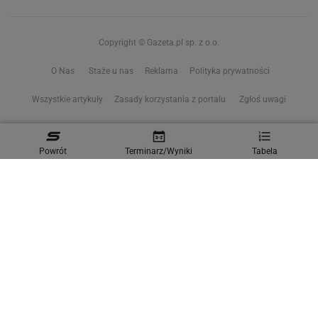
Copyright © Gazeta.pl sp. z o.o.
O Nas
Staże u nas
Reklama
Polityka prywatności
Wszystkie artykuły
Zasady korzystania z portalu
Zgłoś uwagi
Ustawienia prywatności
Powrót
Terminarz/Wyniki
Tabela
Właściciel niniejszego serwisu nie wyraża zgody na zwielokrotnianie ani inne
korzystanie z utworów rozpowszechnionych w tym serwisie, w celu
eksploracji tekstów i danych. Więcej informacji w
zastrzeżeniu dot. eksploracji tekstów i danych
Treści z
serwisów internetowych Grupy Wyborcza.pl
oraz serwisu tokfm.pl
prezentujemy w ramach komercyjnej współpracy z ich wydawcami:
Wyborcza sp. z o.o. oraz Grupą Radiową Agory sp. z o.o.
Wybrane treści z serwisu Sport.pl są dostępne po wykupieniu płatnej
subskrypcji