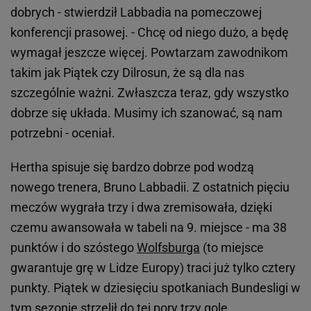
dobrych - stwierdził Labbadia na pomeczowej
konferencji prasowej. - Chcę od niego dużo, a będę
wymagał jeszcze więcej. Powtarzam zawodnikom
takim jak Piątek czy Dilrosun, że są dla nas
szczególnie ważni. Zwłaszcza teraz, gdy wszystko
dobrze się układa. Musimy ich szanować, są nam
potrzebni - oceniał.
Hertha spisuje się bardzo dobrze pod wodzą
nowego trenera, Bruno Labbadii. Z ostatnich pięciu
meczów wygrała trzy i dwa zremisowała, dzięki
czemu awansowała w tabeli na 9. miejsce - ma 38
punktów i do szóstego
Wolfsburga
(to miejsce
gwarantuje grę w Lidze Europy) traci już tylko cztery
punkty. Piątek w dziesięciu spotkaniach Bundesligi w
tym sezonie strzelił do tej pory trzy gole.