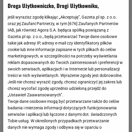
Droga Użytkowniczko, Drogi Użytkowniku,
jeśli wyrazisz zgodę klikając „Akceptuję”, Gazeta.pl sp. z o.o.
oraz jej Zaufani Partnerzy, w tym [
676
] Zaufanych Partnerów
IAB, jak również Agora S.A. będąca spółką powiązaną z
Piątek
w sobotnim meczu z
Augsburgiem
znów
Gazeta.pl sp. z o.o., będą przetwarzać Twoje dane osobowe
wszedł na boisko dopiero w 64. minucie spotkania.
takie jak adresy IP, adresy e-mail czy identyfikatory plików
cookie lub inne informacje zapisane w tych plikach do celów
Swoją okazję dostał dopiero w 93. minucie - Hertha
marketingowych, w szczególności na potrzeby wyświetlania
Berlin wyprowadziła kontratak, Vladimir Darida podał
reklam dopasowanych do Twoich zainteresowań i preferencji w
do
Piątka, który pewnie pokonał bramkarza
swoich serwisach, aplikacjach i w Internecie lub personalizacji
treści w nich wyświetlanych. Wyrażenie zgody jest dobrowolne.
Augsburga
. Ten gol
był pierwszym ligowym
Jeśli nie chcesz wyrazić zgody, chcesz ograniczyć jej zakres lub
trafieniem Polaka z gry w Bundeslidze
. Co ciekawe,
chcesz wycofać zgodę uprzednio udzieloną przejdź do
czekał na nie aż 377 dni! Poprzedni raz gola z akcji
„Ustawień Zaawansowanych”.
Twoje dane osobowe mogą być przetwarzane także do celów
zdobył 19
maja
2019 roku jeszcze w barwach Milanu
badania i mierzenia informacji dotyczących funkcjonowania
przeciwko Frosinone (2:0).
serwisów i aplikacji lub łączone z danymi dot. świadczonych
Tobie usług. W określonych przypadkach przetwarzanie
danych nie wymaga zgody i odbywa się w oparciu o