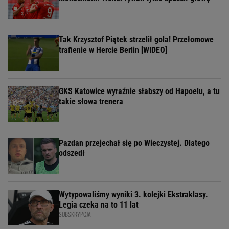
Tak Krzysztof Piątek strzelił gola! Przełomowe
trafienie w Hercie Berlin [WIDEO]
GKS Katowice wyraźnie słabszy od Hapoelu, a tu
takie słowa trenera
Pazdan przejechał się po Wieczystej. Dlatego
odszedł
Wytypowaliśmy wyniki 3. kolejki Ekstraklasy.
Legia czeka na to 11 lat
SUBSKRYPCJA