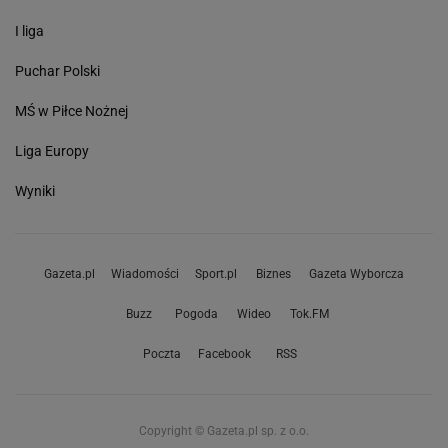
I liga
Puchar Polski
MŚ w Piłce Nożnej
Liga Europy
Wyniki
Gazeta.pl
Wiadomości
Sport.pl
Biznes
Gazeta Wyborcza
Buzz
Pogoda
Wideo
Tok.FM
Poczta
Facebook
RSS
Copyright © Gazeta.pl sp. z o.o.