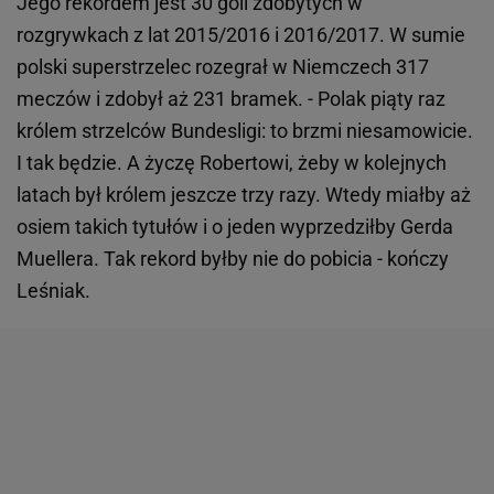
Jego rekordem jest 30 goli zdobytych w
rozgrywkach z lat 2015/2016 i 2016/2017. W sumie
polski superstrzelec rozegrał w Niemczech 317
meczów i zdobył aż 231 bramek. - Polak piąty raz
królem strzelców Bundesligi: to brzmi niesamowicie.
I tak będzie. A życzę Robertowi, żeby w kolejnych
latach był królem jeszcze trzy razy. Wtedy miałby aż
osiem takich tytułów i o jeden wyprzedziłby Gerda
Muellera. Tak rekord byłby nie do pobicia - kończy
Leśniak.