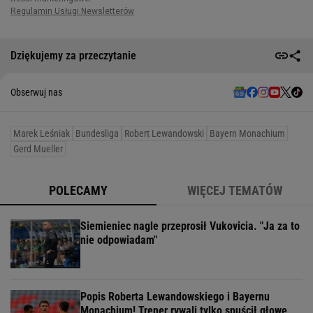
Dziękujemy za przeczytanie
Obserwuj nas
Marek Leśniak
Bundesliga
Robert Lewandowski
Bayern Monachium
Gerd Mueller
POLECAMY
WIĘCEJ TEMATÓW
Siemieniec nagle przeprosił Vukovicia. "Ja za to
nie odpowiadam"
Popis Roberta Lewandowskiego i Bayernu
Monachium! Trener rywali tylko spuścił głowę