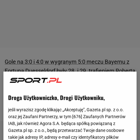
Gole na 3:0 i 4:0 w wygranym 5:0 meczu Bayernu z
Fortuną Duesseldorf były 28. i 29. trafieniem Roberta
Lewandowskiego w bieżącym sezonie Bundesligi.
Po 29 kolejkach Bayern umocnił się na prowadzeniu
Droga Użytkowniczko, Drogi Użytkowniku,
w tabeli, a Polak na pierwszym miejscu listy
strzelców.
jeśli wyrazisz zgodę klikając „Akceptuję”, Gazeta.pl sp. z o.o.
oraz jej Zaufani Partnerzy, w tym [
676
] Zaufanych Partnerów
IAB, jak również Agora S.A. będąca spółką powiązaną z
Gazeta.pl sp. z o.o., będą przetwarzać Twoje dane osobowe
takie jak adresy IP, adresy e-mail czy identyfikatory plików