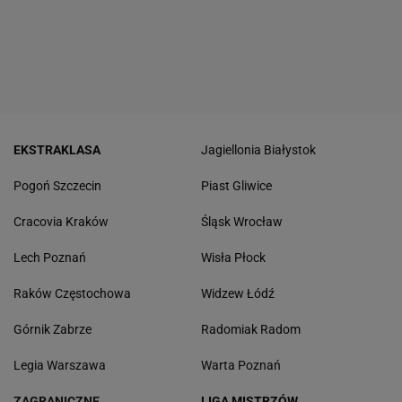
EKSTRAKLASA
Jagiellonia Białystok
Pogoń Szczecin
Piast Gliwice
Cracovia Kraków
Śląsk Wrocław
Lech Poznań
Wisła Płock
Raków Częstochowa
Widzew Łódź
Górnik Zabrze
Radomiak Radom
Legia Warszawa
Warta Poznań
ZAGRANICZNE
LIGA MISTRZÓW