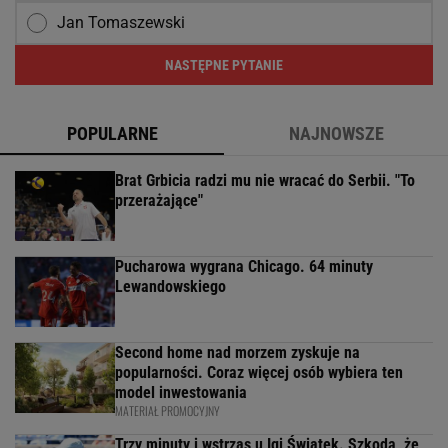
Jan Tomaszewski
NASTĘPNE PYTANIE
POPULARNE
NAJNOWSZE
Brat Grbicia radzi mu nie wracać do Serbii. "To
przerażające"
Pucharowa wygrana Chicago. 64 minuty
Lewandowskiego
Second home nad morzem zyskuje na
popularności. Coraz więcej osób wybiera ten
model inwestowania
MATERIAŁ PROMOCYJNY
Trzy minuty i wstrząs u Igi Świątek. Szkoda, że