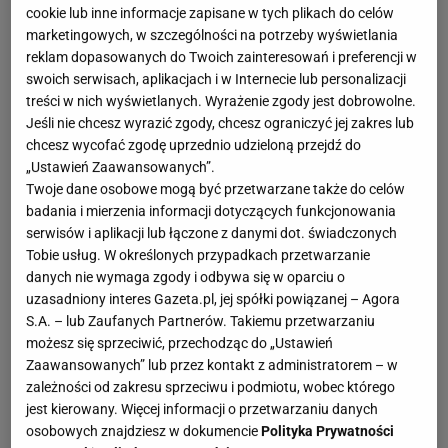
cookie lub inne informacje zapisane w tych plikach do celów
marketingowych, w szczególności na potrzeby wyświetlania
reklam dopasowanych do Twoich zainteresowań i preferencji w
swoich serwisach, aplikacjach i w Internecie lub personalizacji
treści w nich wyświetlanych. Wyrażenie zgody jest dobrowolne.
Jeśli nie chcesz wyrazić zgody, chcesz ograniczyć jej zakres lub
chcesz wycofać zgodę uprzednio udzieloną przejdź do
„Ustawień Zaawansowanych”.
Twoje dane osobowe mogą być przetwarzane także do celów
badania i mierzenia informacji dotyczących funkcjonowania
serwisów i aplikacji lub łączone z danymi dot. świadczonych
Tobie usług. W określonych przypadkach przetwarzanie
danych nie wymaga zgody i odbywa się w oparciu o
uzasadniony interes Gazeta.pl, jej spółki powiązanej – Agora
S.A. – lub Zaufanych Partnerów. Takiemu przetwarzaniu
możesz się sprzeciwić, przechodząc do „Ustawień
Zaawansowanych” lub przez kontakt z administratorem – w
zależności od zakresu sprzeciwu i podmiotu, wobec którego
jest kierowany. Więcej informacji o przetwarzaniu danych
osobowych znajdziesz w dokumencie
Polityka Prywatności