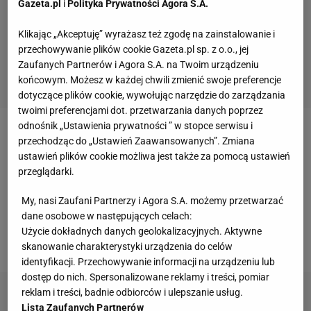
Gazeta.pl
i
Polityka Prywatności Agora S.A.
Klikając „Akceptuję” wyrażasz też zgodę na zainstalowanie i
przechowywanie plików cookie Gazeta.pl sp. z o.o., jej
Zaufanych Partnerów i Agora S.A. na Twoim urządzeniu
końcowym. Możesz w każdej chwili zmienić swoje preferencje
dotyczące plików cookie, wywołując narzędzie do zarządzania
twoimi preferencjami dot. przetwarzania danych poprzez
odnośnik „Ustawienia prywatności ” w stopce serwisu i
Najpierw wykończenie najładniejszej akcji meczu:
przechodząc do „Ustawień Zaawansowanych”. Zmiana
ustawień plików cookie możliwa jest także za pomocą ustawień
przeglądarki.
Zobacz wideo
Lewandowski kończy cudowną akcję
Bayernu
My, nasi Zaufani Partnerzy i Agora S.A. możemy przetwarzać
dane osobowe w następujących celach:
Użycie dokładnych danych geolokalizacyjnych. Aktywne
Później efektowny "krzyżak":
skanowanie charakterystyki urządzenia do celów
identyfikacji. Przechowywanie informacji na urządzeniu lub
dostęp do nich. Spersonalizowane reklamy i treści, pomiar
reklam i treści, badnie odbiorców i ulepszanie usług.
Lista Zaufanych Partnerów