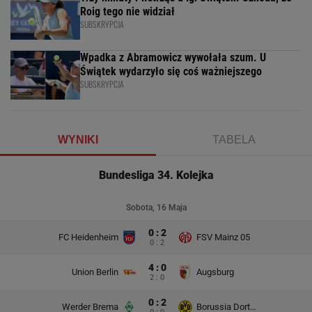
Roig tego nie widział
SUBSKRYPCJA
Wpadka z Abramowicz wywołała szum. U
Świątek wydarzyło się coś ważniejszego
SUBSKRYPCJA
WYNIKI
TABELA
Bundesliga 34. Kolejka
Sobota, 16 Maja
0 : 2
FC Heidenheim
FSV Mainz 05
0 : 2
4 : 0
Union Berlin
Augsburg
2 : 0
0 : 2
Werder Brema
Borussia Dortmund