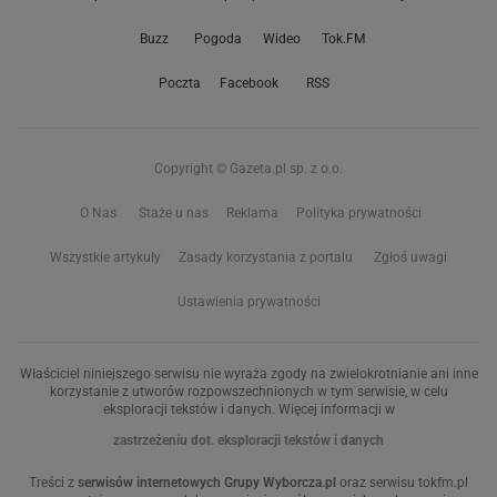
Buzz
Pogoda
Wideo
Tok.FM
Poczta
Facebook
RSS
Copyright © Gazeta.pl sp. z o.o.
O Nas
Staże u nas
Reklama
Polityka prywatności
Wszystkie artykuły
Zasady korzystania z portalu
Zgłoś uwagi
Ustawienia prywatności
Właściciel niniejszego serwisu nie wyraża zgody na zwielokrotnianie ani inne
korzystanie z utworów rozpowszechnionych w tym serwisie, w celu
eksploracji tekstów i danych. Więcej informacji w
zastrzeżeniu dot. eksploracji tekstów i danych
Treści z
serwisów internetowych Grupy Wyborcza.pl
oraz serwisu tokfm.pl