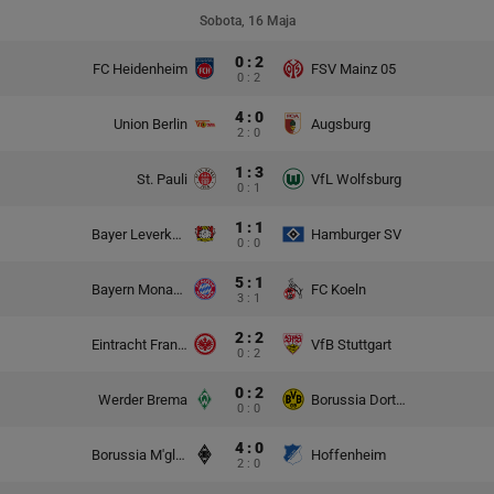
Sobota, 16 Maja
0 : 2
FC Heidenheim
FSV Mainz 05
0 : 2
4 : 0
Union Berlin
Augsburg
2 : 0
1 : 3
St. Pauli
VfL Wolfsburg
0 : 1
1 : 1
Bayer Leverkusen
Hamburger SV
0 : 0
5 : 1
Bayern Monachium
FC Koeln
3 : 1
2 : 2
Eintracht Frankfurt
VfB Stuttgart
0 : 2
0 : 2
Werder Brema
Borussia Dortmund
0 : 0
4 : 0
Borussia M'gladbach
Hoffenheim
2 : 0