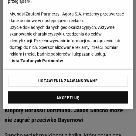
przeglądarki.
My, nasi Zaufani Partnerzy i Agora S.A. możemy przetwarzać
dane osobowe w następujących celach:
Użycie dokładnych danych geolokalizacyjnych. Aktywne
skanowanie charakterystyki urządzenia do celów
identyfikacji. Przechowywanie informacji na urządzeniu lub
dostęp do nich. Spersonalizowane reklamy i treści, pomiar
reklam i treści, badnie odbiorców i ulepszanie usług.
Lista Zaufanych Partnerów
USTAWIENIA ZAAWANSOWANE
Zobacz wideo
Bundesliga. Wolfsburg - Borussia
Dortmund 0:2. Skrót meczu [ELEVEN SPORTS]
AKCEPTUJĘ
Kłopoty Borussii Dortmund. Jadon Sancho może
nie zagrać przeciwko Bayernowi
Sancho wciąż ma kłopot z łydką, który ogranicza