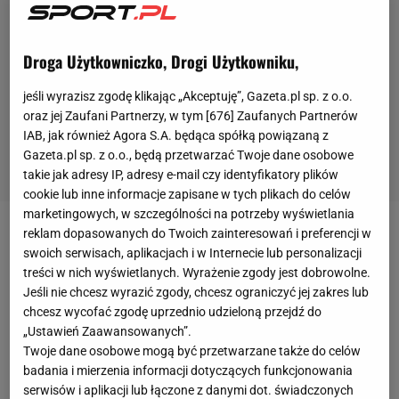
Droga Użytkowniczko, Drogi Użytkowniku,
jeśli wyrazisz zgodę klikając „Akceptuję”, Gazeta.pl sp. z o.o.
oraz jej Zaufani Partnerzy, w tym [
676
] Zaufanych Partnerów
IAB, jak również Agora S.A. będąca spółką powiązaną z
Gazeta.pl sp. z o.o., będą przetwarzać Twoje dane osobowe
takie jak adresy IP, adresy e-mail czy identyfikatory plików
cookie lub inne informacje zapisane w tych plikach do celów
marketingowych, w szczególności na potrzeby wyświetlania
reklam dopasowanych do Twoich zainteresowań i preferencji w
Jadon Sancho w sobotę zagrał 25 minut w meczu
swoich serwisach, aplikacjach i w Internecie lub personalizacji
Borussii Dortmund przeciwko Vfl Wolfsburg. Wszedł
treści w nich wyświetlanych. Wyrażenie zgody jest dobrowolne.
na boisko z ławki rezerwowych, zastępując w 65.
Jeśli nie chcesz wyrazić zgody, chcesz ograniczyć jej zakres lub
chcesz wycofać zgodę uprzednio udzieloną przejdź do
minucie Juliana Brandta. Jego zespół wygrał 2:0, a
„Ustawień Zaawansowanych”.
Anglik asystował przy drugiej bramce strzelonej
Twoje dane osobowe mogą być przetwarzane także do celów
przez Achrafa Hakimiego.
badania i mierzenia informacji dotyczących funkcjonowania
serwisów i aplikacji lub łączone z danymi dot. świadczonych