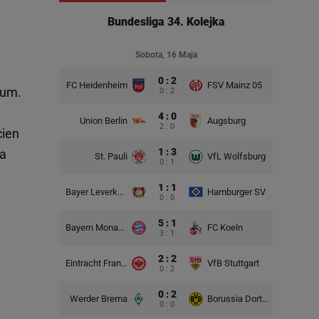
Bundesliga 34. Kolejka
Sobota, 16 Maja
0 : 2
FC Heidenheim
FSV Mainz 05
ium.
0 : 2
4 : 0
Union Berlin
Augsburg
2 : 0
cien
1 : 3
la
St. Pauli
VfL Wolfsburg
0 : 1
1 : 1
Bayer Leverkusen
Hamburger SV
0 : 0
5 : 1
Bayern Monachium
FC Koeln
3 : 1
2 : 2
Eintracht Frankfurt
VfB Stuttgart
0 : 2
0 : 2
Werder Brema
Borussia Dortmund
0 : 0