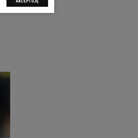
AKCEPTUJĘ
l sp. z o.o., jej
ić swoje preferencje
arzania danych poprzez
ych”. Zmiana ustawień
ach:
 celów identyfikacji.
omiar reklam i treści,