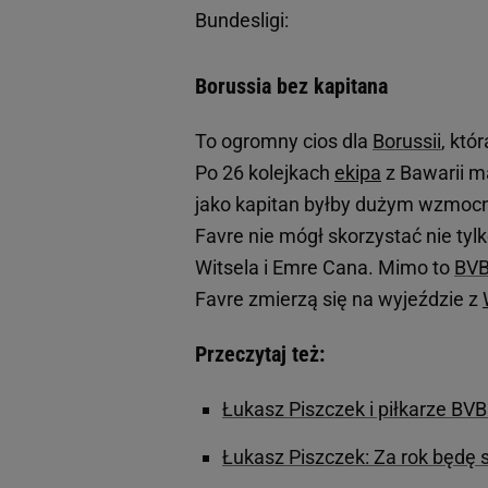
Bundesligi:
Borussia bez kapitana
To ogromny cios dla
Borussii
, któ
Po 26 kolejkach
ekipa
z Bawarii m
jako kapitan byłby dużym wzmocn
Favre nie mógł skorzystać nie tyl
Witsela i Emre Cana. Mimo to
BV
Favre zmierzą się na wyjeździe z
Przeczytaj też:
Łukasz Piszczek i piłkarze BV
Łukasz Piszczek: Za rok będę 