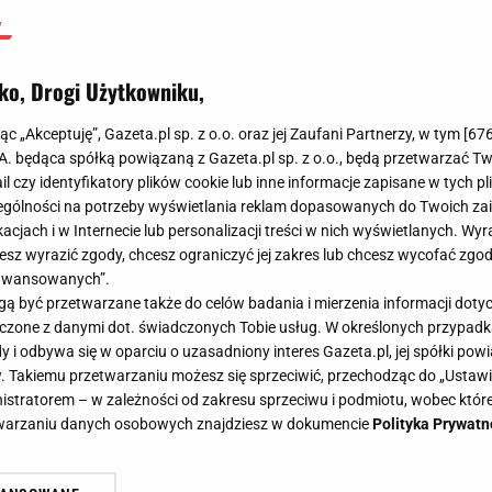
ko, Drogi Użytkowniku,
jąc „Akceptuję”, Gazeta.pl sp. z o.o. oraz jej Zaufani Partnerzy, w tym [
67
.A. będąca spółką powiązaną z Gazeta.pl sp. z o.o., będą przetwarzać T
ail czy identyfikatory plików cookie lub inne informacje zapisane w tych p
gólności na potrzeby wyświetlania reklam dopasowanych do Twoich zain
acjach i w Internecie lub personalizacji treści w nich wyświetlanych. Wyr
cesz wyrazić zgody, chcesz ograniczyć jej zakres lub chcesz wycofać zgo
aawansowanych”.
 być przetwarzane także do celów badania i mierzenia informacji dot
 łączone z danymi dot. świadczonych Tobie usług. W określonych przypad
i odbywa się w oparciu o uzasadniony interes Gazeta.pl, jej spółki powi
. Takiemu przetwarzaniu możesz się sprzeciwić, przechodząc do „Ust
nistratorem – w zależności od zakresu sprzeciwu i podmiotu, wobec które
etwarzaniu danych osobowych znajdziesz w dokumencie
Polityka Prywatn