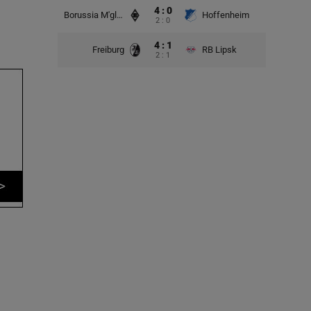
4 : 0
Borussia M'gladbach
Hoffenheim
2 : 0
4 : 1
Freiburg
RB Lipsk
2 : 1