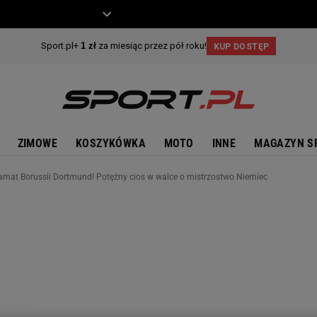
ZIECKO
MOTO
ZIMOWE
KOSZYKÓWKA
MOTO
INNE
MAGAZYN S
amat Borussii Dortmund! Potężny cios w walce o mistrzostwo Niemiec