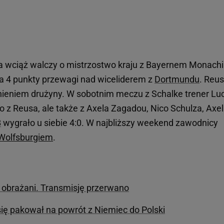
ra wciąż walczy o mistrzostwo kraju z Bayernem Monach
a 4 punkty przewagi nad wiceliderem z
Dortmundu
. Reus
ieniem drużyny. W sobotnim meczu z Schalke trener Lu
ko z Reusa, ale także z Axela Zagadou, Nico Schulza, Axe
B
wygrało u siebie 4:0. W najbliższy weekend zawodnicy
Wolfsburgiem
.
B obrażani. Transmisję przerwano
się pakował na powrót z Niemiec do Polski