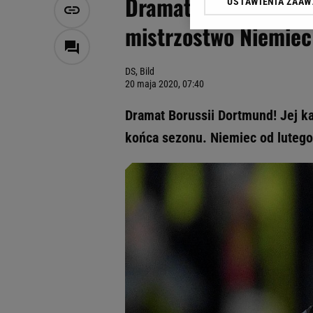
Dramat Borussii Dor
USTAWIENIA ZAA
Klikając „Akceptuję” wyra
Zaufanych Partnerów i A
mistrzostwo Niemiec
dotyczące plików cookie,
odnośnik „Ustawienia pr
plików cookie możliwa je
DS, Bild
20 maja 2020, 07:40
My, nasi Zaufani Partne
Użycie dokładnych danych
Dramat Borussii Dortmund! Jej k
Przechowywanie informacji
końca sezonu. Niemiec od luteg
badnie odbiorców i uleps