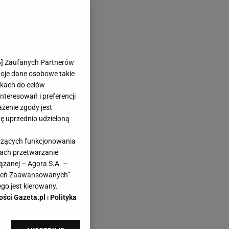
6
] Zaufanych Partnerów
woje dane osobowe takie
likach do celów
teresowań i preferencji
ażenie zgody jest
dę uprzednio udzieloną
yczących funkcjonowania
kach przetwarzanie
ązanej – Agora S.A. –
awień Zaawansowanych”
go jest kierowany.
ości Gazeta.pl
i
Polityka