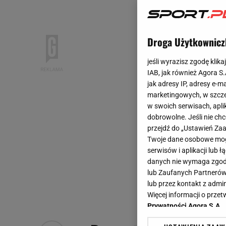
Droga Użytkownicz
jeśli wyrazisz zgodę klika
IAB, jak również Agora S
jak adresy IP, adresy e-m
marketingowych, w szcze
w swoich serwisach, aplik
dobrowolne. Jeśli nie ch
przejdź do „Ustawień Z
Twoje dane osobowe mogą
serwisów i aplikacji lub
danych nie wymaga zgody 
lub Zaufanych Partnerów
lub przez kontakt z admi
Więcej informacji o prz
Prywatności Agora S.A.