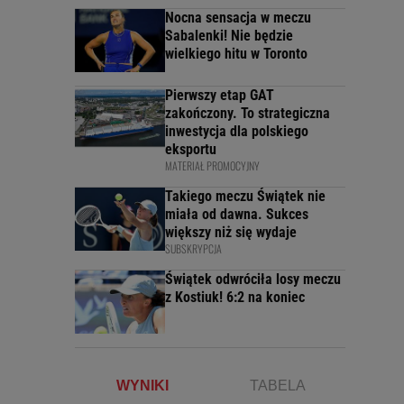
Nocna sensacja w meczu
Sabalenki! Nie będzie
wielkiego hitu w Toronto
Pierwszy etap GAT
zakończony. To strategiczna
inwestycja dla polskiego
eksportu
MATERIAŁ PROMOCYJNY
Takiego meczu Świątek nie
miała od dawna. Sukces
większy niż się wydaje
SUBSKRYPCJA
Świątek odwróciła losy meczu
z Kostiuk! 6:2 na koniec
WYNIKI
TABELA