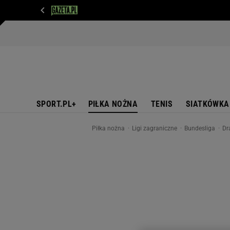
WIADOMOŚCI
NEXT
SPORT
PLOTEK
D
SPORT.PL+
PIŁKA NOŻNA
TENIS
SIATKÓWKA
Piłka nożna
Ligi zagraniczne
Bundesliga
Dr