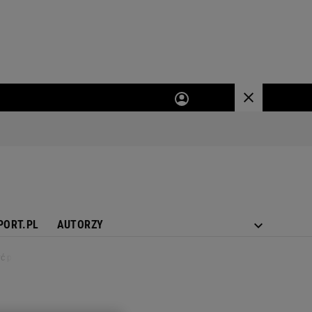
PORT.PL
AUTORZY
 piłkę ludziom"