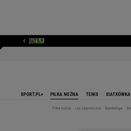
WIADOMOŚCI
NEXT
SPORT
PLOTEK
D
SPORT.PL+
PIŁKA NOŻNA
TENIS
SIATKÓWKA
Piłka nożna
Ligi zagraniczne
Bundesliga
Ba