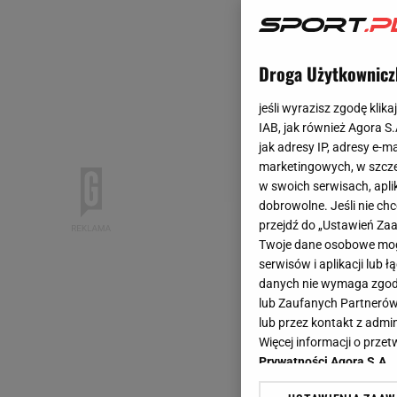
Droga Użytkownicz
jeśli wyrazisz zgodę klika
IAB, jak również Agora S
jak adresy IP, adresy e-m
marketingowych, w szcze
w swoich serwisach, aplik
dobrowolne. Jeśli nie ch
przejdź do „Ustawień Z
Twoje dane osobowe mogą
serwisów i aplikacji lub
danych nie wymaga zgody 
lub Zaufanych Partnerów
lub przez kontakt z admi
Więcej informacji o prz
Prywatności Agora S.A.