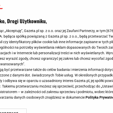
ko, Drogi Użytkowniku,
jąc „Akceptuję”, Gazeta.pl sp. z o.o. oraz jej Zaufani Partnerzy, w tym [
67
.A. będąca spółką powiązaną z Gazeta.pl sp. z o.o., będą przetwarzać T
ail czy identyfikatory plików cookie lub inne informacje zapisane w tych p
gólności na potrzeby wyświetlania reklam dopasowanych do Twoich zain
acjach i w Internecie lub personalizacji treści w nich wyświetlanych. Wyr
cesz wyrazić zgody, chcesz ograniczyć jej zakres lub chcesz wycofać zgo
aawansowanych”.
 być przetwarzane także do celów badania i mierzenia informacji dot
 łączone z danymi dot. świadczonych Tobie usług. W określonych przypad
i odbywa się w oparciu o uzasadniony interes Gazeta.pl, jej spółki powi
. Takiemu przetwarzaniu możesz się sprzeciwić, przechodząc do „Ust
nistratorem – w zależności od zakresu sprzeciwu i podmiotu, wobec które
etwarzaniu danych osobowych znajdziesz w dokumencie
Polityka Prywatn