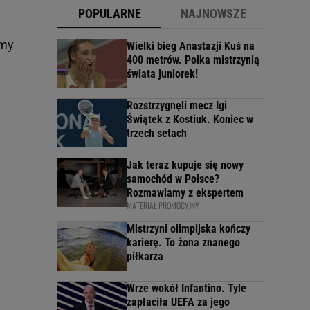
POPULARNE
NAJNOWSZE
emy
Wielki bieg Anastazji Kuś na
400 metrów. Polka mistrzynią
świata juniorek!
Rozstrzygnęli mecz Igi
Świątek z Kostiuk. Koniec w
trzech setach
Jak teraz kupuje się nowy
samochód w Polsce?
Rozmawiamy z ekspertem
MATERIAŁ PROMOCYJNY
Mistrzyni olimpijska kończy
karierę. To żona znanego
piłkarza
Wrze wokół Infantino. Tyle
zapłaciła UEFA za jego