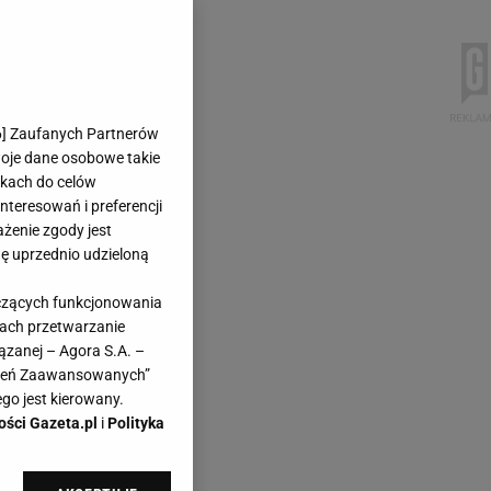
6
] Zaufanych Partnerów
woje dane osobowe takie
likach do celów
teresowań i preferencji
ażenie zgody jest
dę uprzednio udzieloną
yczących funkcjonowania
kach przetwarzanie
ązanej – Agora S.A. –
awień Zaawansowanych”
go jest kierowany.
ości Gazeta.pl
i
Polityka