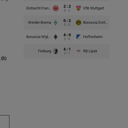
2 : 2
Eintracht Frankfurt
VfB Stuttgart
0 : 2
0 : 2
Werder Brema
Borussia Dortmund
0 : 0
4 : 0
Borussia M'gladbach
Hoffenheim
2 : 0
4 : 1
Freiburg
RB Lipsk
2 : 1
 do