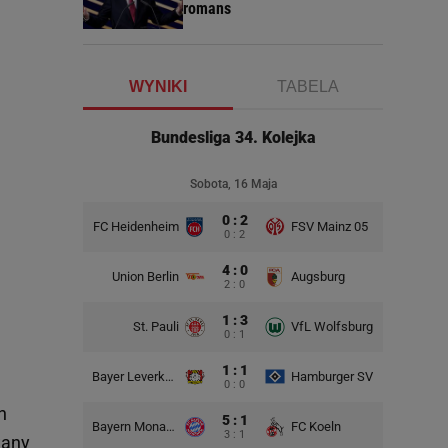
romans
WYNIKI
TABELA
Bundesliga 34. Kolejka
Sobota, 16 Maja
0 : 2
FC Heidenheim
FSV Mainz 05
0 : 2
4 : 0
Union Berlin
Augsburg
2 : 0
1 : 3
St. Pauli
VfL Wolfsburg
0 : 1
1 : 1
Bayer Leverkusen
Hamburger SV
0 : 0
n
5 : 1
Bayern Monachium
FC Koeln
3 : 1
wany