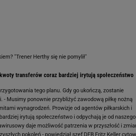
kiem? "Trener Herthy się nie pomylił"
kwoty transferów coraz bardziej irytują społeczeństwo
 przygotowania tego planu. Gdy go ukończą, zostanie
i. - Musimy ponownie przybliżyć zawodową piłkę nożną
mitami wynagrodzeń. Prowizje od agentów piłkarskich i
ardziej irytują społeczeństwo i odpychają je od naszego
awirusowy daje możliwość patrzenia w przyszłość i zmia
zyszłych pokoleń - powiedział szef DFB Fritz Keller cyto