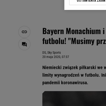
USTAWIENIA ZAA
Klikając „Akceptuję” wyra
Zaufanych Partnerów i A
dotyczące plików cookie,
odnośnik „Ustawienia pr
plików cookie możliwa je
Bayern Monachium i 
My, nasi Zaufani Partne
futbolu! "Musimy prz
Użycie dokładnych danych
Przechowywanie informacji
badnie odbiorców i uleps
DS, Sky Sports
20 maja 2020, 07:37
Niemiecki związek piłkarski we
limity wynagrodzeń w futbolu. I
pandemii koronawirusa.