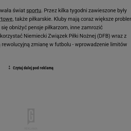
owała świat
sportu
. Przez kilka tygodni zawieszone były
rtowe
, także piłkarskie. Kluby mają coraz większe probl
się obniżyć pensje piłkarzom, inne zamrozić
orzystać Niemiecki Związek Piłki Nożnej (DFB) wraz z
rewolucyjną zmianę w futbolu - wprowadzenie limitów