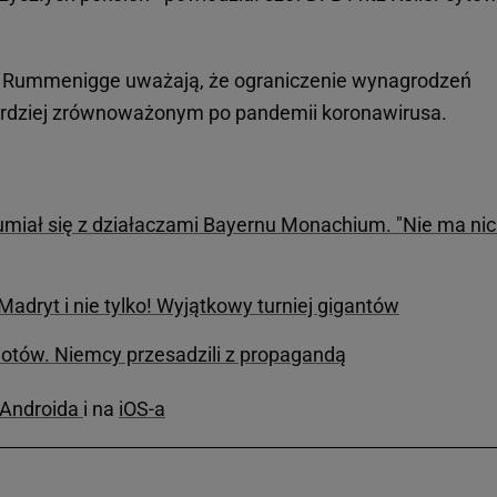
z Rummenigge uważają, że ograniczenie wynagrodzeń
bardziej zrównoważonym po pandemii koronawirusa.
miał się z działaczami Bayernu Monachium. "Nie ma nic
dryt i nie tylko! Wyjątkowy turniej gigantów
iotów. Niemcy przesadzili z propagandą
a Androida
i na
iOS-a