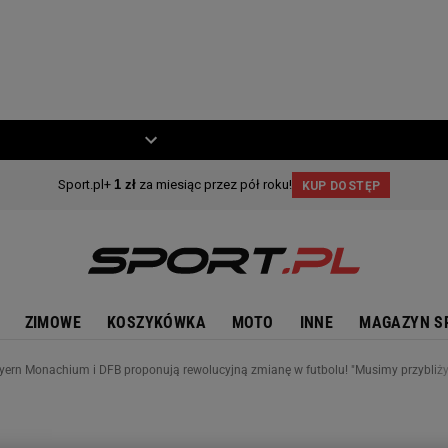
ZIECKO
MOTO
ZIMOWE
KOSZYKÓWKA
MOTO
INNE
MAGAZYN S
yern Monachium i DFB proponują rewolucyjną zmianę w futbolu! "Musimy przybliżyć