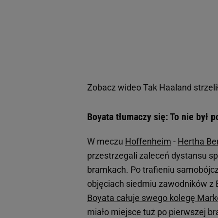
Zobacz wideo
Tak Haaland strzel
Boyata tłumaczy się: To nie był 
W meczu
Hoffenheim
-
Hertha Ber
przestrzegali zaleceń dystansu s
bramkach. Po trafieniu samobójcz
objęciach siedmiu zawodników z 
Boyata całuje swego kolegę Marko
miało miejsce tuż po pierwszej