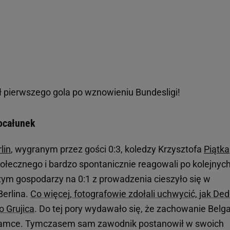
ił pierwszego gola po wznowieniu Bundesligi!
pocałunek
lin
, wygranym przez gości 0:3, koledzy Krzysztofa
Piątka
połecznego i bardzo spontanicznie reagowali po kolejnyc
ym gospodarzy na 0:1 z prowadzenia cieszyło się w
Berlina.
Co więcej, fotografowie zdołali uchwycić, jak Ded
 Grujica
. Do tej pory wydawało się, że zachowanie Belg
 bramce. Tymczasem sam zawodnik postanowił w swoich