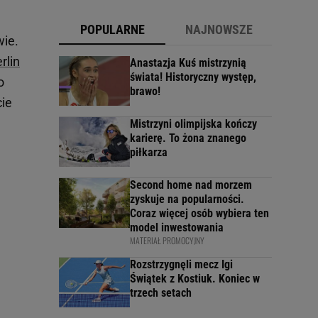
POPULARNE
NAJNOWSZE
wie.
rlin
Anastazja Kuś mistrzynią
świata! Historyczny występ,
o
brawo!
cie
Mistrzyni olimpijska kończy
karierę. To żona znanego
piłkarza
Second home nad morzem
zyskuje na popularności.
Coraz więcej osób wybiera ten
model inwestowania
MATERIAŁ PROMOCYJNY
Rozstrzygnęli mecz Igi
Świątek z Kostiuk. Koniec w
trzech setach