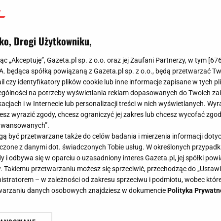
ko, Drogi Użytkowniku,
jąc „Akceptuję”, Gazeta.pl sp. z o.o. oraz jej Zaufani Partnerzy, w tym [
67
.A. będąca spółką powiązaną z Gazeta.pl sp. z o.o., będą przetwarzać T
ail czy identyfikatory plików cookie lub inne informacje zapisane w tych p
gólności na potrzeby wyświetlania reklam dopasowanych do Twoich zain
acjach i w Internecie lub personalizacji treści w nich wyświetlanych. Wyr
cesz wyrazić zgody, chcesz ograniczyć jej zakres lub chcesz wycofać zgo
aawansowanych”.
 być przetwarzane także do celów badania i mierzenia informacji dot
 łączone z danymi dot. świadczonych Tobie usług. W określonych przypad
i odbywa się w oparciu o uzasadniony interes Gazeta.pl, jej spółki powi
. Takiemu przetwarzaniu możesz się sprzeciwić, przechodząc do „Ust
nistratorem – w zależności od zakresu sprzeciwu i podmiotu, wobec które
etwarzaniu danych osobowych znajdziesz w dokumencie
Polityka Prywatn