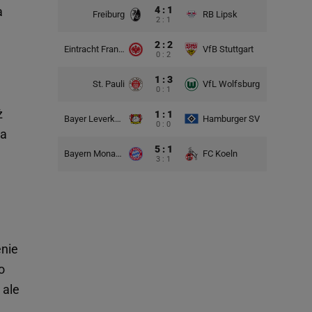
a
4 : 1
Freiburg
RB Lipsk
2 : 1
2 : 2
Eintracht Frankfurt
VfB Stuttgart
0 : 2
1 : 3
St. Pauli
VfL Wolfsburg
0 : 1
ż
1 : 1
Bayer Leverkusen
Hamburger SV
0 : 0
na
5 : 1
Bayern Monachium
FC Koeln
3 : 1
enie
o
 ale