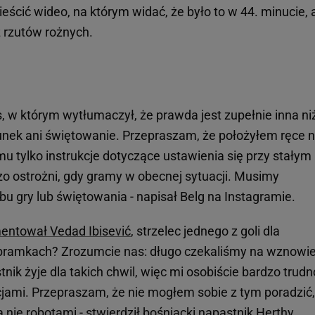
cić wideo, na którym widać, że było to w 44. minucie, 
z rzutów rożnych.
, w którym wytłumaczył, że prawda jest zupełnie inna ni
łunek ani świętowanie. Przepraszam, że położyłem ręce 
u tylko instrukcje dotyczące ustawienia się przy stałym
o ostrożni, gdy gramy w obecnej sytuacji. Musimy
 gry lub świętowania - napisał Belg na Instagramie.
entował Vedad Ibisević
, strzelec jednego z goli dla
o bramkach? Zrozumcie nas: długo czekaliśmy na wznowi
ik żyje dla takich chwil, więc mi osobiście bardzo trudn
ami. Przepraszam, że nie mogłem sobie z tym poradzić,
 nie robotami - stwierdził bośniacki napastnik Herthy.