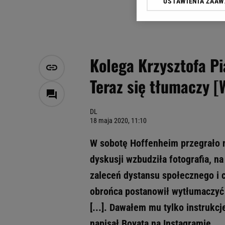
USTAWIENIA ZAA
Klikając „Akceptuję” wyra
Zaufanych Partnerów i A
dotyczące plików cookie,
odnośnik „Ustawienia pr
plików cookie możliwa je
Kolega Krzysztofa P
My, nasi Zaufani Partne
Teraz się tłumaczy 
Użycie dokładnych danych
Przechowywanie informacji
badnie odbiorców i uleps
DL
18 maja 2020, 11:10
W sobotę Hoffenheim przegrało n
dyskusji wzbudziła fotografia, na
zaleceń dystansu społecznego i c
obrońca postanowił wytłumaczyć 
[...]. Dawałem mu tylko instrukc
napisał Boyata na Instagramie.