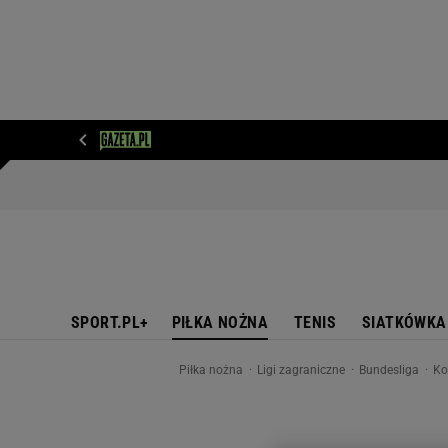
WIADOMOŚCI
NEXT
SPORT
PLOTEK
D
SPORT.PL+
PIŁKA NOŻNA
TENIS
SIATKÓWKA
Piłka nożna
Ligi zagraniczne
Bundesliga
Ko