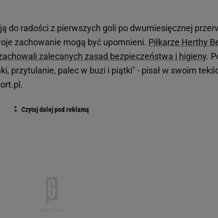
ją do radości z pierwszych goli po dwumiesięcznej przer
a swoje zachowanie mogą być upomnieni.
Piłkarze Herthy Be
zachowali zalecanych zasad bezpieczeństwa i higieny
. P
 przytulanie, palec w buzi i piątki" - pisał w swoim tekś
rt.pl.