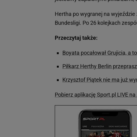
Hertha po wygranej na wyjeździe 
Bundesligi. Po 26 kolejkach zespó
Przeczytaj także:
Boyata pocałował Grujicia, a t
Piłkarz Herthy Berlin przepra
Krzysztof Piątek nie ma już wy
Pobierz aplikację Sport.pl LIVE na