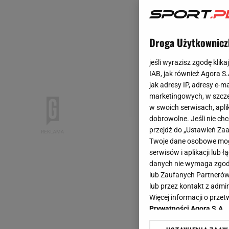
Droga Użytkownicz
jeśli wyrazisz zgodę klika
IAB, jak również Agora S
jak adresy IP, adresy e-m
marketingowych, w szcze
w swoich serwisach, aplik
dobrowolne. Jeśli nie ch
przejdź do „Ustawień Z
Twoje dane osobowe mogą
serwisów i aplikacji lub
danych nie wymaga zgody 
lub Zaufanych Partnerów
lub przez kontakt z admi
Więcej informacji o prz
Prywatności Agora S.A.