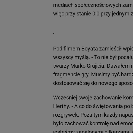
mediach społecznościowych zamieś
więc przy stanie 0:0 przy jednym 
Pod filmem Boyata zamieścił wpis
wszyscy myślą. - To nie był poca
twarzy Marko Grujicia. Dawałem m
fragmencie
gry
. Musimy być bardz
dostosować się do nowego sposobu
Wcześniej swoje zachowanie kom
Herthy. - A co do świętowania p
rozgrywek. Poza tym każdy napastn
było zachować kontrolę nad emocj
jesteśmy zapalonymi piłkarzami, a