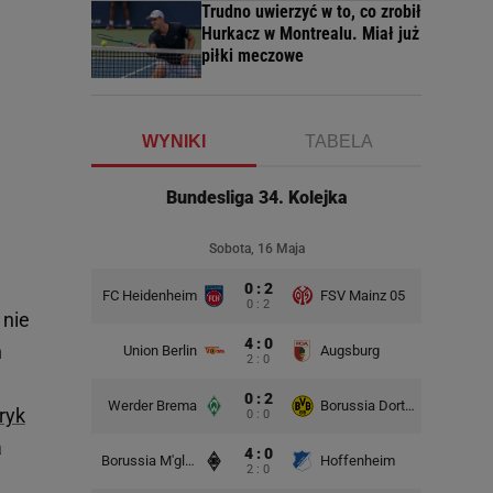
Trudno uwierzyć w to, co zrobił
Hurkacz w Montrealu. Miał już
piłki meczowe
WYNIKI
TABELA
Bundesliga 34. Kolejka
Sobota, 16 Maja
0 : 2
FC Heidenheim
FSV Mainz 05
0 : 2
nie
4 : 0
h
Union Berlin
Augsburg
2 : 0
0 : 2
Werder Brema
Borussia Dortmund
ryk
0 : 0
a
4 : 0
Borussia M'gladbach
Hoffenheim
2 : 0