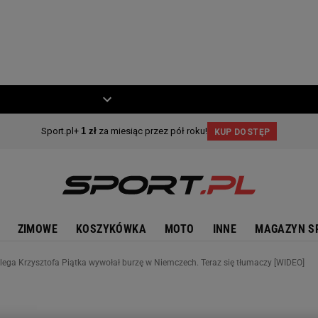
ZIECKO
MOTO
ZIMOWE
KOSZYKÓWKA
MOTO
INNE
MAGAZYN S
lega Krzysztofa Piątka wywołał burzę w Niemczech. Teraz się tłumaczy [WIDEO]