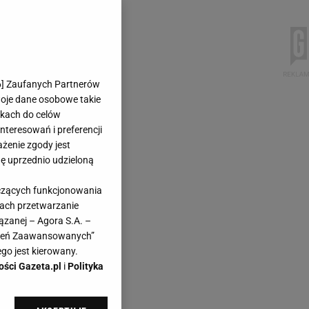
6
] Zaufanych Partnerów
woje dane osobowe takie
likach do celów
teresowań i preferencji
ażenie zgody jest
dę uprzednio udzieloną
yczących funkcjonowania
kach przetwarzanie
ązanej – Agora S.A. –
awień Zaawansowanych”
go jest kierowany.
ości Gazeta.pl
i
Polityka