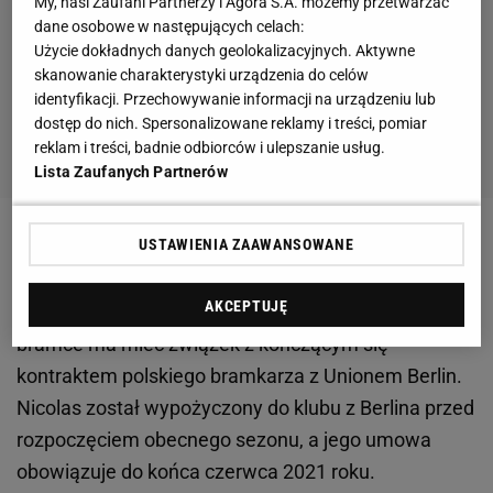
My, nasi Zaufani Partnerzy i Agora S.A. możemy przetwarzać
dane osobowe w następujących celach:
Użycie dokładnych danych geolokalizacyjnych. Aktywne
skanowanie charakterystyki urządzenia do celów
identyfikacji. Przechowywanie informacji na urządzeniu lub
dostęp do nich. Spersonalizowane reklamy i treści, pomiar
reklam i treści, badnie odbiorców i ulepszanie usług.
Lista Zaufanych Partnerów
Zobacz wideo
Trwa odmrażanie piłki nożnej.
USTAWIENIA ZAAWANSOWANE
AKCEPTUJĘ
Decyzja o odsunięciu Gikiewicza od miejsca w
bramce ma mieć związek z kończącym się
kontraktem polskiego bramkarza z Unionem Berlin.
Nicolas został wypożyczony do klubu z Berlina przed
rozpoczęciem obecnego sezonu, a jego umowa
obowiązuje do końca czerwca 2021 roku.