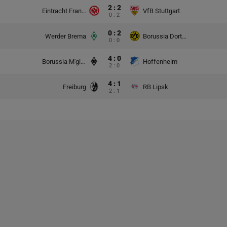
2 : 2
Eintracht Frankfurt
VfB Stuttgart
0 : 2
0 : 2
Werder Brema
Borussia Dortmund
0 : 0
4 : 0
Borussia M'gladbach
Hoffenheim
2 : 0
4 : 1
Freiburg
RB Lipsk
2 : 1