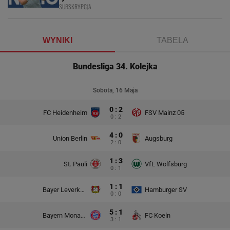
SUBSKRYPCJA
WYNIKI
TABELA
Bundesliga 34. Kolejka
Sobota, 16 Maja
0 : 2
FC Heidenheim
FSV Mainz 05
0 : 2
4 : 0
Union Berlin
Augsburg
2 : 0
1 : 3
St. Pauli
VfL Wolfsburg
0 : 1
1 : 1
Bayer Leverkusen
Hamburger SV
0 : 0
5 : 1
Bayern Monachium
FC Koeln
3 : 1