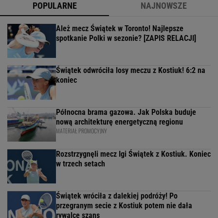
POPULARNE
NAJNOWSZE
Ależ mecz Świątek w Toronto! Najlepsze
spotkanie Polki w sezonie? [ZAPIS RELACJI]
Świątek odwróciła losy meczu z Kostiuk! 6:2 na
koniec
Północna brama gazowa. Jak Polska buduje
nową architekturę energetyczną regionu
MATERIAŁ PROMOCYJNY
Rozstrzygnęli mecz Igi Świątek z Kostiuk. Koniec
w trzech setach
Świątek wróciła z dalekiej podróży! Po
przegranym secie z Kostiuk potem nie dała
rywalce szans