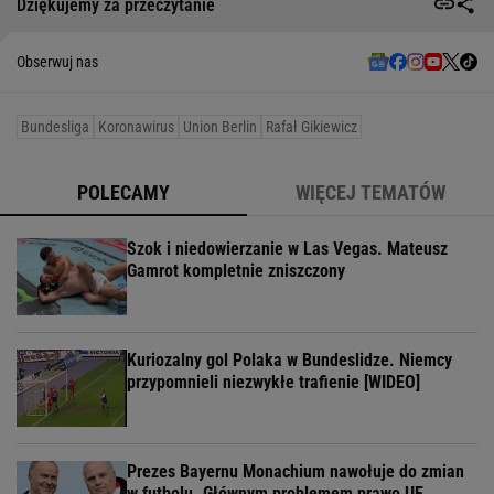
Dziękujemy za przeczytanie
Obserwuj nas
Bundesliga
Koronawirus
Union Berlin
Rafał Gikiewicz
POLECAMY
WIĘCEJ TEMATÓW
Szok i niedowierzanie w Las Vegas. Mateusz
Gamrot kompletnie zniszczony
Kuriozalny gol Polaka w Bundeslidze. Niemcy
przypomnieli niezwykłe trafienie [WIDEO]
Prezes Bayernu Monachium nawołuje do zmian
w futbolu. Głównym problemem prawo UE