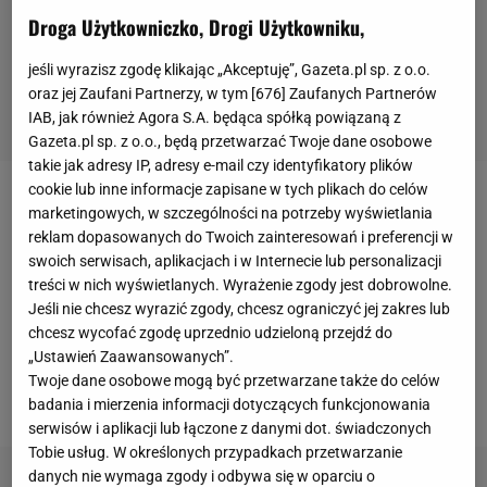
Droga Użytkowniczko, Drogi Użytkowniku,
jeśli wyrazisz zgodę klikając „Akceptuję”, Gazeta.pl sp. z o.o.
oraz jej Zaufani Partnerzy, w tym [
676
] Zaufanych Partnerów
IAB, jak również Agora S.A. będąca spółką powiązaną z
Gazeta.pl sp. z o.o., będą przetwarzać Twoje dane osobowe
takie jak adresy IP, adresy e-mail czy identyfikatory plików
cookie lub inne informacje zapisane w tych plikach do celów
Niemiecki "Kicker" informuje, że w przypadku
marketingowych, w szczególności na potrzeby wyświetlania
reklam dopasowanych do Twoich zainteresowań i preferencji w
wznowienia rozgrywek Bundesligi, dojdzie do zmian
swoich serwisach, aplikacjach i w Internecie lub personalizacji
w bramce Unionu Berlin. Miejsce
Rafała Gikiewicz
treści w nich wyświetlanych. Wyrażenie zgody jest dobrowolne.
ma zająć 22-letni Moritz Nicolas, który jest
Jeśli nie chcesz wyrazić zgody, chcesz ograniczyć jej zakres lub
wypożyczony z Borussii Moenchengladbach. W ten
chcesz wycofać zgodę uprzednio udzieloną przejdź do
„Ustawień Zaawansowanych”.
sposób zostanie sprawdzony pod kątem zastąpienia
Twoje dane osobowe mogą być przetwarzane także do celów
polskiego
bramkarza w przyszłym sezonie.
badania i mierzenia informacji dotyczących funkcjonowania
serwisów i aplikacji lub łączone z danymi dot. świadczonych
Tobie usług. W określonych przypadkach przetwarzanie
danych nie wymaga zgody i odbywa się w oparciu o