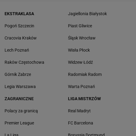
EKSTRAKLASA
Jagiellonia Białystok
Pogoń Szczecin
Piast Gliwice
Cracovia Kraków
Śląsk Wrocław
Lech Poznań
Wisła Płock
Raków Częstochowa
Widzew Łódź
Górnik Zabrze
Radomiak Radom
Legia Warszawa
Warta Poznań
ZAGRANICZNE
LIGA MISTRZÓW
Polacy za granicą
Real Madryt
Premier League
FC Barcelona
La Liga
Borussia Dortmund