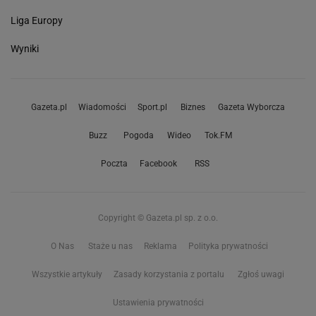
Liga Europy
Wyniki
Gazeta.pl
Wiadomości
Sport.pl
Biznes
Gazeta Wyborcza
Buzz
Pogoda
Wideo
Tok.FM
Poczta
Facebook
RSS
Copyright © Gazeta.pl sp. z o.o.
O Nas
Staże u nas
Reklama
Polityka prywatności
Wszystkie artykuły
Zasady korzystania z portalu
Zgłoś uwagi
Ustawienia prywatności