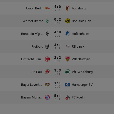
4 : 0
Union Berlin
Augsburg
2 : 0
0 : 2
Werder Brema
Borussia Dortmund
0 : 0
4 : 0
Borussia M'gladbach
Hoffenheim
2 : 0
4 : 1
Freiburg
RB Lipsk
2 : 1
2 : 2
Eintracht Frankfurt
VfB Stuttgart
0 : 2
1 : 3
St. Pauli
VfL Wolfsburg
0 : 1
1 : 1
Bayer Leverkusen
Hamburger SV
0 : 0
5 : 1
Bayern Monachium
FC Koeln
3 : 1