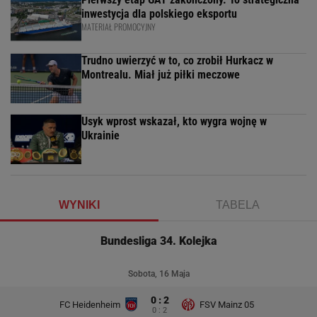
inwestycja dla polskiego eksportu
MATERIAŁ PROMOCYJNY
Trudno uwierzyć w to, co zrobił Hurkacz w
Montrealu. Miał już piłki meczowe
Usyk wprost wskazał, kto wygra wojnę w
Ukrainie
WYNIKI
TABELA
Bundesliga 34. Kolejka
Sobota, 16 Maja
0 : 2
FC Heidenheim
FSV Mainz 05
0 : 2