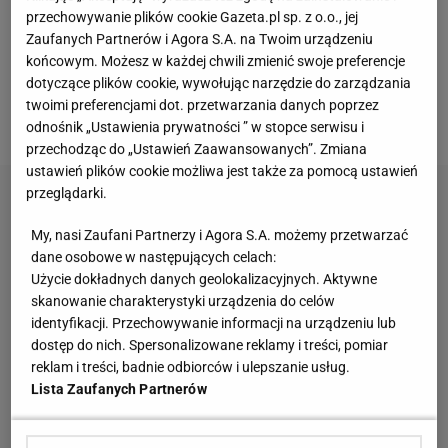
liście płac. Chodzi o to, że Manuel jest najlepszym
przechowywanie plików cookie Gazeta.pl sp. z o.o., jej
bramkarzem na świecie, kapitanem klubu i
Zaufanych Partnerów i Agora S.A. na Twoim urządzeniu
reprezentacji, robi poza boiskiem dużo rzeczy
końcowym. Możesz w każdej chwili zmienić swoje preferencje
dotyczące plików cookie, wywołując narzędzie do zarządzania
dobrych dla Bayernu. I decydenci mają tego
twoimi preferencjami dot. przetwarzania danych poprzez
świadomość. Stąd słowo: docenienie – mówi Kroth.
odnośnik „Ustawienia prywatności ” w stopce serwisu i
przechodząc do „Ustawień Zaawansowanych”. Zmiana
ustawień plików cookie możliwa jest także za pomocą ustawień
przeglądarki.
My, nasi Zaufani Partnerzy i Agora S.A. możemy przetwarzać
dane osobowe w następujących celach:
Użycie dokładnych danych geolokalizacyjnych. Aktywne
skanowanie charakterystyki urządzenia do celów
identyfikacji. Przechowywanie informacji na urządzeniu lub
dostęp do nich. Spersonalizowane reklamy i treści, pomiar
reklam i treści, badnie odbiorców i ulepszanie usług.
Lista Zaufanych Partnerów