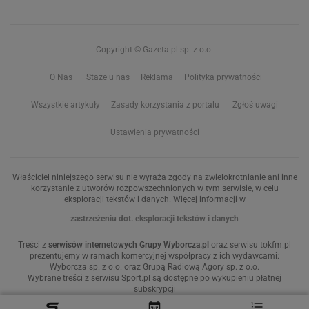
Copyright © Gazeta.pl sp. z o.o.
O Nas
Staże u nas
Reklama
Polityka prywatności
Wszystkie artykuły
Zasady korzystania z portalu
Zgłoś uwagi
Ustawienia prywatności
Właściciel niniejszego serwisu nie wyraża zgody na zwielokrotnianie ani inne
korzystanie z utworów rozpowszechnionych w tym serwisie, w celu
eksploracji tekstów i danych. Więcej informacji w
zastrzeżeniu dot. eksploracji tekstów i danych
Treści z
serwisów internetowych Grupy Wyborcza.pl
oraz serwisu tokfm.pl
prezentujemy w ramach komercyjnej współpracy z ich wydawcami:
Wyborcza sp. z o.o. oraz Grupą Radiową Agory sp. z o.o.
Wybrane treści z serwisu Sport.pl są dostępne po wykupieniu płatnej
subskrypcji