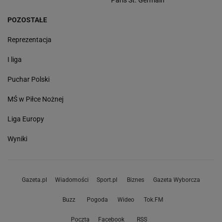
Paris St. Germain
POZOSTAŁE
Reprezentacja
I liga
Puchar Polski
MŚ w Piłce Nożnej
Liga Europy
Wyniki
Gazeta.pl
Wiadomości
Sport.pl
Biznes
Gazeta Wyborcza
Buzz
Pogoda
Wideo
Tok.FM
Poczta
Facebook
RSS