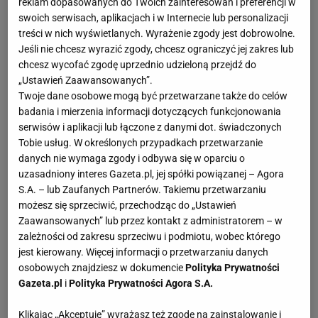
reklam dopasowanych do Twoich zainteresowań i preferencji w
rozmawia o podwyżce. - Jest jasne, że oczekiwanie
swoich serwisach, aplikacjach i w Internecie lub personalizacji
umowy pięcioletniej to utopia. Te informacje są
treści w nich wyświetlanych. Wyrażenie zgody jest dobrowolne.
Jeśli nie chcesz wyrazić zgody, chcesz ograniczyć jej zakres lub
bezsensowne. Mam 34 lata i nie wiem co będzie,
chcesz wycofać zgodę uprzednio udzieloną przejdź do
gdy będę miał 39 - mówi Neuer.- Obie te liczby są
„Ustawień Zaawansowanych”.
nieprawdziwe. W rozmowach z Hasanem
Twoje dane osobowe mogą być przetwarzane także do celów
badania i mierzenia informacji dotyczących funkcjonowania
Salihamidziciem i Oliverem Kahnem byliśmy bardzo
serwisów i aplikacji lub łączone z danymi dot. świadczonych
elastyczni, jeśli chodzi o czas trwania nowej umowy.
Tobie usług. W określonych przypadkach przetwarzanie
A co do wynagrodzenia, to trudno to ująć jedną cyfrą,
danych nie wymaga zgody i odbywa się w oparciu o
uzasadniony interes Gazeta.pl, jej spółki powiązanej – Agora
bo są różne propozycje, zależne od czasu trwania
S.A. – lub Zaufanych Partnerów. Takiemu przetwarzaniu
umowy. Biorą też pod uwagę konsekwencje
możesz się sprzeciwić, przechodząc do „Ustawień
obecnego kryzysu - dodajemenedżer Thomas Kroth,
Zaawansowanych” lub przez kontakt z administratorem – w
zależności od zakresu sprzeciwu i podmiotu, wobec którego
który towarzyszył bramkarzowi
Bayernu
podczas
jest kierowany. Więcej informacji o przetwarzaniu danych
tego wywiadu. – Manuelowi chodzi o jedno:
osobowych znajdziesz w dokumencie
Polityka Prywatności
docenienie - mówi Kroth. - Właśnie - dopowiada
Gazeta.pl
i
Polityka Prywatności Agora S.A.
Neuer. - Nie chodzi o to, żeby być numerem 1 na
Klikając „Akceptuję” wyrażasz też zgodę na zainstalowanie i