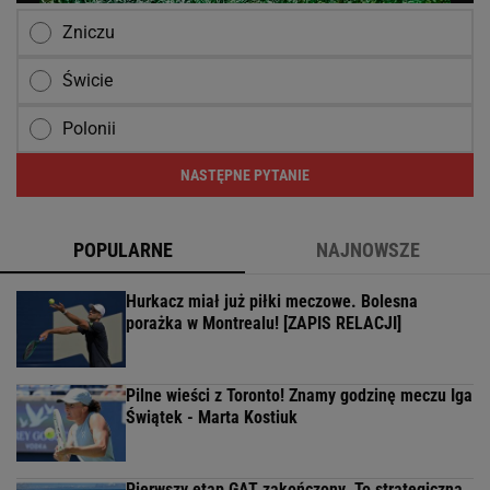
Zniczu
Świcie
Polonii
NASTĘPNE PYTANIE
POPULARNE
NAJNOWSZE
Hurkacz miał już piłki meczowe. Bolesna
porażka w Montrealu! [ZAPIS RELACJI]
Pilne wieści z Toronto! Znamy godzinę meczu Iga
Świątek - Marta Kostiuk
Pierwszy etap GAT zakończony. To strategiczna