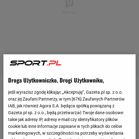
Droga Użytkowniczko, Drogi Użytkowniku,
Pięcioletnia umowa, 20 mln euro rocznie - takie
jeśli wyrazisz zgodę klikając „Akceptuję”, Gazeta.pl sp. z o.o.
pojawiały się w ostatnich dniach przecieki na temat
oraz jej Zaufani Partnerzy, w tym [
676
] Zaufanych Partnerów
IAB, jak również Agora S.A. będąca spółką powiązaną z
negocjacji kapitana
Bayernu
z klubem.
Neuer
był za
Gazeta.pl sp. z o.o., będą przetwarzać Twoje dane osobowe
to mocno krytykowany w mediach, w niektórych - już
takie jak adresy IP, adresy e-mail czy identyfikatory plików
za sam fakt że podczas pandemii, gdy firmy odsyłają
cookie lub inne informacje zapisane w tych plikach do celów
marketingowych, w szczególności na potrzeby wyświetlania
pracowników na bezrobocie, stałe lub czasowe,