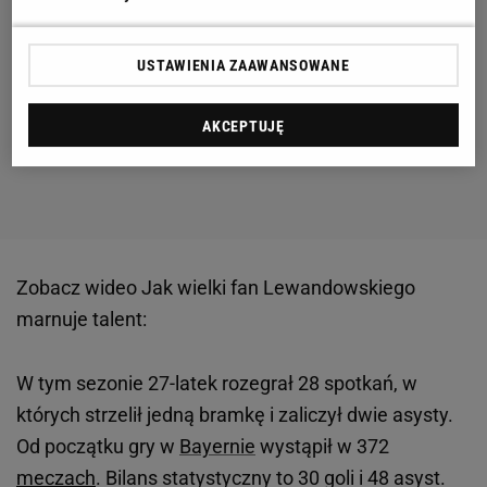
USTAWIENIA ZAAWANSOWANE
AKCEPTUJĘ
Zobacz wideo
Jak wielki fan Lewandowskiego
marnuje talent:
W tym sezonie 27-latek rozegrał 28 spotkań, w
których strzelił jedną bramkę i zaliczył dwie asysty.
Od początku gry w
Bayernie
wystąpił w 372
meczach
. Bilans statystyczny to 30 goli i 48 asyst.