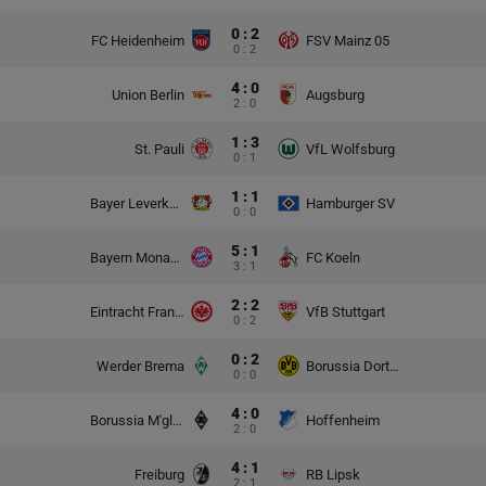
0 : 2
FC Heidenheim
FSV Mainz 05
0 : 2
4 : 0
Union Berlin
Augsburg
2 : 0
1 : 3
St. Pauli
VfL Wolfsburg
0 : 1
1 : 1
Bayer Leverkusen
Hamburger SV
0 : 0
5 : 1
Bayern Monachium
FC Koeln
3 : 1
2 : 2
Eintracht Frankfurt
VfB Stuttgart
0 : 2
0 : 2
Werder Brema
Borussia Dortmund
0 : 0
4 : 0
Borussia M'gladbach
Hoffenheim
2 : 0
4 : 1
Freiburg
RB Lipsk
2 : 1