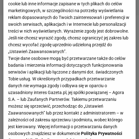
cookie lub inne informacje zapisane w tych plikach do celów
marketingowych, w szczególności na potrzeby wyświetlania
reklam dopasowanych do Twoich zainteresowań i preferencji w
swoich serwisach, aplikacjach i w Internecie lub personalizacji
David Alaba odejdzie z Bayernu Monachium?
treści w nich wyświetlanych. Wyrażenie zgody jest dobrowolne.
Jeśli nie chcesz wyrazić zgody, chcesz ograniczyć jej zakres lub
David
Alaba
jest zawodnikiem
Bayernu
Monachium
chcesz wycofać zgodę uprzednio udzieloną przejdź do
„Ustawień Zaawansowanych”.
od 2011 roku. Jego obecny kontrakt obowiązuje do
Twoje dane osobowe mogą być przetwarzane także do celów
czerwca przyszłego roku. Zdaniem "Bilda", Austriak
badania i mierzenia informacji dotyczących funkcjonowania
w najbliższych tygodniach otrzyma propozycję
serwisów i aplikacji lub łączone z danymi dot. świadczonych
Tobie usług. W określonych przypadkach przetwarzanie
nowej umowy. Gdyby ją odrzucił,
Bayern
będzie
danych nie wymaga zgody i odbywa się w oparciu o
chciał go sprzedać, by jeszcze zdążyć
uzasadniony interes Gazeta.pl, jej spółki powiązanej – Agora
zarobić. Niemieckie media dodają, że w takim
S.A. – lub Zaufanych Partnerów. Takiemu przetwarzaniu
możesz się sprzeciwić, przechodząc do „Ustawień
wypadku o
Alabę
powalczyć mogłyby
Barcelona i
Zaawansowanych” lub przez kontakt z administratorem – w
Real Madryt
. Oba zespoły szukają doświadczonych,
zależności od zakresu sprzeciwu i podmiotu, wobec którego
klasowych zawodników do formacji obronnej.
jest kierowany. Więcej informacji o przetwarzaniu danych
osobowych znajdziesz w dokumencie
Polityka Prywatności