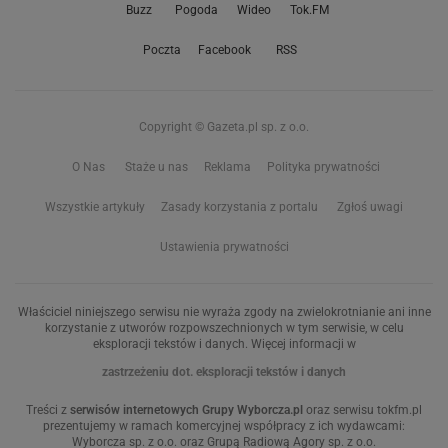
Buzz
Pogoda
Wideo
Tok.FM
Poczta
Facebook
RSS
Copyright © Gazeta.pl sp. z o.o.
O Nas
Staże u nas
Reklama
Polityka prywatności
Wszystkie artykuły
Zasady korzystania z portalu
Zgłoś uwagi
Ustawienia prywatności
Właściciel niniejszego serwisu nie wyraża zgody na zwielokrotnianie ani inne
korzystanie z utworów rozpowszechnionych w tym serwisie, w celu
eksploracji tekstów i danych. Więcej informacji w
zastrzeżeniu dot. eksploracji tekstów i danych
Treści z
serwisów internetowych Grupy Wyborcza.pl
oraz serwisu tokfm.pl
prezentujemy w ramach komercyjnej współpracy z ich wydawcami:
Wyborcza sp. z o.o. oraz Grupą Radiową Agory sp. z o.o.