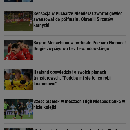
Sensacja w Pucharze Niemiec! Czwartoligowiec
awansował do półfinału. Obronili 5 rzutów
karnych!
Bayern Monachium w półfinale Pucharu Niemiec!
Drugie zwycięstwo bez Lewandowskiego
Haaland opowiedział o swoich planach
transferowych. "Podoba mi się to, co robi
Ibrahimović"
Sześć bramek w meczach I ligi! Niespodzianka w
hicie kolejki