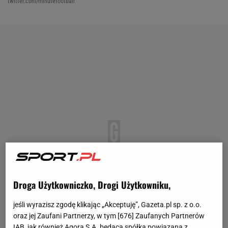
twitter.com/minutefootball
Droga Użytkowniczko, Drogi Użytkowniku,
jeśli wyrazisz zgodę klikając „Akceptuję”, Gazeta.pl sp. z o.o.
oraz jej Zaufani Partnerzy, w tym [
676
] Zaufanych Partnerów
IAB, jak również Agora S.A. będąca spółką powiązaną z