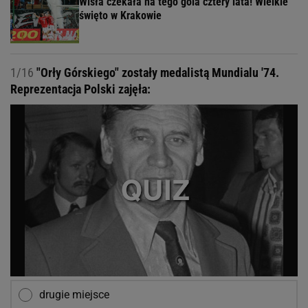
Wisła czekała na tego gola cztery lata! Wielkie
święto w Krakowie
1/16
"Orły Górskiego" zostały medalistą Mundialu '74.
Reprezentacja Polski zajęła:
drugie miejsce