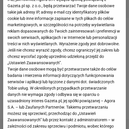
Gazeta.pl sp. z o.o., będą przetwarzać Twoje dane osobowe
takie jak adresy IP, adresy e-mail czy identyfikatory plików
cookie lub inne informacje zapisane w tych plikach do celów
marketingowych, w szczególności na potrzeby wyświetlania
Bayern jedyną bramkę zdobył w 40. minucie meczu.
reklam dopasowanych do Twoich zainteresowań i preferencji w
swoich serwisach, aplikacjach i w Internecie lub personalizacji
Philippe Coutinho dośrodkował piłkę z rzutu
treści w nich wyświetlanych. Wyrażenie zgody jest dobrowolne.
rożnego, ale najszybciej dopadł do niej obrońca
Jeśli nie chcesz wyrazić zgody, chcesz ograniczyć jej zakres lub
Schalke. Zawodnik gospodarzy interweniował
chcesz wycofać zgodę uprzednio udzieloną przejdź do
„Ustawień Zaawansowanych”.
jednak tak pechowo, że zagrał prosto pod nogi
Twoje dane osobowe mogą być przetwarzane także do celów
Joshuy
Kimmicha. Gracz aktualnych mistrzów
badania i mierzenia informacji dotyczących funkcjonowania
Niemiec przyjął piłkę i błyskawicznie oddał strzał ze
serwisów i aplikacji lub łączone z danymi dot. świadczonych
Tobie usług. W określonych przypadkach przetwarzanie
skraju pola karnego. Strzał na tyle zaskakujący, że
danych nie wymaga zgody i odbywa się w oparciu o
Markus Schubert, bramkarz gospodarzy, nawet nie
uzasadniony interes Gazeta.pl, jej spółki powiązanej – Agora
zdążył zareagować.
S.A. – lub Zaufanych Partnerów. Takiemu przetwarzaniu
możesz się sprzeciwić, przechodząc do „Ustawień
Zaawansowanych” lub przez kontakt z administratorem – w
zależności od zakresu sprzeciwu i podmiotu, wobec którego