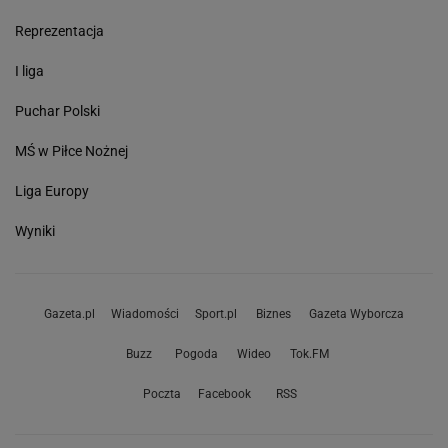
Reprezentacja
I liga
Puchar Polski
MŚ w Piłce Nożnej
Liga Europy
Wyniki
Gazeta.pl
Wiadomości
Sport.pl
Biznes
Gazeta Wyborcza
Buzz
Pogoda
Wideo
Tok.FM
Poczta
Facebook
RSS