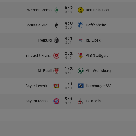
0 : 2
Werder Brema
Borussia Dortmund
0 : 0
4 : 0
Borussia M'gladbach
Hoffenheim
2 : 0
4 : 1
Freiburg
RB Lipsk
2 : 1
2 : 2
Eintracht Frankfurt
VfB Stuttgart
0 : 2
1 : 3
St. Pauli
VfL Wolfsburg
0 : 1
1 : 1
Bayer Leverkusen
Hamburger SV
0 : 0
5 : 1
Bayern Monachium
FC Koeln
3 : 1