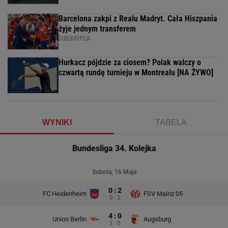
Barcelona zakpi z Realu Madryt. Cała Hiszpania
żyje jednym transferem
SUBSKRYPCJA
Hurkacz pójdzie za ciosem? Polak walczy o
czwartą rundę turnieju w Montrealu [NA ŻYWO]
WYNIKI
TABELA
Bundesliga 34. Kolejka
Sobota, 16 Maja
0 : 2
FC Heidenheim
FSV Mainz 05
0 : 2
4 : 0
Union Berlin
Augsburg
2 : 0