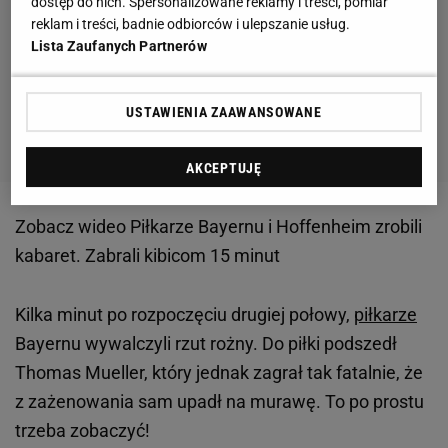
dostęp do nich. Spersonalizowane reklamy i treści, pomiar
reklam i treści, badnie odbiorców i ulepszanie usług.
Lista Zaufanych Partnerów
USTAWIENIA ZAAWANSOWANE
AKCEPTUJĘ
Zobacz wideo
Piłkarze Bayernu i Hoffenheim zrobili
kabaret. Zabrali kibicom 15 minut
Kilka minut po rozpoczęciu drugiej połowy,
piłkarze
Bayernu wywalczyli rzut rożny. Do piłki podszedł
Thomas Mueller, który jednak zagrał tak fatalnie, że
z zażenowania sam upadł na murawę. To po prostu
trzeba zobaczyć!