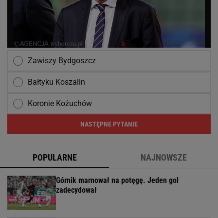
Zawiszy Bydgoszcz
Bałtyku Koszalin
Koronie Kożuchów
NASTĘPNE PYTANIE
POPULARNE
NAJNOWSZE
Górnik marnował na potęgę. Jeden gol
zadecydował