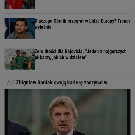
Dlaczego Górnik przegrał w Lidze Europy? Trener
wyjaśnia
Zero litości dla Rajovicia. "Jeden z najgorszych
piłkarzy, jakich widziałem"
1/15
Zbigniew Boniek swoją karierę zaczynał w: