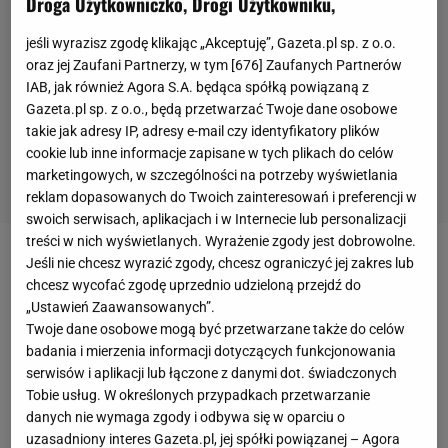
Droga Użytkowniczko, Drogi Użytkowniku,
jeśli wyrazisz zgodę klikając „Akceptuję”, Gazeta.pl sp. z o.o.
oraz jej Zaufani Partnerzy, w tym [
676
] Zaufanych Partnerów
IAB, jak również Agora S.A. będąca spółką powiązaną z
Gazeta.pl sp. z o.o., będą przetwarzać Twoje dane osobowe
takie jak adresy IP, adresy e-mail czy identyfikatory plików
cookie lub inne informacje zapisane w tych plikach do celów
marketingowych, w szczególności na potrzeby wyświetlania
reklam dopasowanych do Twoich zainteresowań i preferencji w
swoich serwisach, aplikacjach i w Internecie lub personalizacji
treści w nich wyświetlanych. Wyrażenie zgody jest dobrowolne.
Jeśli nie chcesz wyrazić zgody, chcesz ograniczyć jej zakres lub
Latem 2017 roku Corentin Tolisso opuścił
Lyon
i
chcesz wycofać zgodę uprzednio udzieloną przejdź do
trafił do
Bayernu
.
Bawarczycy
zapłacili za
„Ustawień Zaawansowanych”.
środkowego pomocnika 41,5 miliona euro, co było
Twoje dane osobowe mogą być przetwarzane także do celów
badania i mierzenia informacji dotyczących funkcjonowania
ich ówczesnym rekordem. Dopiero w lipcu 2019 roku
serwisów i aplikacji lub łączone z danymi dot. świadczonych
Bayern pobił tamten rekord, gdy z
Atletico Madryt
Tobie usług. W określonych przypadkach przetwarzanie
ściągnął Lucasa Hernandeza za niemal dwa razy
danych nie wymaga zgody i odbywa się w oparciu o
większą kwotę.
uzasadniony interes Gazeta.pl, jej spółki powiązanej – Agora