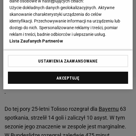
dane osobowe w następujących celach:
Użycie dokładnych danych geolokalizacyjnych. Aktywne
skanowanie charakterystyki urządzenia do celów
identyfikacji. Przechowywanie informacji na urządzeniu lub
dostęp do nich. Spersonalizowane reklamy i treści, pomiar
reklam i treści, badnie odbiorców i ulepszanie usług.
Lista Zaufanych Partnerów
USTAWIENIA ZAAWANSOWANE
AKCEPTUJĘ
Do tej pory 25-letni Tolisso rozegrał dla
Bayernu
63
spotkania, strzelił 14 goli i zaliczył 10 asyst. W tym
sezonie jego znaczenie w zespole jest marginalne.
W Bundeslidze rozegrał zaledwie 475 minut.