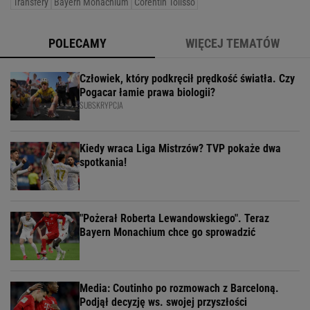
Transfery
Bayern Monachium
Corentin Tolisso
POLECAMY
WIĘCEJ TEMATÓW
Człowiek, który podkręcił prędkość światła. Czy
Pogacar łamie prawa biologii?
SUBSKRYPCJA
Kiedy wraca Liga Mistrzów? TVP pokaże dwa
spotkania!
"Pożerał Roberta Lewandowskiego". Teraz
Bayern Monachium chce go sprowadzić
Media: Coutinho po rozmowach z Barceloną.
Podjął decyzję ws. swojej przyszłości