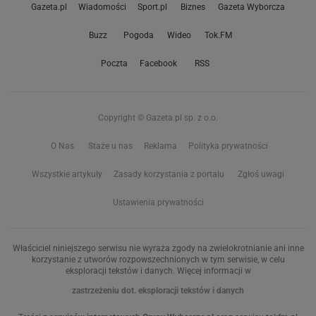
Gazeta.pl
Wiadomości
Sport.pl
Biznes
Gazeta Wyborcza
Buzz
Pogoda
Wideo
Tok.FM
Poczta
Facebook
RSS
Copyright © Gazeta.pl sp. z o.o.
O Nas
Staże u nas
Reklama
Polityka prywatności
Wszystkie artykuły
Zasady korzystania z portalu
Zgłoś uwagi
Ustawienia prywatności
Właściciel niniejszego serwisu nie wyraża zgody na zwielokrotnianie ani inne
korzystanie z utworów rozpowszechnionych w tym serwisie, w celu
eksploracji tekstów i danych. Więcej informacji w
zastrzeżeniu dot. eksploracji tekstów i danych