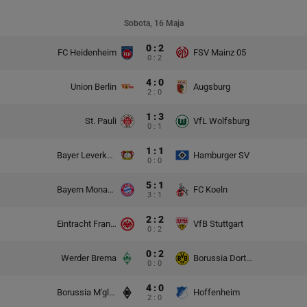
Sobota, 16 Maja
0 : 2
FC Heidenheim
FSV Mainz 05
0 : 2
4 : 0
Union Berlin
Augsburg
2 : 0
1 : 3
St. Pauli
VfL Wolfsburg
0 : 1
1 : 1
Bayer Leverkusen
Hamburger SV
0 : 0
5 : 1
Bayern Monachium
FC Koeln
3 : 1
2 : 2
Eintracht Frankfurt
VfB Stuttgart
0 : 2
0 : 2
Werder Brema
Borussia Dortmund
0 : 0
4 : 0
Borussia M'gladbach
Hoffenheim
2 : 0