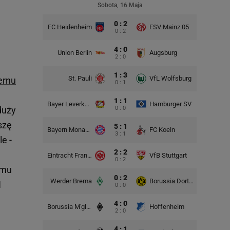
Sobota, 16 Maja
0 : 2
FC Heidenheim
FSV Mainz 05
0 : 2
4 : 0
Union Berlin
Augsburg
2 : 0
1 : 3
St. Pauli
VfL Wolfsburg
ernu
0 : 1
1 : 1
Bayer Leverkusen
Hamburger SV
duży
0 : 0
szę
5 : 1
Bayern Monachium
FC Koeln
3 : 1
e -
2 : 2
Eintracht Frankfurt
VfB Stuttgart
0 : 2
emu
0 : 2
Werder Brema
Borussia Dortmund
1
0 : 0
4 : 0
Borussia M'gladbach
Hoffenheim
2 : 0
4 : 1