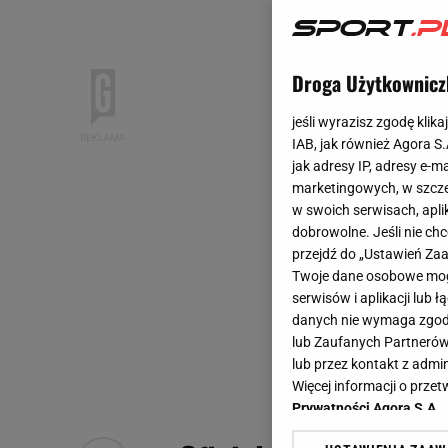
Droga Użytkownicz
jeśli wyrazisz zgodę klika
IAB, jak również Agora S
jak adresy IP, adresy e-m
marketingowych, w szcze
w swoich serwisach, aplik
dobrowolne. Jeśli nie ch
przejdź do „Ustawień Z
Twoje dane osobowe mogą
serwisów i aplikacji lub
danych nie wymaga zgody 
lub Zaufanych Partnerów
lub przez kontakt z admi
Więcej informacji o prz
Prywatności Agora S.A.