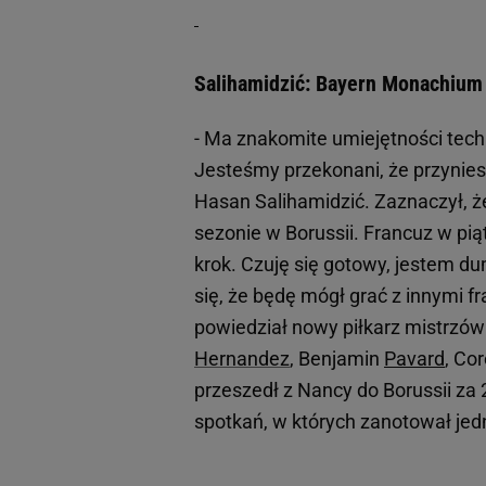
Salihamidzić: Bayern Monachium
- Ma znakomite umiejętności techni
Jesteśmy przekonani, że przynies
Hasan Salihamidzić. Zaznaczył, ż
sezonie w Borussii. Francuz w pią
krok. Czuję się gotowy, jestem d
się, że będę mógł grać z innymi f
powiedział nowy piłkarz mistrzów 
Hernandez
, Benjamin
Pavard
, Co
przeszedł z Nancy do Borussii za 
spotkań, w których zanotował jed