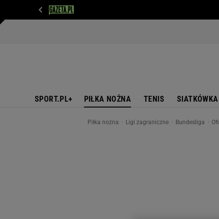
WIADOMOŚCI
NEXT
SPORT
PLOTEK
D
SPORT.PL+
PIŁKA NOŻNA
TENIS
SIATKÓWKA
Piłka nożna
Ligi zagraniczne
Bundesliga
Of