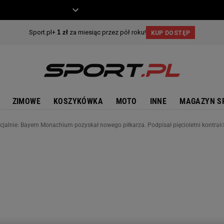
ZIECKO
MOTO
ZIMOWE
KOSZYKÓWKA
MOTO
INNE
MAGAZYN S
icjalnie: Bayern Monachium pozyskał nowego piłkarza. Podpisał pięcioletni kontrak