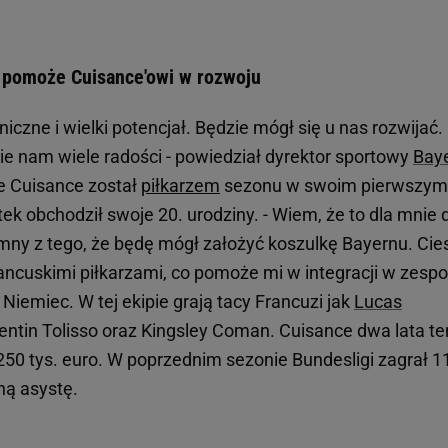
 pomoże Cuisance'owi w rozwoju
czne i wielki potencjał. Będzie mógł się u nas rozwijać.
ie nam wiele radości - powiedział dyrektor sportowy
Bay
e Cuisance został
piłkarzem
sezonu w swoim pierwszym
tek obchodził swoje 20. urodziny. - Wiem, że to dla mnie 
umny z tego, że będę mógł założyć koszulkę Bayernu. Cie
rancuskimi piłkarzami, co pomoże mi w integracji w zespol
Niemiec. W tej ekipie grają tacy Francuzi jak
Lucas
rentin Tolisso oraz Kingsley Coman. Cuisance dwa lata t
250 tys. euro. W poprzednim sezonie Bundesligi zagrał 1
ną asystę.