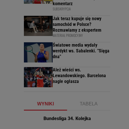
komentarz
SUBSKRYPCJA
Jak teraz kupuje się nowy
samochód w Polsce?
Rozmawiamy z ekspertem
MATERIAŁ PROMOCYJNY
Światowe media wydały
werdykt ws. Sabalenki. "Sięga
dna"
Ależ wieści ws.
Lewandowskiego. Barcelona
nagle ogłasza
WYNIKI
TABELA
Bundesliga 34. Kolejka