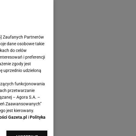
6
] Zaufanych Partnerów
woje dane osobowe takie
likach do celów
teresowań i preferencji
ażenie zgody jest
dę uprzednio udzieloną
yczących funkcjonowania
kach przetwarzanie
ązanej – Agora S.A. –
awień Zaawansowanych”
go jest kierowany.
ości Gazeta.pl
i
Polityka