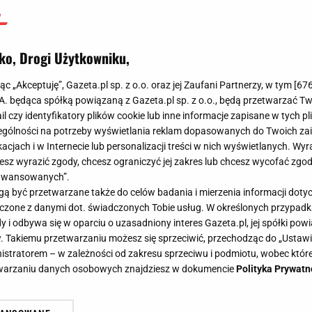
ko, Drogi Użytkowniku,
jąc „Akceptuję”, Gazeta.pl sp. z o.o. oraz jej Zaufani Partnerzy, w tym [
67
.A. będąca spółką powiązaną z Gazeta.pl sp. z o.o., będą przetwarzać T
ail czy identyfikatory plików cookie lub inne informacje zapisane w tych p
gólności na potrzeby wyświetlania reklam dopasowanych do Twoich zain
acjach i w Internecie lub personalizacji treści w nich wyświetlanych. Wyr
cesz wyrazić zgody, chcesz ograniczyć jej zakres lub chcesz wycofać zgo
aawansowanych”.
 być przetwarzane także do celów badania i mierzenia informacji dot
 łączone z danymi dot. świadczonych Tobie usług. W określonych przypad
i odbywa się w oparciu o uzasadniony interes Gazeta.pl, jej spółki powi
. Takiemu przetwarzaniu możesz się sprzeciwić, przechodząc do „Ust
nistratorem – w zależności od zakresu sprzeciwu i podmiotu, wobec które
etwarzaniu danych osobowych znajdziesz w dokumencie
Polityka Prywatn