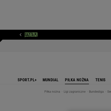
WIADOMOŚCI
NEXT
SPORT
PLOTEK
D
SPORT.PL+
MUNDIAL
PIŁKA NOŻNA
TENIS
Piłka nożna
Ligi zagraniczne
Bundesliga
Se