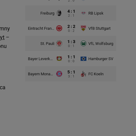
2 : 0
4 : 1
Freiburg
RB Lipsk
2 : 1
2 : 2
omny
Eintracht Frankfurt
VfB Stuttgart
0 : 2
yt
–
1 : 3
St. Pauli
VfL Wolfsburg
onu
0 : 1
1 : 1
Bayer Leverkusen
Hamburger SV
0 : 0
5 : 1
Bayern Monachium
FC Koeln
3 : 1
wca