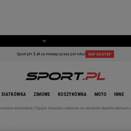
ZIECKO
MOTO
SIATKÓWKA
ZIMOWE
KOSZYKÓWKA
MOTO
INNE
nsacyjne doniesienia L'Equipe. Gwiazda Liverpoolu na celowniku Bayernu Monach