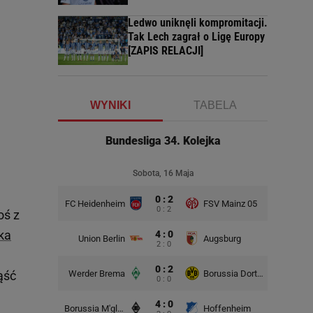
Ledwo uniknęli kompromitacji.
Tak Lech zagrał o Ligę Europy
[ZAPIS RELACJI]
WYNIKI
TABELA
Bundesliga 34. Kolejka
Sobota, 16 Maja
0 : 2
FC Heidenheim
FSV Mainz 05
0 : 2
oś z
ka
4 : 0
Union Berlin
Augsburg
2 : 0
0 : 2
Werder Brema
Borussia Dortmund
ąść
0 : 0
4 : 0
Borussia M'gladbach
Hoffenheim