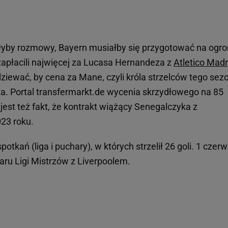
zęłyby rozmowy, Bayern musiałby się przygotować na ogr
zapłacili najwięcej za Lucasa Hernandeza z
Atletico Madr
ziewać, by cena za Mane, czyli króla strzelców tego sez
za. Portal transfermarkt.de wycenia skrzydłowego na 85
jest też fakt, że kontrakt wiążący Senegalczyka z
23 roku.
tkań (liga i puchary), w których strzelił 26 goli. 1 czer
aru Ligi Mistrzów z Liverpoolem.