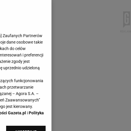
6
] Zaufanych Partnerów
woje dane osobowe takie
likach do celów
teresowań i preferencji
ażenie zgody jest
dę uprzednio udzieloną
yczących funkcjonowania
kach przetwarzanie
ązanej – Agora S.A. –
awień Zaawansowanych”
go jest kierowany.
ości Gazeta.pl
i
Polityka