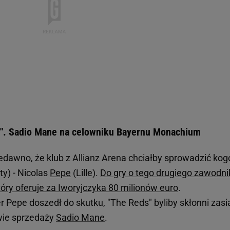
pe". Sadio Mane na celowniku Bayernu Monachium
dawno, że klub z Allianz Arena chciałby sprowadzić kog
ty) - Nicolas
Pepe
(Lille).
Do gry o tego drugiego zawodni
tóry oferuje za Iworyjczyka 80 milionów euro
.
r Pepe doszedł do skutku, "The Reds" byliby skłonni zasi
wie sprzedaży
Sadio Mane
.