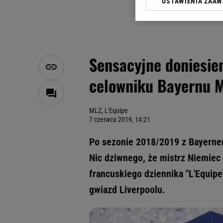
USTAWIENIA ZAA
Klikając „Akceptuję” wyra
Zaufanych Partnerów i A
dotyczące plików cookie,
odnośnik „Ustawienia pr
plików cookie możliwa je
Sensacyjne doniesien
My, nasi Zaufani Partne
celowniku Bayernu 
Użycie dokładnych danych
Przechowywanie informacji
badnie odbiorców i uleps
MLZ, L'Equipe
7 czerwca 2019, 14:21
Po sezonie 2018/2019 z Bayerne
Nic dziwnego, że mistrz Niemie
francuskiego dziennika "L'Equip
gwiazd Liverpoolu.