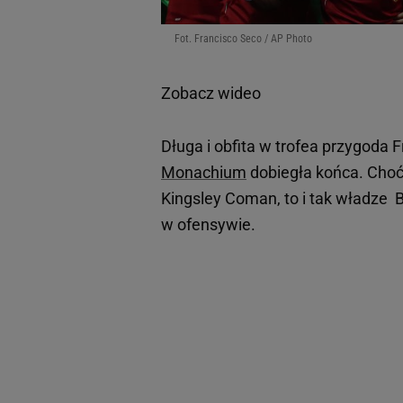
Fot. Francisco Seco / AP Photo
Zobacz wideo
Długa i obfita w trofea przygoda 
Monachium
dobiegła końca. Choć
Kingsley Coman, to i tak władze
w ofensywie.