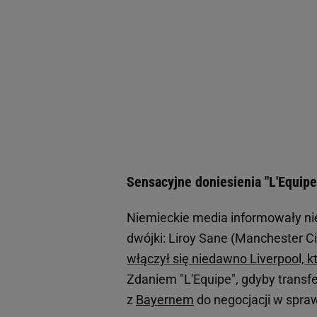
Sensacyjne doniesienia "L'Equi
Niemieckie media informowały nie
dwójki: Liroy Sane (Manchester Ci
włączył się niedawno Liverpool, k
Zdaniem "L'Equipe", gdyby transfe
z
Bayernem
do negocjacji w spra