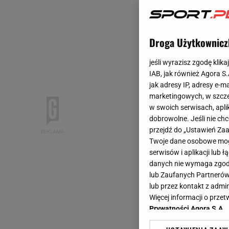
Droga Użytkownicz
jeśli wyrazisz zgodę klika
IAB, jak również Agora S
jak adresy IP, adresy e-m
marketingowych, w szcze
w swoich serwisach, aplik
dobrowolne. Jeśli nie ch
przejdź do „Ustawień Z
Twoje dane osobowe mogą
serwisów i aplikacji lub
danych nie wymaga zgody 
lub Zaufanych Partnerów
lub przez kontakt z admi
Więcej informacji o prz
Prywatności Agora S.A.