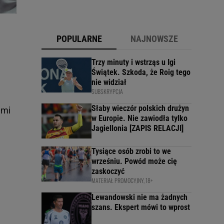
POPULARNE
NAJNOWSZE
Trzy minuty i wstrząs u Igi
Świątek. Szkoda, że Roig tego
nie widział
SUBSKRYPCJA
Słaby wieczór polskich drużyn
ami
w Europie. Nie zawiodła tylko
Jagiellonia [ZAPIS RELACJI]
Tysiące osób zrobi to we
wrześniu. Powód może cię
zaskoczyć
MATERIAŁ PROMOCYJNY, 18+
Lewandowski nie ma żadnych
szans. Ekspert mówi to wprost