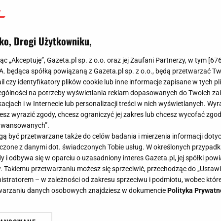
ko, Drogi Użytkowniku,
jąc „Akceptuję”, Gazeta.pl sp. z o.o. oraz jej Zaufani Partnerzy, w tym [
67
.A. będąca spółką powiązaną z Gazeta.pl sp. z o.o., będą przetwarzać T
ail czy identyfikatory plików cookie lub inne informacje zapisane w tych p
gólności na potrzeby wyświetlania reklam dopasowanych do Twoich zain
acjach i w Internecie lub personalizacji treści w nich wyświetlanych. Wyr
cesz wyrazić zgody, chcesz ograniczyć jej zakres lub chcesz wycofać zgo
aawansowanych”.
 być przetwarzane także do celów badania i mierzenia informacji dot
 łączone z danymi dot. świadczonych Tobie usług. W określonych przypad
i odbywa się w oparciu o uzasadniony interes Gazeta.pl, jej spółki powi
. Takiemu przetwarzaniu możesz się sprzeciwić, przechodząc do „Ust
nistratorem – w zależności od zakresu sprzeciwu i podmiotu, wobec które
etwarzaniu danych osobowych znajdziesz w dokumencie
Polityka Prywatn