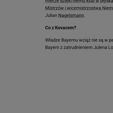
mierze dzięki niemu klub w błyska
Mistrzów i wicemistrzostwa Niem
Julian
Nagelsmann
.
Co z Kovacem?
Władze Bayernu wciąż nie są w pe
Bayern z zatrudnieniem Julena Lop