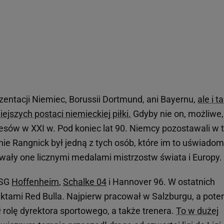
ezentacji Niemiec, Borussii Dortmund, ani Bayernu,
ale i t
ejszych postaci niemieckiej piłki.
Gdyby nie on, możliwe,
esów w XXI w. Pod koniec lat 90. Niemcy pozostawali w t
ie Rangnick był jedną z tych osób, które im to uświadomi
ały one licznymi medalami mistrzostw świata i Europy.
TSG
Hoffenheim
,
Schalke 04
i Hannover 96. W ostatnich
jektami Red Bulla. Najpierw pracował w Salzburgu, a pot
ł rolę dyrektora sportowego, a także trenera.
To w dużej