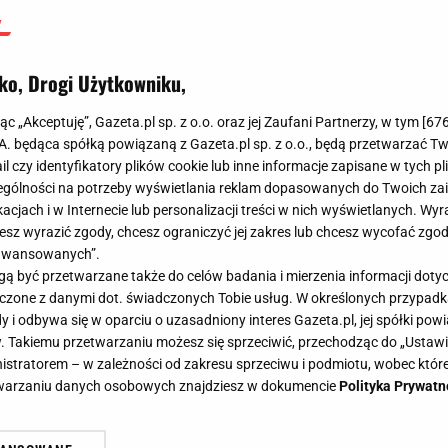
ko, Drogi Użytkowniku,
jąc „Akceptuję”, Gazeta.pl sp. z o.o. oraz jej Zaufani Partnerzy, w tym [
67
.A. będąca spółką powiązaną z Gazeta.pl sp. z o.o., będą przetwarzać T
ail czy identyfikatory plików cookie lub inne informacje zapisane w tych p
gólności na potrzeby wyświetlania reklam dopasowanych do Twoich zain
acjach i w Internecie lub personalizacji treści w nich wyświetlanych. Wyr
cesz wyrazić zgody, chcesz ograniczyć jej zakres lub chcesz wycofać zgo
aawansowanych”.
 być przetwarzane także do celów badania i mierzenia informacji dot
 łączone z danymi dot. świadczonych Tobie usług. W określonych przypad
i odbywa się w oparciu o uzasadniony interes Gazeta.pl, jej spółki powi
. Takiemu przetwarzaniu możesz się sprzeciwić, przechodząc do „Ust
nistratorem – w zależności od zakresu sprzeciwu i podmiotu, wobec które
etwarzaniu danych osobowych znajdziesz w dokumencie
Polityka Prywatn