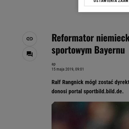
USTAWIENIA ZAA
Klikając „Akceptuję” wyra
Zaufanych Partnerów i A
dotyczące plików cookie,
odnośnik „Ustawienia pr
plików cookie możliwa je
Reformator niemieck
My, nasi Zaufani Partne
sportowym Bayernu
Użycie dokładnych danych
Przechowywanie informacji
badnie odbiorców i uleps
ap
15 maja 2019, 09:01
Ralf Rangnick mógł zostać dyre
donosi portal sportbild.bild.de.