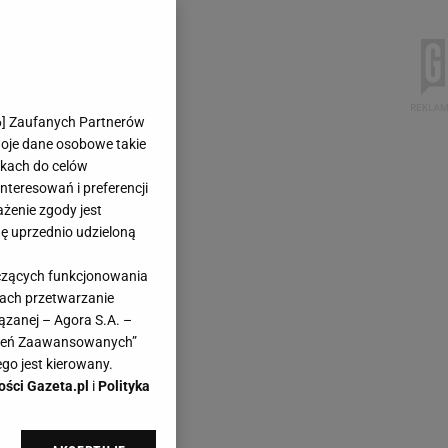
6
] Zaufanych Partnerów
woje dane osobowe takie
likach do celów
teresowań i preferencji
ażenie zgody jest
dę uprzednio udzieloną
yczących funkcjonowania
kach przetwarzanie
ązanej – Agora S.A. –
awień Zaawansowanych”
go jest kierowany.
ości Gazeta.pl
i
Polityka