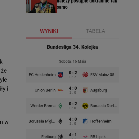
należy postąpić dokładnie tak
samo
WYNIKI
TABELA
Bundesliga 34. Kolejka
ak
Sobota, 16 Maja
 że
0 : 2
FC Heidenheim
FSV Mainz 05
0 : 2
yle
ły i
4 : 0
Union Berlin
Augsburg
2 : 0
0 : 2
Werder Brema
Borussia Dortmund
0 : 0
4 : 0
em w
Borussia M'gladbach
Hoffenheim
2 : 0
4 : 1
Freiburg
RB Lipsk