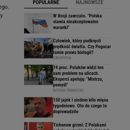
POPULARNE
NAJNOWSZE
ego.
ny
W Rosji zawrzało. "Polska
stawia nieakceptowalne
warunki"
Człowiek, który podkręcił
prędkość światła. Czy Pogacar
łamie prawa biologii?
SUBSKRYPCJA
74 proc. Polaków widzi ten
sam problem na ulicach.
Eksperci apelują: "Mistrzu,
pomyśl"
MATERIAŁ PROMOCYJNY
150 jajek i siedem kilo mięsa
tygodniowo. Oto do czego to
doprowadziło
Tichonow grzmi: Z Polakami