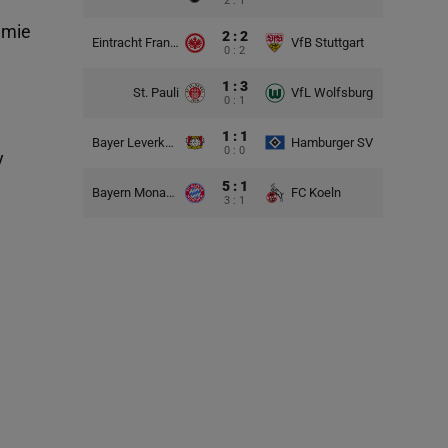
2 : 1
jmie
2 : 2
Eintracht Frankfurt
VfB Stuttgart
0 : 2
1 : 3
St. Pauli
VfL Wolfsburg
0 : 1
1 : 1
Bayer Leverkusen
Hamburger SV
0 : 0
y
5 : 1
Bayern Monachium
FC Koeln
3 : 1