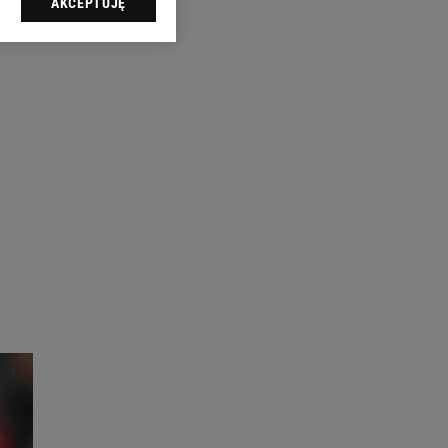
AKCEPTUJĘ
l sp. z o.o., jej
ić swoje preferencje
arzania danych poprzez
ych”. Zmiana ustawień
ach:
 celów identyfikacji.
omiar reklam i treści,