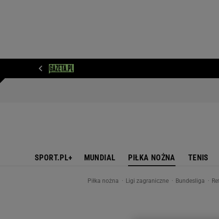
WIADOMOŚCI
NEXT
SPORT
PLOTEK
D
SPORT.PL+
MUNDIAL
PIŁKA NOŻNA
TENIS
Piłka nożna
Ligi zagraniczne
Bundesliga
Re