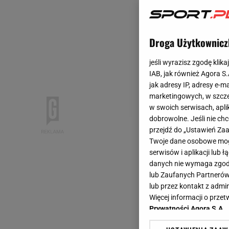
Droga Użytkownicz
jeśli wyrazisz zgodę klika
IAB, jak również Agora S
jak adresy IP, adresy e-m
marketingowych, w szcze
w swoich serwisach, aplik
dobrowolne. Jeśli nie ch
przejdź do „Ustawień Z
Twoje dane osobowe mogą
serwisów i aplikacji lub
danych nie wymaga zgody 
lub Zaufanych Partnerów
lub przez kontakt z admi
Więcej informacji o prz
Prywatności Agora S.A.