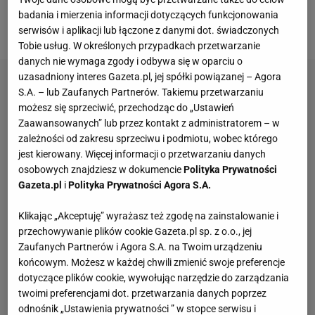
Wówczas w ośmiu swoich pierwszych
meczach
o
badania i mierzenia informacji dotyczących funkcjonowania
stawkę w nowym sezonie strzelił dziesięć goli.
serwisów i aplikacji lub łączone z danymi dot. świadczonych
Tobie usług. W określonych przypadkach przetwarzanie
danych nie wymaga zgody i odbywa się w oparciu o
uzasadniony interes Gazeta.pl, jej spółki powiązanej – Agora
S.A. – lub Zaufanych Partnerów. Takiemu przetwarzaniu
możesz się sprzeciwić, przechodząc do „Ustawień
Zaawansowanych” lub przez kontakt z administratorem – w
zależności od zakresu sprzeciwu i podmiotu, wobec którego
jest kierowany. Więcej informacji o przetwarzaniu danych
osobowych znajdziesz w dokumencie
Polityka Prywatności
Gazeta.pl
i
Polityka Prywatności Agora S.A.
Klikając „Akceptuję” wyrażasz też zgodę na zainstalowanie i
przechowywanie plików cookie Gazeta.pl sp. z o.o., jej
Zaufanych Partnerów i Agora S.A. na Twoim urządzeniu
końcowym. Możesz w każdej chwili zmienić swoje preferencje
dotyczące plików cookie, wywołując narzędzie do zarządzania
twoimi preferencjami dot. przetwarzania danych poprzez
odnośnik „Ustawienia prywatności ” w stopce serwisu i