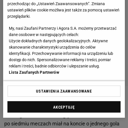
przechodząc do „Ustawień Zaawansowanych”. Zmiana
ustawień plików cookie możliwa jest także za pomocą ustawień
przeglądarki.
My, nasi Zaufani Partnerzy i Agora S.A. możemy przetwarzać
dane osobowe w następujących celach:
Użycie dokładnych danych geolokalizacyjnych. Aktywne
skanowanie charakterystyki urządzenia do celów
identyfikacji. Przechowywanie informacji na urządzeniu lub
dostęp do nich. Spersonalizowane reklamy i treści, pomiar
reklam i treści, badnie odbiorców i ulepszanie usług.
Lista Zaufanych Partnerów
USTAWIENIA ZAAWANSOWANE
Na razie w obecnym sezonie Lewandowski rozegrał
siedem meczów o stawkę w klubie i strzelił w nich
AKCEPTUJĘ
osiem goli, w czterech rozgrywkach. Rok temu Polak
po siedmiu meczach miał na koncie o jednego gola