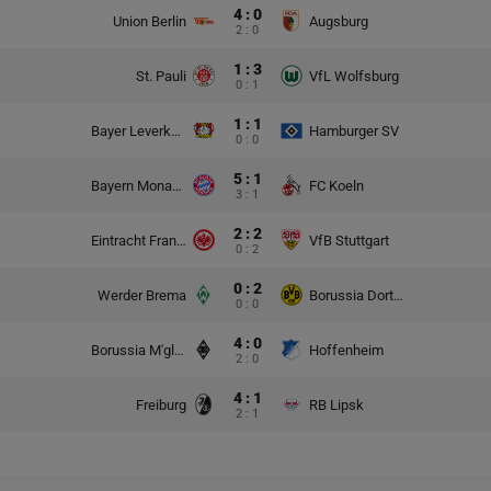
4 : 0
Union Berlin
Augsburg
2 : 0
1 : 3
St. Pauli
VfL Wolfsburg
0 : 1
1 : 1
Bayer Leverkusen
Hamburger SV
0 : 0
5 : 1
Bayern Monachium
FC Koeln
3 : 1
2 : 2
Eintracht Frankfurt
VfB Stuttgart
0 : 2
0 : 2
Werder Brema
Borussia Dortmund
0 : 0
4 : 0
Borussia M'gladbach
Hoffenheim
2 : 0
4 : 1
Freiburg
RB Lipsk
2 : 1