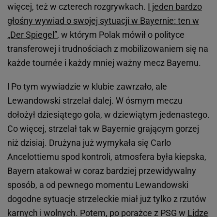
więcej, też w czterech rozgrywkach.
I jeden bardzo
głośny wywiad o swojej sytuacji w Bayernie: ten w
„Der Spiegel”
, w którym Polak mówił o polityce
transferowej i trudnościach z mobilizowaniem się na
każde tournée i każdy mniej ważny mecz Bayernu.
l Po tym wywiadzie w klubie zawrzało, ale
Lewandowski strzelał dalej. W ósmym meczu
dołożył dziesiątego gola, w dziewiątym jedenastego.
Co więcej, strzelał tak w Bayernie grającym gorzej
niż dzisiaj. Drużyna już wymykała się Carlo
Ancelottiemu spod kontroli, atmosfera była kiepska,
Bayern atakował w coraz bardziej przewidywalny
sposób, a od pewnego momentu Lewandowski
dogodne sytuacje strzeleckie miał już tylko z rzutów
karnych i wolnych. Potem, po porażce z PSG w
Lidze