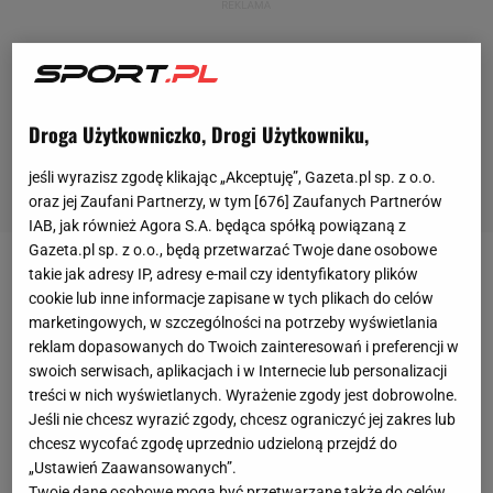
Droga Użytkowniczko, Drogi Użytkowniku,
jeśli wyrazisz zgodę klikając „Akceptuję”, Gazeta.pl sp. z o.o.
oraz jej Zaufani Partnerzy, w tym [
676
] Zaufanych Partnerów
IAB, jak również Agora S.A. będąca spółką powiązaną z
Gazeta.pl sp. z o.o., będą przetwarzać Twoje dane osobowe
takie jak adresy IP, adresy e-mail czy identyfikatory plików
W piątek o 20:30 już piąty
mecz
Bayernu w 14 dni: w
cookie lub inne informacje zapisane w tych plikach do celów
Bundeslidze z Herthą. I jeśli Robert Lewandowski w
marketingowych, w szczególności na potrzeby wyświetlania
nim zagra (we wtorek przesiedział na ławce cały
reklam dopasowanych do Twoich zainteresowań i preferencji w
swoich serwisach, aplikacjach i w Internecie lub personalizacji
zremisowany 1:1
mecz
z Augsburgiem, trener Niko
treści w nich wyświetlanych. Wyrażenie zgody jest dobrowolne.
Kovac chciał, by odpoczął przy tak wymagającym
Jeśli nie chcesz wyrazić zgody, chcesz ograniczyć jej zakres lub
terminarzu), to będzie się mierzył z prywatnym
chcesz wycofać zgodę uprzednio udzieloną przejdź do
„Ustawień Zaawansowanych”.
strzeleckim rekordem, który wyśrubował rok temu.
Twoje dane osobowe mogą być przetwarzane także do celów