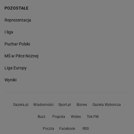
POZOSTAŁE
Reprezentacja
I liga
Puchar Polski
MŚ w Piłce Nożnej
Liga Europy
Wyniki
Gazeta.pl
Wiadomości
Sport.pl
Biznes
Gazeta Wyborcza
Buzz
Pogoda
Wideo
Tok.FM
Poczta
Facebook
RSS