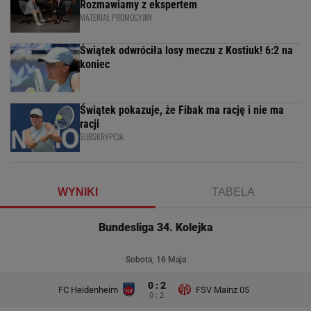
Rozmawiamy z ekspertem
MATERIAŁ PROMOCYJNY
Świątek odwróciła losy meczu z Kostiuk! 6:2 na
koniec
Świątek pokazuje, że Fibak ma rację i nie ma
racji
SUBSKRYPCJA
WYNIKI
TABELA
Bundesliga 34. Kolejka
Sobota, 16 Maja
0 : 2
FC Heidenheim
FSV Mainz 05
0 : 2