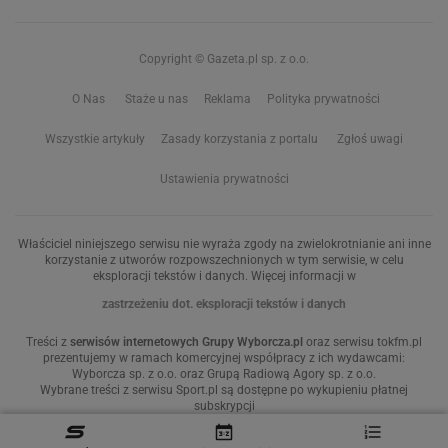
Copyright © Gazeta.pl sp. z o.o.
O Nas
Staże u nas
Reklama
Polityka prywatności
Wszystkie artykuły
Zasady korzystania z portalu
Zgłoś uwagi
Ustawienia prywatności
Właściciel niniejszego serwisu nie wyraża zgody na zwielokrotnianie ani inne
korzystanie z utworów rozpowszechnionych w tym serwisie, w celu
eksploracji tekstów i danych. Więcej informacji w
zastrzeżeniu dot. eksploracji tekstów i danych
Treści z
serwisów internetowych Grupy Wyborcza.pl
oraz serwisu tokfm.pl
prezentujemy w ramach komercyjnej współpracy z ich wydawcami:
Wyborcza sp. z o.o. oraz Grupą Radiową Agory sp. z o.o.
Wybrane treści z serwisu Sport.pl są dostępne po wykupieniu płatnej
subskrypcji