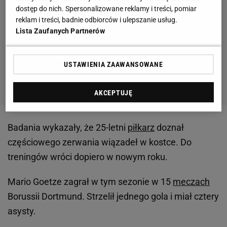
dostęp do nich. Spersonalizowane reklamy i treści, pomiar
reklam i treści, badnie odbiorców i ulepszanie usług.
Lista Zaufanych Partnerów
USTAWIENIA ZAAWANSOWANE
AKCEPTUJĘ
Badania wykazały, że 25-letni
piłkarz
doznał
częściowego zerwania wiązadeł w kostce. Do
treningów wróci dopiero w nowym roku.
Mario Goetze zagrał w tym sezonie w 15
meczach
Borussii Dortmund. Strzelił jednego gola i miał cztery
asysty.