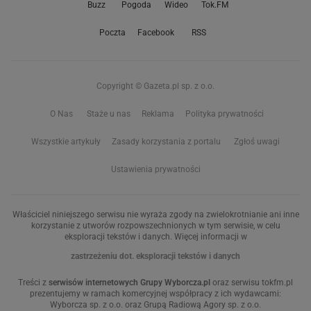
Buzz
Pogoda
Wideo
Tok.FM
Poczta
Facebook
RSS
Copyright © Gazeta.pl sp. z o.o.
O Nas
Staże u nas
Reklama
Polityka prywatności
Wszystkie artykuły
Zasady korzystania z portalu
Zgłoś uwagi
Ustawienia prywatności
Właściciel niniejszego serwisu nie wyraża zgody na zwielokrotnianie ani inne
korzystanie z utworów rozpowszechnionych w tym serwisie, w celu
eksploracji tekstów i danych. Więcej informacji w
zastrzeżeniu dot. eksploracji tekstów i danych
Treści z
serwisów internetowych Grupy Wyborcza.pl
oraz serwisu tokfm.pl
prezentujemy w ramach komercyjnej współpracy z ich wydawcami:
Wyborcza sp. z o.o. oraz Grupą Radiową Agory sp. z o.o.