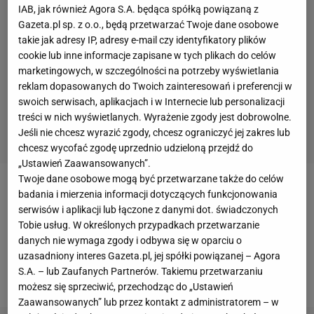
IAB, jak również Agora S.A. będąca spółką powiązaną z
Gazeta.pl sp. z o.o., będą przetwarzać Twoje dane osobowe
takie jak adresy IP, adresy e-mail czy identyfikatory plików
cookie lub inne informacje zapisane w tych plikach do celów
marketingowych, w szczególności na potrzeby wyświetlania
reklam dopasowanych do Twoich zainteresowań i preferencji w
swoich serwisach, aplikacjach i w Internecie lub personalizacji
treści w nich wyświetlanych. Wyrażenie zgody jest dobrowolne.
Jeśli nie chcesz wyrazić zgody, chcesz ograniczyć jej zakres lub
chcesz wycofać zgodę uprzednio udzieloną przejdź do
„Ustawień Zaawansowanych”.
Twoje dane osobowe mogą być przetwarzane także do celów
Uraz
Mario Goetze
okazał się na tyle poważny, że
badania i mierzenia informacji dotyczących funkcjonowania
serwisów i aplikacji lub łączone z danymi dot. świadczonych
pomocnik Borussii Dortmund nie wróci na boisko w
Tobie usług. W określonych przypadkach przetwarzanie
tym roku. Pierwsze diagnozy sztabu medycznego
danych nie wymaga zgody i odbywa się w oparciu o
BVB
są jasne. 63-krotny reprezentant Niemiec
uzasadniony interes Gazeta.pl, jej spółki powiązanej – Agora
S.A. – lub Zaufanych Partnerów. Takiemu przetwarzaniu
będzie pauzował sześć tygodni.
możesz się sprzeciwić, przechodząc do „Ustawień
Zaawansowanych” lub przez kontakt z administratorem – w