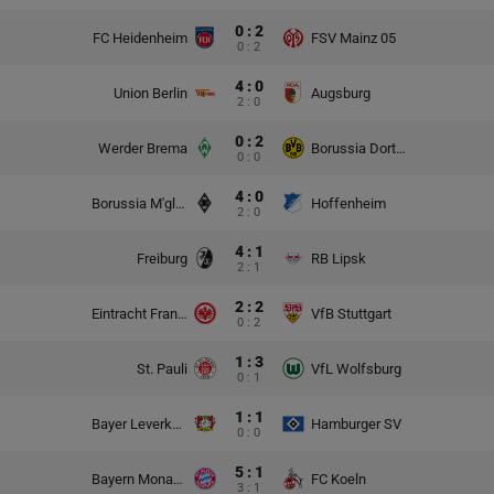
0 : 2
FC Heidenheim
FSV Mainz 05
0 : 2
4 : 0
Union Berlin
Augsburg
2 : 0
0 : 2
Werder Brema
Borussia Dortmund
0 : 0
4 : 0
Borussia M'gladbach
Hoffenheim
2 : 0
4 : 1
Freiburg
RB Lipsk
2 : 1
2 : 2
Eintracht Frankfurt
VfB Stuttgart
0 : 2
1 : 3
St. Pauli
VfL Wolfsburg
0 : 1
1 : 1
Bayer Leverkusen
Hamburger SV
0 : 0
5 : 1
Bayern Monachium
FC Koeln
3 : 1