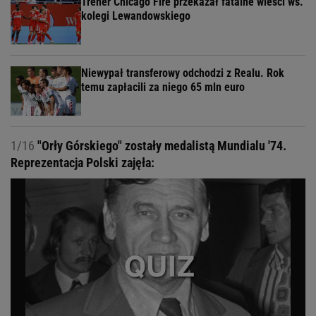
Trener Chicago Fire przekazał fatalne wieści ws.
kolegi Lewandowskiego
Niewypał transferowy odchodzi z Realu. Rok
temu zapłacili za niego 65 mln euro
1/16
"Orły Górskiego" zostały medalistą Mundialu '74.
Reprezentacja Polski zajęła: