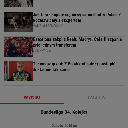
Jak teraz kupuje się nowy samochód w Polsce?
Rozmawiamy z ekspertem
MATERIAŁ PROMOCYJNY
Barcelona zakpi z Realu Madryt. Cała Hiszpania
żyje jednym transferem
SUBSKRYPCJA
Tichonow grzmi: Z Polakami należy postąpić
dokładnie tak samo
WYNIKI
TABELA
Bundesliga 34. Kolejka
Sobota, 16 Maja