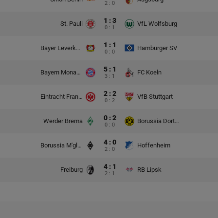
2 : 0
1 : 3
St. Pauli
VfL Wolfsburg
0 : 1
1 : 1
Bayer Leverkusen
Hamburger SV
0 : 0
5 : 1
Bayern Monachium
FC Koeln
3 : 1
2 : 2
Eintracht Frankfurt
VfB Stuttgart
0 : 2
0 : 2
Werder Brema
Borussia Dortmund
0 : 0
4 : 0
Borussia M'gladbach
Hoffenheim
2 : 0
4 : 1
Freiburg
RB Lipsk
2 : 1