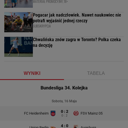
MATERIAŁ PROMOCYJNY, 18+
Pogacar jak nadczłowiek. Nawet naukowiec nie
potrafi wyjaśnić jednej rzeczy
SUBSKRYPCJA
Chwalińska znów zagra w Toronto? Polka czeka
na decyzję
WYNIKI
TABELA
Bundesliga 34. Kolejka
Sobota, 16 Maja
0 : 2
FC Heidenheim
FSV Mainz 05
0 : 2
4 : 0
Union Berlin
Augsburg