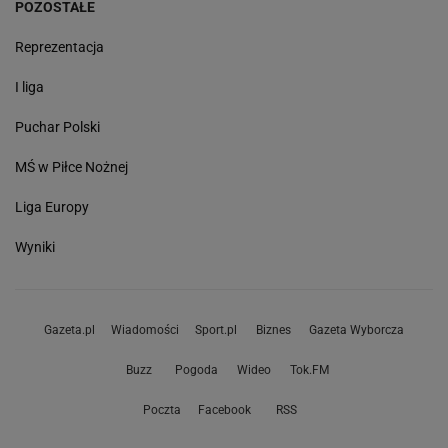
POZOSTAŁE
Reprezentacja
I liga
Puchar Polski
MŚ w Piłce Nożnej
Liga Europy
Wyniki
Gazeta.pl
Wiadomości
Sport.pl
Biznes
Gazeta Wyborcza
Buzz
Pogoda
Wideo
Tok.FM
Poczta
Facebook
RSS