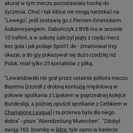
akurat w tym meczu pozostawiała trochę do
życzenia. Choć i tak kibice nie mogą narzekać na
"Lewego", jeśli zestawią go z Pierrem-Emerickiem
Aubameyangiem. Gabończyk z BVB ma w sezonie
10 trafień, a w sobotę zaliczył piąty z rzędu mecz
bez gola i jak podaje Sport1.de - zmarnował trzy
okazje, a do
gry
pokazywał się dużo rzadziej niż
Polak; miał tylko 25 kontaktów z piłką.
"Lewandowski nie grał przez ostatnie półtora meczu
Bayernu [zszedł z drobną kontuzją mięśniową w
połowie spotkania z Lipskiem w poprzedniej kolejce
Bundesligi, a później opuścił spotkanie z Celtikiem w
Champions League
] i ta przerwa była dla niego
dobra" - pisze "Abendzeitung Muenchen". "Zdobył
swoją 162. bramkę w
lidze
, tyle samo w karierze