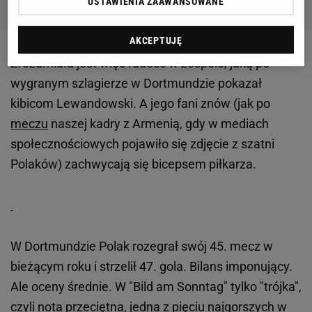
USTAWIENIA ZAAWANSOWANE
AKCEPTUJĘ
Zrozumiała jest więc radość w zespole, jaką po
wygranym szlagierze w Dortmundzie pokazał
kibicom Lewandowski. A jego fani znów (jak po
meczu
naszej kadry z Armenią, gdy w mediach
społecznościowych pojawiło się zdjęcie z szatni
Polaków) zachwycają się bicepsem piłkarza.
W Dortmundzie Polak rozegrał swój 45. mecz w
bieżącym roku i strzelił 47. gola. Bilans imponujący.
Ale oceny średnie. W "Bild am Sonntag" tylko "trójka",
czyli nota przeciętna, jedna z pięciu najgorszych w