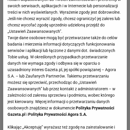
Siedem meczów i siedem zwycięstw (jedno po
swoich serwisach, aplikacjach i w Internecie lub personalizacji
rzutach karnych, z Lipskiem w Pucharze Niemiec) -
treści w nich wyświetlanych. Wyrażenie zgody jest dobrowolne.
to bilans Juppa Heynckessa po kolejnym powrocie
Jeśli nie chcesz wyrazić zgody, chcesz ograniczyć jej zakres lub
na trenerską ławkę Bayernu. W momencie
chcesz wycofać zgodę uprzednio udzieloną przejdź do
„Ustawień Zaawansowanych”.
zwolnienia Carla Ancelottiego mistrz Niemiec tracił
Twoje dane osobowe mogą być przetwarzane także do celów
pięć punktów do prowadzącej w tabeli Bundesligi
badania i mierzenia informacji dotyczących funkcjonowania
Borussii. Teraz jest pierwszy, wyprzedza ją o sześć
serwisów i aplikacji lub łączone z danymi dot. świadczonych
Tobie usług. W określonych przypadkach przetwarzanie
"oczek" (między Bayernem a BVB jest jeszcze
danych nie wymaga zgody i odbywa się w oparciu o
mający o cztery punkty mniej od lidera Lipsk).
uzasadniony interes Gazeta.pl, jej spółki powiązanej – Agora
S.A. – lub Zaufanych Partnerów. Takiemu przetwarzaniu
możesz się sprzeciwić, przechodząc do „Ustawień
Zaawansowanych” lub przez kontakt z administratorem – w
zależności od zakresu sprzeciwu i podmiotu, wobec którego
jest kierowany. Więcej informacji o przetwarzaniu danych
osobowych znajdziesz w dokumencie
Polityka Prywatności
Gazeta.pl
i
Polityka Prywatności Agora S.A.
Klikając „Akceptuję” wyrażasz też zgodę na zainstalowanie i