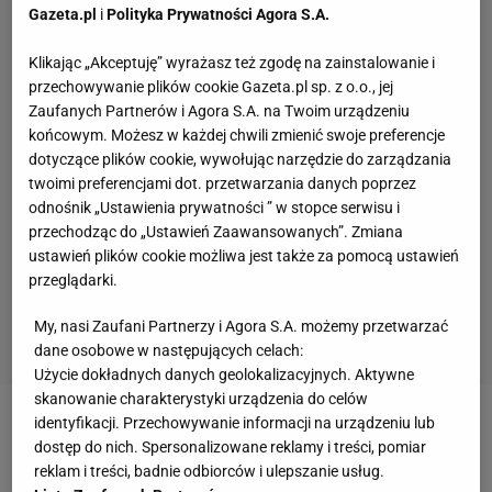
Gazeta.pl
i
Polityka Prywatności Agora S.A.
Klikając „Akceptuję” wyrażasz też zgodę na zainstalowanie i
przechowywanie plików cookie Gazeta.pl sp. z o.o., jej
Zaufanych Partnerów i Agora S.A. na Twoim urządzeniu
końcowym. Możesz w każdej chwili zmienić swoje preferencje
dotyczące plików cookie, wywołując narzędzie do zarządzania
twoimi preferencjami dot. przetwarzania danych poprzez
odnośnik „Ustawienia prywatności ” w stopce serwisu i
przechodząc do „Ustawień Zaawansowanych”. Zmiana
ustawień plików cookie możliwa jest także za pomocą ustawień
przeglądarki.
My, nasi Zaufani Partnerzy i Agora S.A. możemy przetwarzać
dane osobowe w następujących celach:
Użycie dokładnych danych geolokalizacyjnych. Aktywne
skanowanie charakterystyki urządzenia do celów
identyfikacji. Przechowywanie informacji na urządzeniu lub
Początkowo większość obserwatorów przyznała
dostęp do nich. Spersonalizowane reklamy i treści, pomiar
trafienie Polakowi, ale potem za strzelca oficjalnie
reklam i treści, badnie odbiorców i ulepszanie usług.