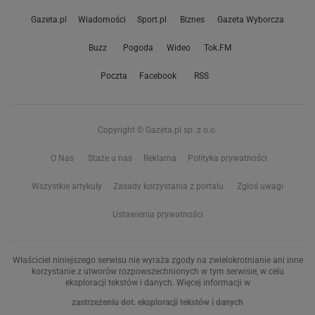
Gazeta.pl
Wiadomości
Sport.pl
Biznes
Gazeta Wyborcza
Buzz
Pogoda
Wideo
Tok.FM
Poczta
Facebook
RSS
Copyright © Gazeta.pl sp. z o.o.
O Nas
Staże u nas
Reklama
Polityka prywatności
Wszystkie artykuły
Zasady korzystania z portalu
Zgłoś uwagi
Ustawienia prywatności
Właściciel niniejszego serwisu nie wyraża zgody na zwielokrotnianie ani inne
korzystanie z utworów rozpowszechnionych w tym serwisie, w celu
eksploracji tekstów i danych. Więcej informacji w
zastrzeżeniu dot. eksploracji tekstów i danych