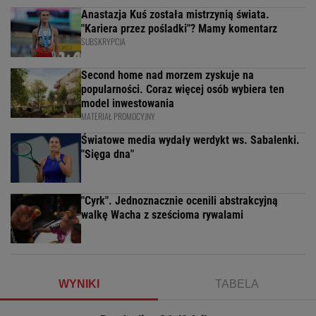
Anastazja Kuś została mistrzynią świata.
"Kariera przez pośladki"? Mamy komentarz
SUBSKRYPCJA
Second home nad morzem zyskuje na
popularności. Coraz więcej osób wybiera ten
model inwestowania
MATERIAŁ PROMOCYJNY
Światowe media wydały werdykt ws. Sabalenki.
"Sięga dna"
"Cyrk". Jednoznacznie ocenili abstrakcyjną
walkę Wacha z sześcioma rywalami
WYNIKI
TABELA