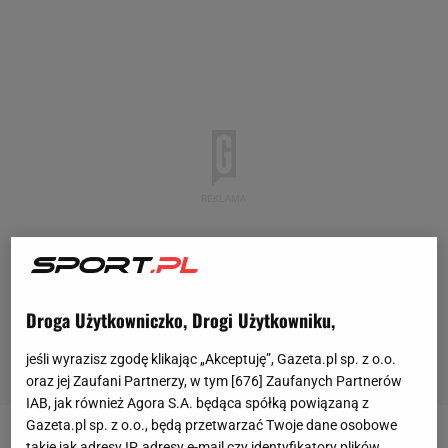
Droga Użytkowniczko, Drogi Użytkowniku,
jeśli wyrazisz zgodę klikając „Akceptuję”, Gazeta.pl sp. z o.o.
oraz jej Zaufani Partnerzy, w tym [
676
] Zaufanych Partnerów
IAB, jak również Agora S.A. będąca spółką powiązaną z
Gazeta.pl sp. z o.o., będą przetwarzać Twoje dane osobowe
takie jak adresy IP, adresy e-mail czy identyfikatory plików