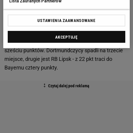
uznano Alabę. Czy to była dobra decyzja?
Lista Zaufanych Partnerów
Pierwszego gola dla Bayernu strzelił Arjen Robben, a
USTAWIENIA ZAAWANSOWANE
na 2-0 trafił Robert Lewandowski pięknym
trafieniem piętą. Dzięki zwycięstwu Bayern
AKCEPTUJĘ
powiększył swoją przewagę w tabeli nad BVB do
sześciu punktów. Dortmundczycy spadli na trzecie
miejsce, drugie jest RB Lipsk - z 22 pkt traci do
Bayernu cztery punkty.