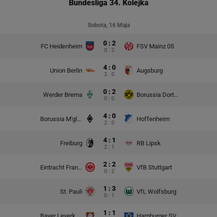
Bundesliga 34. Kolejka
Sobota, 16 Maja
0 : 2
FC Heidenheim
FSV Mainz 05
0 : 2
4 : 0
Union Berlin
Augsburg
2 : 0
0 : 2
Werder Brema
Borussia Dortmund
0 : 0
4 : 0
Borussia M'gladbach
Hoffenheim
2 : 0
4 : 1
Freiburg
RB Lipsk
2 : 1
2 : 2
Eintracht Frankfurt
VfB Stuttgart
0 : 2
1 : 3
St. Pauli
VfL Wolfsburg
0 : 1
1 : 1
Bayer Leverkusen
Hamburger SV