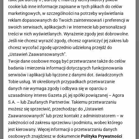
Piłkę w pole karne wrzucił David Alaba, sięgnąć jej
cookie lub inne informacje zapisane w tych plikach do celów
chciał Robert Lewandowski, a gdy ta wpadała do
marketingowych, w szczególności na potrzeby wyświetlania
siatki czyhał na nią James Rodriguez. Kto tak
reklam dopasowanych do Twoich zainteresowań i preferencji w
naprawdę strzelił tego gola?
swoich serwisach, aplikacjach i w Internecie lub personalizacji
treści w nich wyświetlanych. Wyrażenie zgody jest dobrowolne.
Jeśli nie chcesz wyrazić zgody, chcesz ograniczyć jej zakres lub
chcesz wycofać zgodę uprzednio udzieloną przejdź do
„Ustawień Zaawansowanych”.
Twoje dane osobowe mogą być przetwarzane także do celów
badania i mierzenia informacji dotyczących funkcjonowania
serwisów i aplikacji lub łączone z danymi dot. świadczonych
Tobie usług. W określonych przypadkach przetwarzanie
danych nie wymaga zgody i odbywa się w oparciu o
uzasadniony interes Gazeta.pl, jej spółki powiązanej – Agora
S.A. – lub Zaufanych Partnerów. Takiemu przetwarzaniu
możesz się sprzeciwić, przechodząc do „Ustawień
Zaawansowanych” lub przez kontakt z administratorem – w
zależności od zakresu sprzeciwu i podmiotu, wobec którego
jest kierowany. Więcej informacji o przetwarzaniu danych
osobowych znajdziesz w dokumencie
Polityka Prywatności