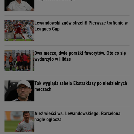
Lewandowski znów strzelił! Pierwsze trafienie w
Leagues Cup
Dwa mecze, dwie porażki faworytów. Oto co się
wydarzyło w I lidze
Tak wygląda tabela Ekstraklasy po niedzielnych
meczach
Ależ wieści ws. Lewandowskiego. Barcelona
nagle ogłasza