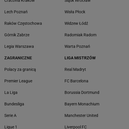
Cracovia Kraków
Śląsk Wrocław
Lech Poznań
Wisła Płock
Raków Częstochowa
Widzew Łódź
Górnik Zabrze
Radomiak Radom
Legia Warszawa
Warta Poznań
ZAGRANICZNE
LIGA MISTRZÓW
Polacy za granicą
Real Madryt
Premier League
FC Barcelona
La Liga
Borussia Dortmund
Bundesliga
Bayern Monachium
Serie A
Manchester United
Ligue 1
Liverpool FC