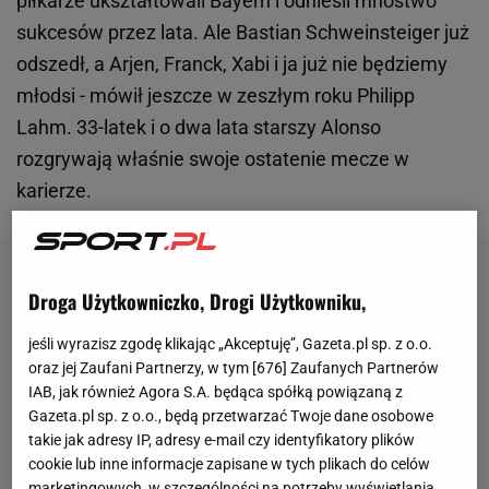
piłkarze ukształtowali Bayern i odnieśli mnóstwo
sukcesów przez lata. Ale Bastian Schweinsteiger już
odszedł, a Arjen, Franck, Xabi i ja już nie będziemy
młodsi - mówił jeszcze w zeszłym roku Philipp
Lahm. 33-latek i o dwa lata starszy Alonso
rozgrywają właśnie swoje ostatenie mecze w
karierze.
Droga Użytkowniczko, Drogi Użytkowniku,
jeśli wyrazisz zgodę klikając „Akceptuję”, Gazeta.pl sp. z o.o.
oraz jej Zaufani Partnerzy, w tym [
676
] Zaufanych Partnerów
IAB, jak również Agora S.A. będąca spółką powiązaną z
Gazeta.pl sp. z o.o., będą przetwarzać Twoje dane osobowe
takie jak adresy IP, adresy e-mail czy identyfikatory plików
cookie lub inne informacje zapisane w tych plikach do celów
marketingowych, w szczególności na potrzeby wyświetlania