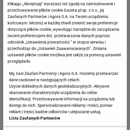
Klikając „Akceptuję” wyrażasz też zgodę na zainstalowanie i
Za to
Franck Ribery
ma 34 lata, Arjen Robben 33,
przechowywanie plików cookie Gazeta.pl sp. z o.o., jej
Zaufanych Partnerów i Agora S.A. na Twoim urządzeniu
Manuel Neuer i Rafinha mają po 31 lat. Do
końcowym. Możesz w każdej chwili zmienić swoje preferencje
"trzydziestki" dobijają Arturo Vidal (29 lat) oraz
dotyczące plików cookie, wywołując narzędzie do zarządzania
Robert Lewandowski, Javi Martinez, Jerome
twoimi preferencjami dot. przetwarzania danych poprzez
odnośnik „Ustawienia prywatności ” w stopce serwisu i
Boateng i Mats Hummels (po 28 lat). Nie ma co się
przechodząc do „Ustawień Zaawansowanych”. Zmiana
oszukiwać, Bayern to jedna z najstarszych drużyn w
ustawień plików cookie możliwa jest także za pomocą ustawień
europejskiej czołówce - na ćwierćfinał z
Realem
przeglądarki.
Madryt wystawił skład o średniej wieku bliskiej 29
My, nasi Zaufani Partnerzy i Agora S.A. możemy przetwarzać
lat.
dane osobowe w następujących celach:
Użycie dokładnych danych geolokalizacyjnych. Aktywne
Problemy z kontuzjami
skanowanie charakterystyki urządzenia do celów
identyfikacji. Przechowywanie informacji na urządzeniu lub
Również wiek piłkarzy ma ogromne znaczenie przy
dostęp do nich. Spersonalizowane reklamy i treści, pomiar
reklam i treści, badnie odbiorców i ulepszanie usług.
kontuzjach, jakie trapiły Bayern w kluczowych
Lista Zaufanych Partnerów
momentach w ostatnich sezonach. Pep Guardiola