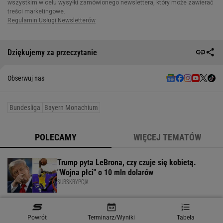
Dziękujemy za przeczytanie
Obserwuj nas
Bundesliga
Bayern Monachium
POLECAMY
WIĘCEJ TEMATÓW
Trump pyta LeBrona, czy czuje się kobietą.
"Wojna płci" o 10 mln dolarów
SUBSKRYPCJA
Maradona wraca na ławkę trenerską. Czekał na
Powrót
Terminarz/Wyniki
Tabela
to 5 lat