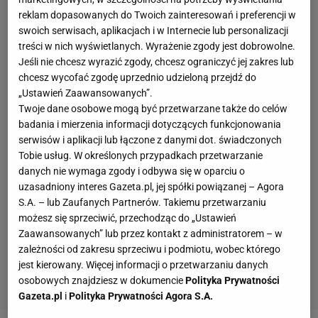
reklam dopasowanych do Twoich zainteresowań i preferencji w
swoich serwisach, aplikacjach i w Internecie lub personalizacji
treści w nich wyświetlanych. Wyrażenie zgody jest dobrowolne.
Jeśli nie chcesz wyrazić zgody, chcesz ograniczyć jej zakres lub
chcesz wycofać zgodę uprzednio udzieloną przejdź do
„Ustawień Zaawansowanych”.
Twoje dane osobowe mogą być przetwarzane także do celów
badania i mierzenia informacji dotyczących funkcjonowania
serwisów i aplikacji lub łączone z danymi dot. świadczonych
Tobie usług. W określonych przypadkach przetwarzanie
danych nie wymaga zgody i odbywa się w oparciu o
uzasadniony interes Gazeta.pl, jej spółki powiązanej – Agora
S.A. – lub Zaufanych Partnerów. Takiemu przetwarzaniu
możesz się sprzeciwić, przechodząc do „Ustawień
Zaawansowanych” lub przez kontakt z administratorem – w
zależności od zakresu sprzeciwu i podmiotu, wobec którego
jest kierowany. Więcej informacji o przetwarzaniu danych
osobowych znajdziesz w dokumencie
Polityka Prywatności
Gazeta.pl
i
Polityka Prywatności Agora S.A.