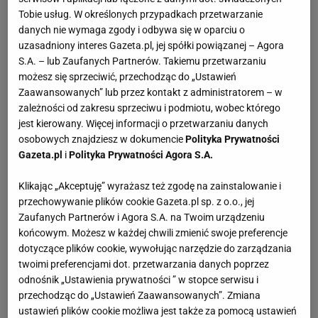
Tobie usług. W określonych przypadkach przetwarzanie
Zespół FC Nuernberg, który w pierwszej kolejce
danych nie wymaga zgody i odbywa się w oparciu o
uzasadniony interes Gazeta.pl, jej spółki powiązanej – Agora
pokonał HSV Hamburg 1:0, okazał się trudnym
S.A. – lub Zaufanych Partnerów. Takiemu przetwarzaniu
rywalem dla mistrza Niemiec. To gospodarze
możesz się sprzeciwić, przechodząc do „Ustawień
pierwsi wyszli na prowadzenie. W 31. minucie do
Zaawansowanych” lub przez kontakt z administratorem – w
zależności od zakresu sprzeciwu i podmiotu, wobec którego
piłki dośrodkowanej z rzutu rożnego wyszedł Roman
jest kierowany. Więcej informacji o przetwarzaniu danych
Weidenfeller, ale zatrzymał się w połowie drogi.
osobowych znajdziesz w dokumencie
Polityka Prywatności
Tomas Pekhart skoczył wyżej od Hummelsa i głową
Gazeta.pl
i
Polityka Prywatności Agora S.A.
skierował piłkę do bramki Borussii.
Klikając „Akceptuję” wyrażasz też zgodę na zainstalowanie i
przechowywanie plików cookie Gazeta.pl sp. z o.o., jej
Goście długo bili głową w mur, ale w końcu zdołali
Zaufanych Partnerów i Agora S.A. na Twoim urządzeniu
umieścić piłkę w siatce. W 40. minucie pojedynek z
końcowym. Możesz w każdej chwili zmienić swoje preferencje
Robertem Lewandowskim z trudem wygrał Raphael
dotyczące plików cookie, wywołując narzędzie do zarządzania
twoimi preferencjami dot. przetwarzania danych poprzez
Schaefer, bezpańską piłkę uderzył Ivan Perisić, ta
odnośnik „Ustawienia prywatności ” w stopce serwisu i
odbiła się od poprzeczki, spadła pod nogi
przechodząc do „Ustawień Zaawansowanych”. Zmiana
Błaszczykowskiego, a ten dopełnił formalności.
ustawień plików cookie możliwa jest także za pomocą ustawień