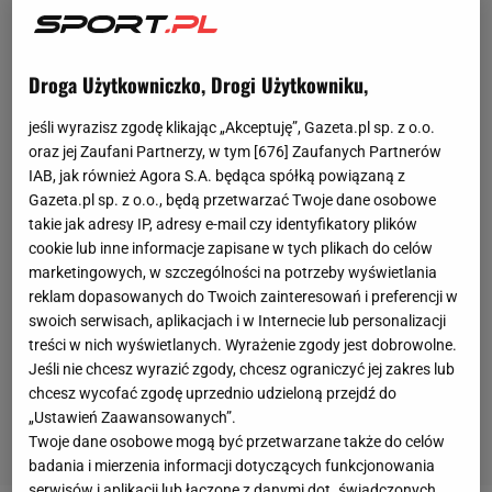
Droga Użytkowniczko, Drogi Użytkowniku,
jeśli wyrazisz zgodę klikając „Akceptuję”, Gazeta.pl sp. z o.o.
oraz jej Zaufani Partnerzy, w tym [
676
] Zaufanych Partnerów
IAB, jak również Agora S.A. będąca spółką powiązaną z
Gazeta.pl sp. z o.o., będą przetwarzać Twoje dane osobowe
takie jak adresy IP, adresy e-mail czy identyfikatory plików
cookie lub inne informacje zapisane w tych plikach do celów
marketingowych, w szczególności na potrzeby wyświetlania
reklam dopasowanych do Twoich zainteresowań i preferencji w
swoich serwisach, aplikacjach i w Internecie lub personalizacji
treści w nich wyświetlanych. Wyrażenie zgody jest dobrowolne.
Jeśli nie chcesz wyrazić zgody, chcesz ograniczyć jej zakres lub
chcesz wycofać zgodę uprzednio udzieloną przejdź do
„Ustawień Zaawansowanych”.
Twoje dane osobowe mogą być przetwarzane także do celów
badania i mierzenia informacji dotyczących funkcjonowania
serwisów i aplikacji lub łączone z danymi dot. świadczonych