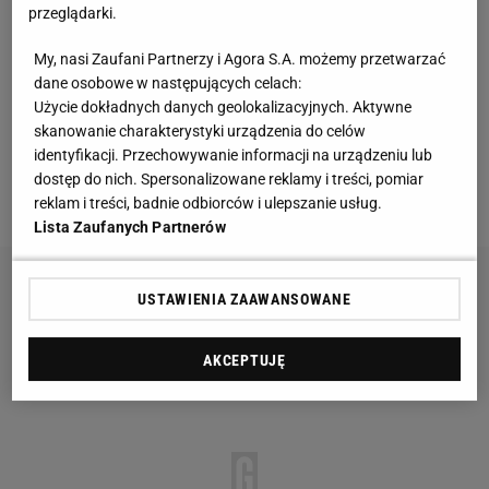
przeglądarki.
Druga połowa była popisem umiejętności Roberta
My, nasi Zaufani Partnerzy i Agora S.A. możemy przetwarzać
Maka. Pomocnik gospodarzy raz po raz zagrażał
dane osobowe w następujących celach:
bramce Borussii i mijał obrońców gości jak
tyczki
. Na
Użycie dokładnych danych geolokalizacyjnych. Aktywne
skanowanie charakterystyki urządzenia do celów
szczęście dla mistrzów Niemiec za każdym razem
identyfikacji. Przechowywanie informacji na urządzeniu lub
uderzał niecelnie. W najgroźniejszej sytuacji, w 85.
dostęp do nich. Spersonalizowane reklamy i treści, pomiar
minucie, trafił z ostrego kąta w słupek.
reklam i treści, badnie odbiorców i ulepszanie usług.
Lista Zaufanych Partnerów
USTAWIENIA ZAAWANSOWANE
AKCEPTUJĘ