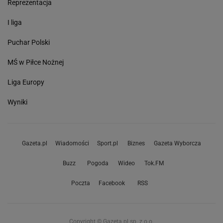
Reprezentacja
I liga
Puchar Polski
MŚ w Piłce Nożnej
Liga Europy
Wyniki
Gazeta.pl
Wiadomości
Sport.pl
Biznes
Gazeta Wyborcza
Buzz
Pogoda
Wideo
Tok.FM
Poczta
Facebook
RSS
Copyright © Gazeta.pl sp. z o.o.