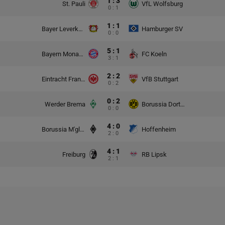
1 : 3
St. Pauli
VfL Wolfsburg
0 : 1
1 : 1
Bayer Leverkusen
Hamburger SV
0 : 0
5 : 1
Bayern Monachium
FC Koeln
3 : 1
2 : 2
Eintracht Frankfurt
VfB Stuttgart
0 : 2
0 : 2
Werder Brema
Borussia Dortmund
0 : 0
4 : 0
Borussia M'gladbach
Hoffenheim
2 : 0
4 : 1
Freiburg
RB Lipsk
2 : 1