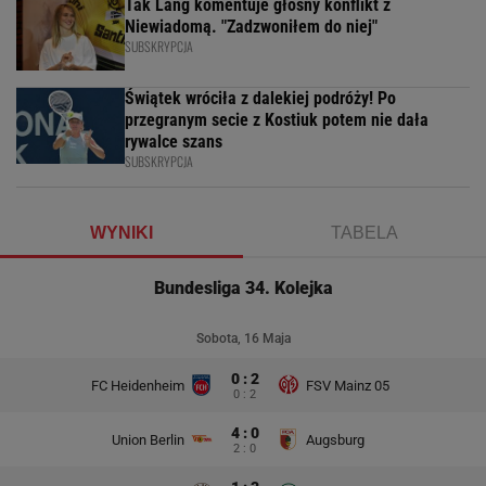
Tak Lang komentuje głośny konflikt z
Niewiadomą. "Zadzwoniłem do niej"
SUBSKRYPCJA
Świątek wróciła z dalekiej podróży! Po
przegranym secie z Kostiuk potem nie dała
rywalce szans
SUBSKRYPCJA
WYNIKI
TABELA
Bundesliga 34. Kolejka
Sobota, 16 Maja
0 : 2
FC Heidenheim
FSV Mainz 05
0 : 2
4 : 0
Union Berlin
Augsburg
2 : 0