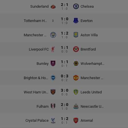
2 : 1
Sunderland
Chelsea
1 : 0
1 : 0
Tottenham Hotspur
Everton
1 : 0
1 : 2
Manchester City
Aston Villa
1 : 0
1 : 1
Liverpool FC
Brentford
0 : 0
1 : 1
Burnley
Wolverhampton Wanderers
0 : 1
0 : 3
Brighton & Hove Albion
Manchester United
0 : 2
3 : 0
West Ham United
Leeds United
0 : 0
2 : 0
Fulham
Newcastle United
1 : 0
1 : 2
Crystal Palace
Arsenal
0 : 1