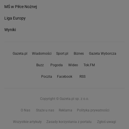
MŚ w Piłce Nożnej
Liga Europy
Wyniki
Gazeta.pl
Wiadomości
Sport.pl
Biznes
Gazeta Wyborcza
Buzz
Pogoda
Wideo
Tok.FM
Poczta
Facebook
RSS
Copyright © Gazeta.pl sp. z o.o.
O Nas
Staże u nas
Reklama
Polityka prywatności
Wszystkie artykuły
Zasady korzystania z portalu
Zgłoś uwagi