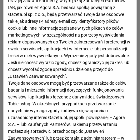
oraz jej Zaufani Partnerzy, w tym [
676
] Zaufanych Partnerów
widzieliście zagranie Johna Terry'ego - mówił po
IAB, jak również Agora S.A. będąca spółką powiązaną z
Gazeta.pl sp. z o.o., będą przetwarzać Twoje dane osobowe
meczu dziennikarzom. - Było przerażające. Tym
takie jak adresy IP, adresy e-mail czy identyfikatory plików
bardziej przerażające, ze popełnione na koledze z
cookie lub inne informacje zapisane w tych plikach do celów
reprezentacji
- grzmiał O'Neill. - James Milnar ma
marketingowych, w szczególności na potrzeby wyświetlania
reklam dopasowanych do Twoich zainteresowań i preferencji w
sporo szczęścia, że jego kariera nie została
swoich serwisach, aplikacjach i w Internecie lub personalizacji
przerwana. To była czysta czerwona kartka.
treści w nich wyświetlanych. Wyrażenie zgody jest dobrowolne.
Wszystko działo się przed jego nosem. Sędzia był
Jeśli nie chcesz wyrazić zgody, chcesz ograniczyć jej zakres lub
tuż obok, a pokazał żółtą - krytykował sędziującego
chcesz wycofać zgodę uprzednio udzieloną przejdź do
„Ustawień Zaawansowanych”.
mecz
Howarda Webba trener Aston Villi.
Twoje dane osobowe mogą być przetwarzane także do celów
badania i mierzenia informacji dotyczących funkcjonowania
O'Neill miał też pretensje, za nie podyktowanie
serwisów i aplikacji lub łączone z danymi dot. świadczonych
karnego i nie wyrzucenie Obiego Mikela za faul na
Tobie usług. W określonych przypadkach przetwarzanie
danych nie wymaga zgody i odbywa się w oparciu o
Gabrielu Agbonlahorze.
uzasadniony interes Gazeta.pl, jej spółki powiązanej – Agora
S.A. – lub Zaufanych Partnerów. Takiemu przetwarzaniu
W półfinale Chelsea pokonała
Aston Villę ?
możesz się sprzeciwić, przechodząc do „Ustawień
Zaawansowanych” lub przez kontakt z administratorem – w