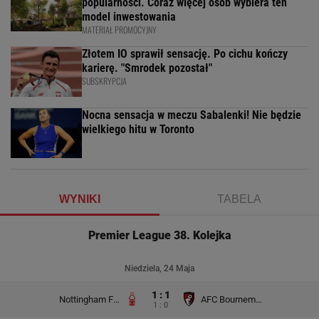
popularności. Coraz więcej osób wybiera ten
model inwestowania
MATERIAŁ PROMOCYJNY
Złotem IO sprawił sensację. Po cichu kończy
karierę. "Smrodek pozostał"
SUBSKRYPCJA
Nocna sensacja w meczu Sabalenki! Nie będzie
wielkiego hitu w Toronto
WYNIKI
TABELA
Premier League 38. Kolejka
Niedziela, 24 Maja
1 : 1
Nottingham Forest
AFC Bournemouth
1 : 0