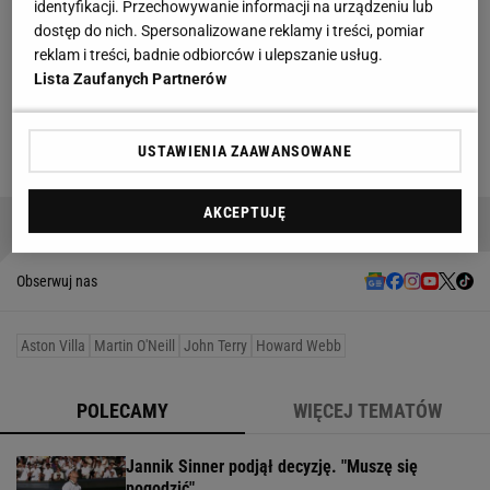
identyfikacji. Przechowywanie informacji na urządzeniu lub
dostęp do nich. Spersonalizowane reklamy i treści, pomiar
reklam i treści, badnie odbiorców i ulepszanie usług.
Lista Zaufanych Partnerów
USTAWIENIA ZAAWANSOWANE
AKCEPTUJĘ
Dziękujemy za przeczytanie
Obserwuj nas
Aston Villa
Martin O'Neill
John Terry
Howard Webb
POLECAMY
WIĘCEJ TEMATÓW
Jannik Sinner podjął decyzję. "Muszę się
pogodzić"