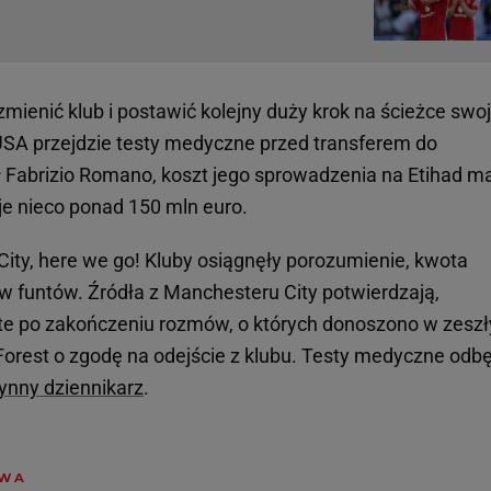
 zmienić klub i postawić kolejny duży krok na ścieżce swo
USA przejdzie testy medyczne przed transferem do
 Fabrizio Romano, koszt jego sprowadzenia na Etihad m
je nieco ponad 150 mln euro.
City,
here we go
! Kluby osiągnęły porozumienie, kwota
ów funtów. Źródła z Manchesteru City potwierdzają,
ęte po zakończeniu rozmów, o których donoszono w zesz
 Forest o zgodę na odejście z klubu. Testy medyczne odb
łynny dziennikarz
.