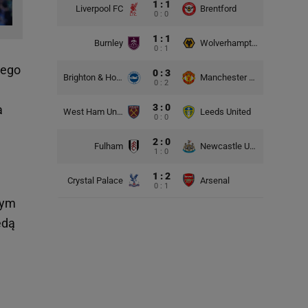
1 : 1
Liverpool FC
Brentford
0 : 0
1 : 1
Burnley
Wolverhampton Wanderers
0 : 1
jego
0 : 3
Brighton & Hove Albion
Manchester United
0 : 2
3 : 0
a
West Ham United
Leeds United
0 : 0
2 : 0
Fulham
Newcastle United
1 : 0
1 : 2
Crystal Palace
Arsenal
0 : 1
łym
ędą