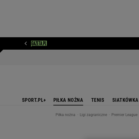
WIADOMOŚCI
NEXT
SPORT
PLOTEK
D
SPORT.PL+
PIŁKA NOŻNA
TENIS
SIATKÓWKA
Piłka nożna
Ligi zagraniczne
Premier League