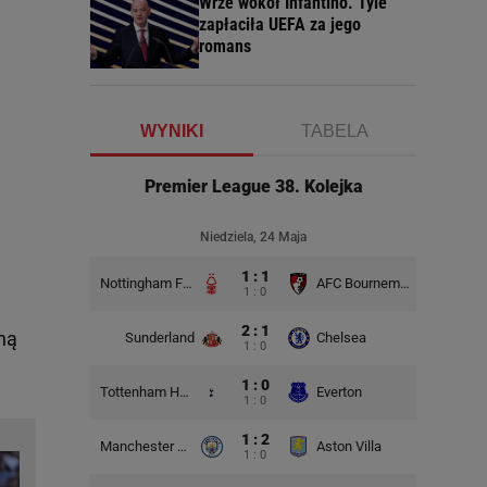
Wrze wokół Infantino. Tyle
zapłaciła UEFA za jego
romans
WYNIKI
TABELA
Premier League 38. Kolejka
Niedziela, 24 Maja
1 : 1
Nottingham Forest
AFC Bournemouth
1 : 0
2 : 1
aną
Sunderland
Chelsea
1 : 0
1 : 0
Tottenham Hotspur
Everton
1 : 0
1 : 2
Manchester City
Aston Villa
1 : 0