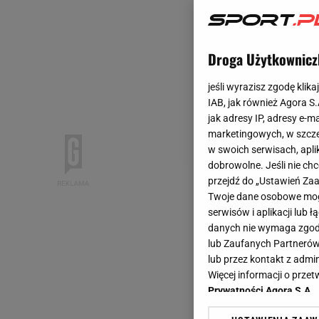
Droga Użytkownicz
jeśli wyrazisz zgodę klika
IAB, jak również Agora S
jak adresy IP, adresy e-m
marketingowych, w szcze
w swoich serwisach, aplik
dobrowolne. Jeśli nie ch
przejdź do „Ustawień Z
Twoje dane osobowe mogą
serwisów i aplikacji lub
danych nie wymaga zgody 
lub Zaufanych Partnerów
lub przez kontakt z admi
Więcej informacji o prz
Prywatności Agora S.A.