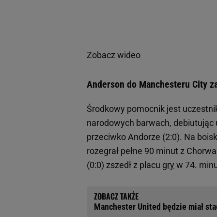
Zobacz wideo
Anderson do Manchesteru City za
Środkowy pomocnik jest uczestn
narodowych barwach, debiutują
przeciwko Andorze (2:0). Na boi
rozegrał pełne 90 minut z Chorwac
(0:0) zszedł z placu
gry
w 74. minu
Manchester United będzie miał sta