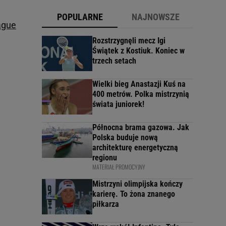
POPULARNE
NAJNOWSZE
ague
Rozstrzygnęli mecz Igi
Świątek z Kostiuk. Koniec w
trzech setach
Wielki bieg Anastazji Kuś na
400 metrów. Polka mistrzynią
świata juniorek!
Północna brama gazowa. Jak
Polska buduje nową
architekturę energetyczną
regionu
MATERIAŁ PROMOCYJNY
Mistrzyni olimpijska kończy
karierę. To żona znanego
piłkarza