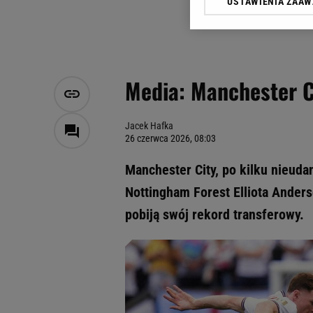
USTAWIENIA ZAA
Klikając „Akceptuję” wyra
Zaufanych Partnerów i A
dotyczące plików cookie,
odnośnik „Ustawienia pr
plików cookie możliwa je
Media: Manchester Ci
My, nasi Zaufani Partne
Użycie dokładnych danych
Przechowywanie informacji
Jacek Hafka
26 czerwca 2026, 08:03
badnie odbiorców i uleps
Manchester City, po kilku nieuda
Nottingham Forest Elliota Ander
pobiją swój rekord transferowy.