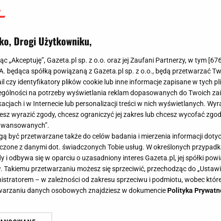
ko, Drogi Użytkowniku,
jąc „Akceptuję”, Gazeta.pl sp. z o.o. oraz jej Zaufani Partnerzy, w tym [
67
.A. będąca spółką powiązaną z Gazeta.pl sp. z o.o., będą przetwarzać T
ail czy identyfikatory plików cookie lub inne informacje zapisane w tych p
gólności na potrzeby wyświetlania reklam dopasowanych do Twoich zain
acjach i w Internecie lub personalizacji treści w nich wyświetlanych. Wyr
cesz wyrazić zgody, chcesz ograniczyć jej zakres lub chcesz wycofać zgo
aawansowanych”.
 być przetwarzane także do celów badania i mierzenia informacji dot
 łączone z danymi dot. świadczonych Tobie usług. W określonych przypad
i odbywa się w oparciu o uzasadniony interes Gazeta.pl, jej spółki powi
. Takiemu przetwarzaniu możesz się sprzeciwić, przechodząc do „Ust
nistratorem – w zależności od zakresu sprzeciwu i podmiotu, wobec które
etwarzaniu danych osobowych znajdziesz w dokumencie
Polityka Prywatn