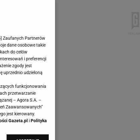
6
] Zaufanych Partnerów
woje dane osobowe takie
likach do celów
teresowań i preferencji
ażenie zgody jest
dę uprzednio udzieloną
yczących funkcjonowania
kach przetwarzanie
ązanej – Agora S.A. –
awień Zaawansowanych”
go jest kierowany.
ości Gazeta.pl
i
Polityka