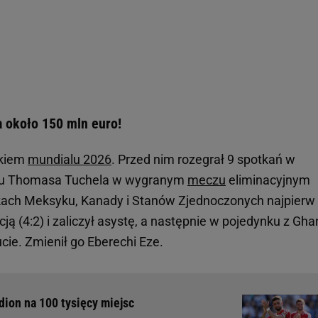
 około 150 mln euro!
ikiem
mundialu 2026
. Przed nim rozegrał 9 spotkań w
c u Thomasa Tuchela w wygranym
meczu
eliminacyjnym
skach Meksyku, Kanady i Stanów Zjednoczonych najpierw
ją (4:2) i zaliczył asystę, a następnie w pojedynku z Gh
cie. Zmienił go Eberechi Eze.
dion na 100 tysięcy miejsc