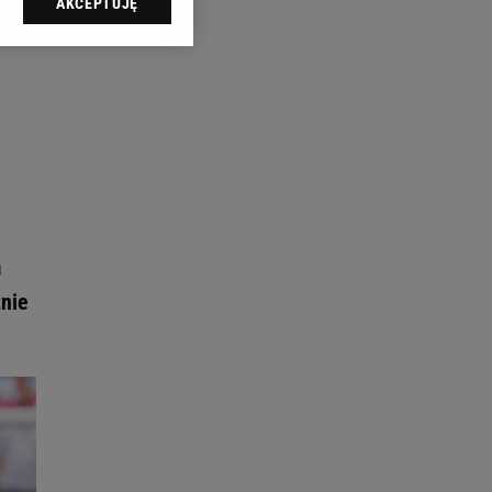
AKCEPTUJĘ
l sp. z o.o., jej
ić swoje preferencje
arzania danych poprzez
ych”. Zmiana ustawień
ach:
 celów identyfikacji.
omiar reklam i treści,
a
znie