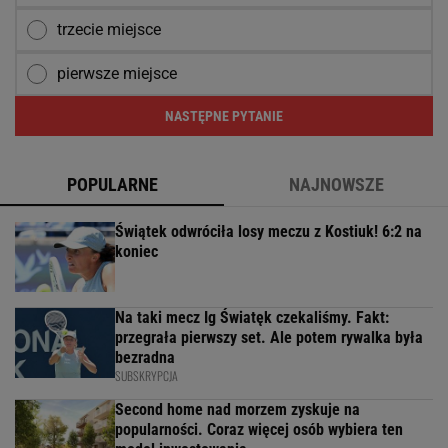
trzecie miejsce
pierwsze miejsce
NASTĘPNE PYTANIE
POPULARNE
NAJNOWSZE
Świątek odwróciła losy meczu z Kostiuk! 6:2 na
koniec
Na taki mecz Ig Światęk czekaliśmy. Fakt:
przegrała pierwszy set. Ale potem rywalka była
bezradna
SUBSKRYPCJA
Second home nad morzem zyskuje na
popularności. Coraz więcej osób wybiera ten