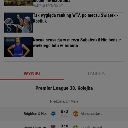
model inwestowania
MATERIAŁ PROMOCYJNY
Tak wygląda ranking WTA po meczu Świątek -
Kostiuk
Nocna sensacja w meczu Sabalenki! Nie będzie
wielkiego hitu w Toronto
WYNIKI
TABELA
Premier League 38. Kolejka
Niedziela, 24 Maja
0 : 3
Brighton & Hove Albion
Manchester United
0 : 2
3 : 0
West Ham United
Leeds United