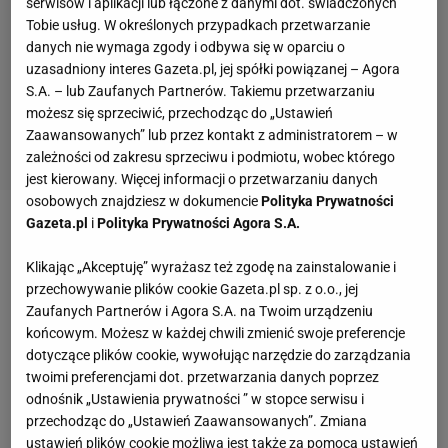
serwisów i aplikacji lub łączone z danymi dot. świadczonych
Tobie usług. W określonych przypadkach przetwarzanie
danych nie wymaga zgody i odbywa się w oparciu o
uzasadniony interes Gazeta.pl, jej spółki powiązanej – Agora
S.A. – lub Zaufanych Partnerów. Takiemu przetwarzaniu
możesz się sprzeciwić, przechodząc do „Ustawień
Zaawansowanych” lub przez kontakt z administratorem – w
zależności od zakresu sprzeciwu i podmiotu, wobec którego
jest kierowany. Więcej informacji o przetwarzaniu danych
osobowych znajdziesz w dokumencie
Polityka Prywatności
Gazeta.pl
i
Polityka Prywatności Agora S.A.
Zobacz wideo
Kara za obrazę sędziego? Rostkowski:
Jedna literka w słowie może wiele zmienić
Klikając „Akceptuję” wyrażasz też zgodę na zainstalowanie i
przechowywanie plików cookie Gazeta.pl sp. z o.o., jej
Zaufanych Partnerów i Agora S.A. na Twoim urządzeniu
"Wspólnie doszliśmy do wniosku, że zmiany są
końcowym. Możesz w każdej chwili zmienić swoje preferencje
konieczne, aby klub mógł się rozwijać. Ponownie,
dotyczące plików cookie, wywołując narzędzie do zarządzania
twoimi preferencjami dot. przetwarzania danych poprzez
należy podkreślić, że nie jest to decyzja podjęta
odnośnik „Ustawienia prywatności ” w stopce serwisu i
pochopnie, wręcz przeciwnie. Chcielibyśmy
przechodząc do „Ustawień Zaawansowanych”. Zmiana
skorzystać z okazji, aby wyrazić naszą wdzięczność
ustawień plików cookie możliwa jest także za pomocą ustawień