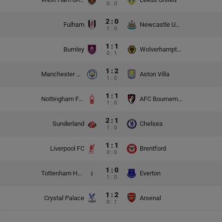
0 : 0
2 : 0
Fulham
Newcastle United
1 : 0
1 : 1
Burnley
Wolverhampton Wanderers
0 : 1
1 : 2
Manchester City
Aston Villa
1 : 0
1 : 1
Nottingham Forest
AFC Bournemouth
1 : 0
2 : 1
Sunderland
Chelsea
1 : 0
1 : 1
Liverpool FC
Brentford
0 : 0
1 : 0
Tottenham Hotspur
Everton
1 : 0
1 : 2
Crystal Palace
Arsenal
0 : 1