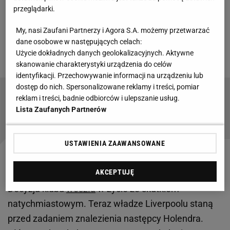
Arne, który na zawsze zajmie szczególne miejsce w
przeglądarki.
historii tego klubu piłkarskiego jako trener, który
My, nasi Zaufani Partnerzy i Agora S.A. możemy przetwarzać
zapewnił Liverpoolowi 20. tytuł mistrzowski." -
dane osobowe w następujących celach:
Użycie dokładnych danych geolokalizacyjnych. Aktywne
czytamy
w oświadczeniu na oficjalnej stronie klubu
.
skanowanie charakterystyki urządzenia do celów
identyfikacji. Przechowywanie informacji na urządzeniu lub
dostęp do nich. Spersonalizowane reklamy i treści, pomiar
Tragiczne zdarzenie z udziałem kibiców
reklam i treści, badnie odbiorców i ulepszanie usług.
angielskich drużyn. Nie żyje fan Arsenalu
Lista Zaufanych Partnerów
USTAWIENIA ZAAWANSOWANE
Iraola głównym kandydatem na następcę Slota
AKCEPTUJĘ
Decyzja klubu
weszła
w życie ze skutkiem
natychmiastowym. Teraz władze Liverpoolu staną
przed zadaniem znalezienia następcy Holendra.