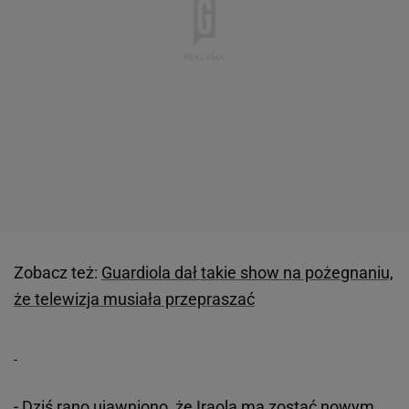
Zobacz też:
Guardiola dał takie show na pożegnaniu,
że telewizja musiała przepraszać
- Dziś rano ujawniono, że Iraola ma zostać nowym