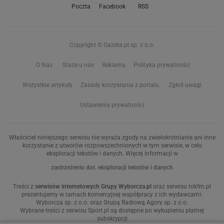
Poczta
Facebook
RSS
Copyright © Gazeta.pl sp. z o.o.
O Nas
Staże u nas
Reklama
Polityka prywatności
Wszystkie artykuły
Zasady korzystania z portalu
Zgłoś uwagi
Ustawienia prywatności
Właściciel niniejszego serwisu nie wyraża zgody na zwielokrotnianie ani inne
korzystanie z utworów rozpowszechnionych w tym serwisie, w celu
eksploracji tekstów i danych. Więcej informacji w
zastrzeżeniu dot. eksploracji tekstów i danych
Treści z
serwisów internetowych Grupy Wyborcza.pl
oraz serwisu tokfm.pl
prezentujemy w ramach komercyjnej współpracy z ich wydawcami:
Wyborcza sp. z o.o. oraz Grupą Radiową Agory sp. z o.o.
Wybrane treści z serwisu Sport.pl są dostępne po wykupieniu płatnej
subskrypcji